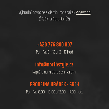
í
Výhradní dovozce a distributor značek
Pinewood
(ČR/SK) a
Beretta
(ČR)
+420 776 800 807
Po - Pá: 8 - 12 a 13 - 17 hod
info@northstyle.cz
Napište nám dotaz e-mailem.
PRODEJNA HRÁDEK - SRCH
Po - Pá: 8:00 - 12:00 a 13:00 - 17:00 hod.