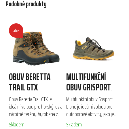
Podobné produkty
akce
OBUV BERETTA
MULTIFUNKČNÍ
TRAIL GTX
OBUV GRISPORT
DIONE
Obuv Beretta Trail GTX je
Multifunkční obuv Grisport
ideální volbou pro horský lov a
Dione je ideální volbou pro
náročné terény. Vyrobena z
outdoorové aktivity, jako je
nubukové kůže, zajišťuje
turistika a volný čas. Díky
Skladem
Skladem
voděodolnost a prodyšnost
rychlošněrování a kvalitnímu