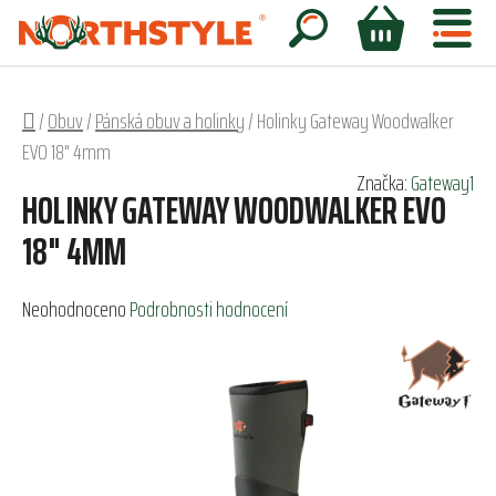
Přejít
na
Hledat
NÁKUPNÍ
obsah
KOŠÍK
Domů
/
Obuv
/
Pánská obuv a holinky
/
Holinky Gateway Woodwalker
EVO 18" 4mm
Značka:
Gateway1
HOLINKY GATEWAY WOODWALKER EVO
18" 4MM
Průměrné
Neohodnoceno
Podrobnosti hodnocení
hodnocení
produktu
je
0,0
z
5