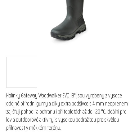
hvězdiček.
Holinky Gateway Woodwalker EVO 18" jsou vyrobeny z vysoce
odolné přírodní gumy a díky extra podšívce s 4 mm neoprenem
zajišťují pohodlí a ochranu i při teplotách až do -20 °C. Ideální pro
lov a outdoorové aktivity, s vysokou podrážkou pro skvělou
přilnavost v měkkém terénu.