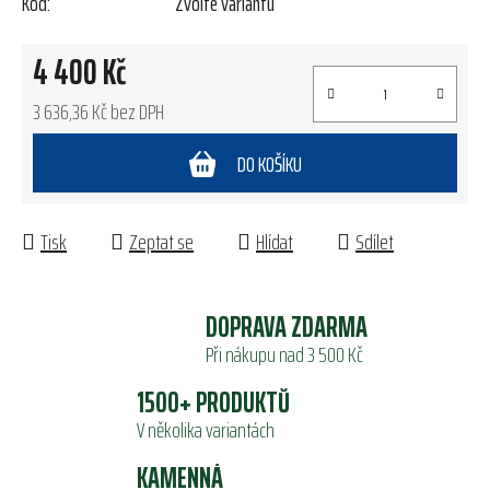
Kód:
Zvolte variantu
4 400 Kč
3 636,36 Kč bez DPH
Měrná cena:
DO KOŠÍKU
Tisk
Zeptat se
Hlídat
Sdílet
DOPRAVA ZDARMA
Při nákupu nad 3 500 Kč
1500+ PRODUKTŮ
V několika variantách
KAMENNÁ