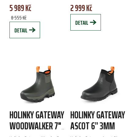
5 989 Kč
2 999 Kč
díky membráně GORE-TEX
broušenému svršku z usně
Performance...
se...
8 555 Kč
DETAIL
DETAIL
HOLINKY GATEWAY
HOLINKY GATEWAY
WOODWALKER 7"
ASCOT 6” 3MM