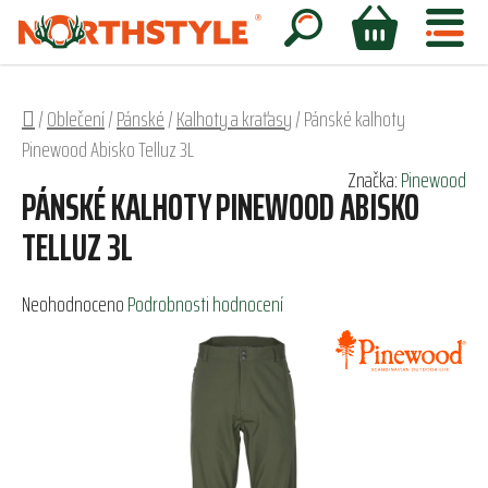
Přejít
na
Hledat
NÁKUPNÍ
obsah
KOŠÍK
Domů
/
Oblečení
/
Pánské
/
Kalhoty a kraťasy
/
Pánské kalhoty
Pinewood Abisko Telluz 3L
Značka:
Pinewood
PÁNSKÉ KALHOTY PINEWOOD ABISKO
TELLUZ 3L
Průměrné
Neohodnoceno
Podrobnosti hodnocení
hodnocení
produktu
je
0,0
z
5