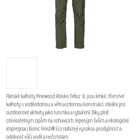
hvězdiček.
Pánské kalhoty Pinewood Abisko Telluz 3L jsou lehké, třívrstvé
kalhoty s voděodolnou a větruvzdornou konstrukcí, ideální pro
outdoorové aktivity jako turistika a rybaření. Díky plně
otevíratelným zipům na nohavicích, lepeným švům a ekologické
impregnaci Bionic Finish® Eco nabízejí vysokou prodyšnost a
odolnost vůči vodě a nečistotám.