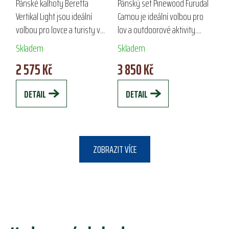
LIGHT
FURUDAL CAMOU
Pánské kalhoty Beretta
Pánský set Pinewood Furudal
Vertikal Light jsou ideální
Camou je ideální volbou pro
volbou pro lovce a turisty v
lov a outdoorové aktivity.
náročném horském terénu.
Vyrobený z odolného
Skladem
Skladem
Vyrobené z vysoce
polyesteru s ekologickou
2 575 Kč
3 850 Kč
prodyšného a 4směrně
impregnací Bionic Finish® Eco,
strečového nylonu,
nabízí volný střih...
DETAIL
DETAIL
poskytují...
ZOBRAZIT VÍCE