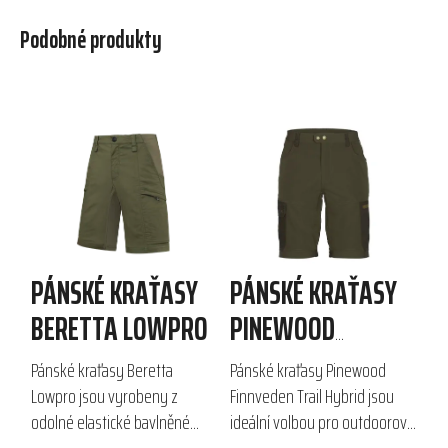
Podobné produkty
PÁNSKÉ KRAŤASY
PÁNSKÉ KRAŤASY
BERETTA LOWPRO
PINEWOOD
FINNVEDEN TRAIL
Pánské kraťasy Beretta
Pánské kraťasy Pinewood
HYBRID
Lowpro jsou vyrobeny z
Finnveden Trail Hybrid jsou
odolné elastické bavlněné
ideální volbou pro outdoorové
ripstop tkaniny, která zajišťuje
aktivity jako lov a turistika.