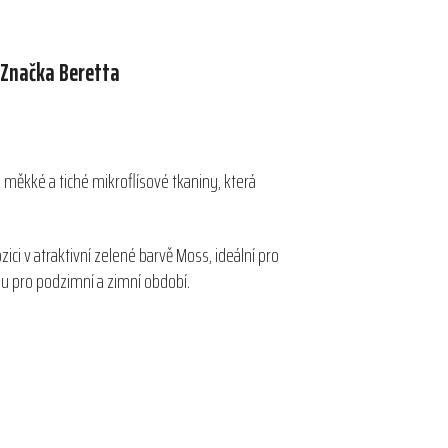
Značka
Beretta
 měkké a tiché mikroflísové tkaniny, která
ici v atraktivní zelené barvě Moss, ideální pro
u pro podzimní a zimní období.