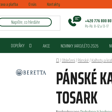
rava a platba
O nás
Kontakty
+420 776 800 80
Po-Pá: 8–12 a 13-17
DOPLŇKY
AKCE
NOVINKY JARO/LÉTO 2026
N
Domů
/
Oblečení
/
Pánské
/
Kalhoty a kra
PÁNSKÉ K
TOSARK
Průměrné
Neohodnoceno
Podrobnosti hodnoc