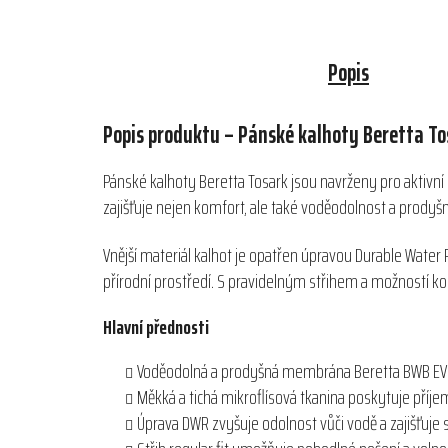
Popis
Popis produktu – Pánské kalhoty Beretta To
Pánské kalhoty Beretta Tosark jsou navrženy pro aktivní 
zajišťuje nejen komfort, ale také voděodolnost a prody
Vnější materiál kalhot je opatřen úpravou Durable Water R
přírodní prostředí. S pravidelným střihem a možností k
Hlavní přednosti
Voděodolná a prodyšná membrána Beretta BWB EVO 
Měkká a tichá mikroflísová tkanina poskytuje příje
Úprava DWR zvyšuje odolnost vůči vodě a zajišťuje 