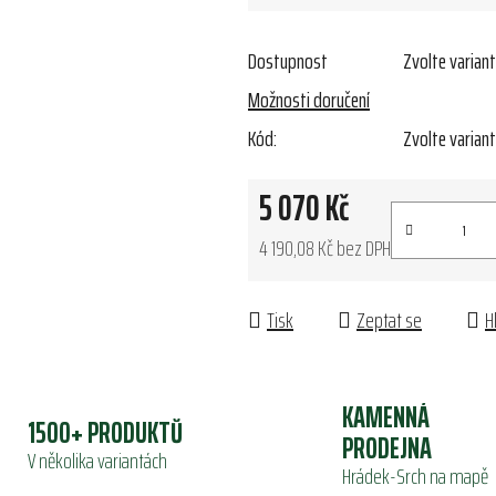
Dostupnost
Zvolte varian
Možnosti doručení
Kód:
Zvolte varian
5 070 Kč
4 190,08 Kč bez DPH
Měrná cena:
Tisk
Zeptat se
H
KAMENNÁ
1500+ PRODUKTŮ
PRODEJNA
V několika variantách
Hrádek-Srch na mapě