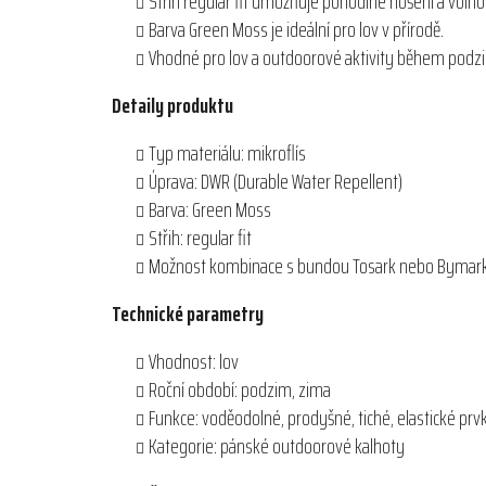
Střih regular fit umožňuje pohodlné nošení a voln
Barva Green Moss je ideální pro lov v přírodě.
Vhodné pro lov a outdoorové aktivity během podz
Detaily produktu
Typ materiálu: mikroflís
Úprava: DWR (Durable Water Repellent)
Barva: Green Moss
Střih: regular fit
Možnost kombinace s bundou Tosark nebo Bymar
Technické parametry
Vhodnost: lov
Roční období: podzim, zima
Funkce: voděodolné, prodyšné, tiché, elastické prv
Kategorie: pánské outdoorové kalhoty