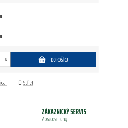
tu
tu
DO KOŠÍKU
lídat
Sdílet
ZÁKAZNICKÝ SERVIS
V pracovní dny