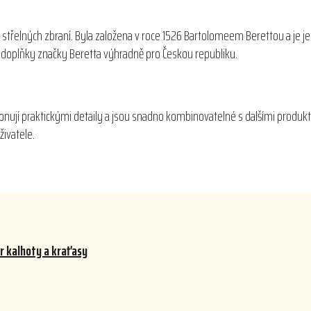
 střelných zbraní. Byla založena v roce 1526 Bartolomeem Berettou a je j
 a doplňky značky Beretta výhradně pro Českou republiku.
onují praktickými detaily a jsou snadno kombinovatelné s dalšími produkt
živatele.
r kalhoty a kraťasy