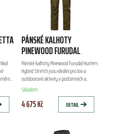
ETTA
PÁNSKÉ KALHOTY
PINEWOOD FURUDAL
HUNTERS HYBRID STRETCH
tikal
Pánské kalhoty Pinewood Furudal Hunters
ké
Hybrid Stretch jsou ideální pro lov a
směrně
outdoorové aktivity v podzimních a
t
zimních měsících. Vyrobeny z plně
Skladem
strečového materiálu s...
4 675 Kč
DETAIL