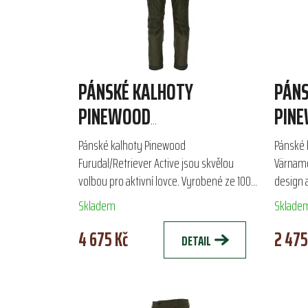
PÁNSKÉ KALHOTY
PÁNS
PINEWOOD
PIN
FURUDAL/RETRIEVER
VÄR
Pánské kalhoty Pinewood
Pánské 
ACTIVE
Furudal/Retriever Active jsou skvělou
Värnamo
volbou pro aktivní lovce. Vyrobené ze 100%
design a
recyklovaného polyesteru, zajišťují
volbou p
Skladem
Sklade
vysokou prodyšnost a voděodolnost s...
Vyroben
4 675 Kč
2 475
DETAIL