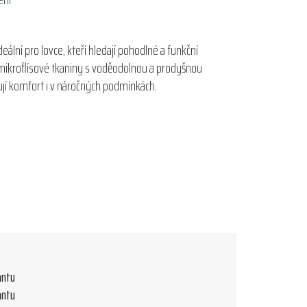
eální pro lovce, kteří hledají pohodlné a funkční
 mikroflísové tkaniny s voděodolnou a prodyšnou
jí komfort i v náročných podmínkách.
antu
antu