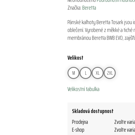
hodnocení
Značka:
Beretta
produktu
Pánské kalhoty Beretta Tosark jsou id
je
oblečení. Vyrobené z měkké a tiché
0,0
membránou Beretta BWB EVO, zajišťu
z
5
hvězdiček.
Velikost
M
L
XL
2XL
Velikostní tabulka
Skladová dostupnost
Prodejna
Zvolte vari
E-shop
Zvolte vari