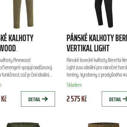
KÉ KALHOTY
PÁNSKÉ KALHOTY BER
EWOOD
VERTIKAL LIGHT
NAMO/SERENGETI
kalhoty Pinewood
Pánské lovecké kalhoty Beretta Ver
/Serengeti spojují nadčasový
Light jsou ideální pro náročné hors
 funkčnost, což je činí ideální
terény. Vyrobeny z prodyšného 4
ro lov i každodenní nošení.
strečového nylonu, nabízejí volnos
m
Skladem
y z pohodlné směsi bavlny a...
pohybu a komfort při...
 Kč
2 575 Kč
DETAIL
DETAIL