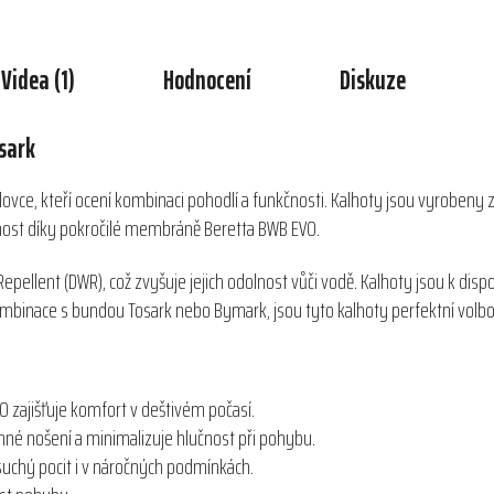
Videa (1)
Hodnocení
Diskuze
sark
lovce, kteří ocení kombinaci pohodlí a funkčnosti. Kalhoty jsou vyrobeny z
šnost díky pokročilé membráně Beretta BWB EVO.
epellent (DWR), což zvyšuje jejich odolnost vůči vodě. Kalhoty jsou k dispoz
ombinace s bundou Tosark nebo Bymark, jsou tyto kalhoty perfektní volbo
zajišťuje komfort v deštivém počasí.
mné nošení a minimalizuje hlučnost při pohybu.
suchý pocit i v náročných podmínkách.