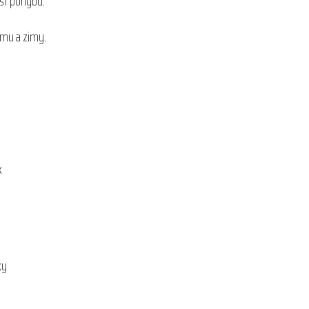
ost pohybu.
imu a zimy.
k
ky