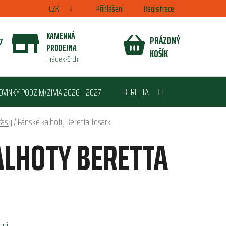
CZK
Přihlášení
Registrace
KAMENNÁ
PRÁZDNÝ
7
PRODEJNA
NÁKUPNÍ
KOŠÍK
Hrádek-Srch
KOŠÍK
BERETTA
OVINKY PODZIM/ZIMA 2026 - 2027
ťasy
/
Pánské kalhoty Beretta Tosark
ALHOTY BERETTA
ení