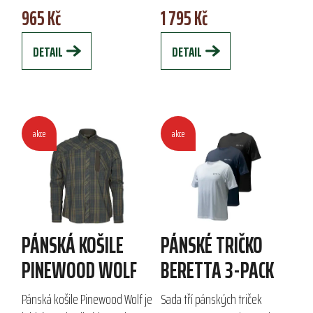
965 Kč
1 795 Kč
atraktivním zvířecím motivem
technické dvojité pleteniny
je ideálním...
polyesteru a polyamidu,
DETAIL
DETAIL
zajišťuje...
akce
akce
PÁNSKÁ KOŠILE
PÁNSKÉ TRIČKO
PINEWOOD WOLF
BERETTA 3-PACK
Pánská košile Pinewood Wolf je
Sada tří pánských triček