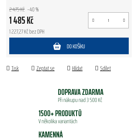
2 475 Kč
–40 %
1 485 Kč
1 227,27 Kč bez DPH
Měrná cena:
DO KOŠÍKU
Tisk
Zeptat se
Hlídat
Sdílet
DOPRAVA ZDARMA
Při nákupu nad 3 500 Kč
1500+ PRODUKTŮ
V několika variantách
KAMENNÁ