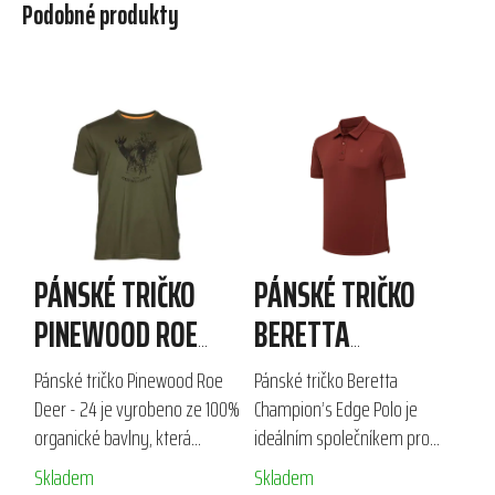
Podobné produkty
PÁNSKÉ TRIČKO
PÁNSKÉ TRIČKO
PINEWOOD ROE
BERETTA
DEER - 24
CHAMPION´S EDGE
Pánské tričko Pinewood Roe
Pánské tričko Beretta
POLO
Deer - 24 je vyrobeno ze 100%
Champion’s Edge Polo je
organické bavlny, která
ideálním společníkem pro
zajišťuje pohodlí a měkkost. S
střelce a outdoorové
Skladem
Skladem
kulatým výstřihem a
nadšence. Vyrobeno z