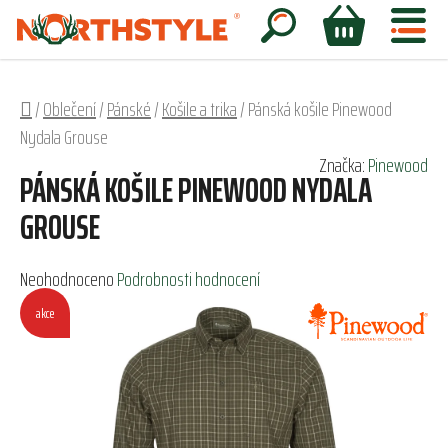
Přejít
na
Hledat
NÁKUPNÍ
obsah
KOŠÍK
Domů
/
Oblečení
/
Pánské
/
Košile a trika
/
Pánská košile Pinewood
Nydala Grouse
Značka:
Pinewood
PÁNSKÁ KOŠILE PINEWOOD NYDALA
GROUSE
Průměrné
Neohodnoceno
Podrobnosti hodnocení
hodnocení
akce
produktu
je
0,0
z
5