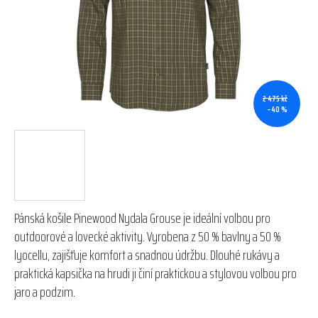
hvězdiček.
2 475 kč
–40 %
Pánská košile Pinewood Nydala Grouse je ideální volbou pro
outdoorové a lovecké aktivity. Vyrobena z 50 % bavlny a 50 %
lyocellu, zajišťuje komfort a snadnou údržbu. Dlouhé rukávy a
praktická kapsička na hrudi ji činí praktickou a stylovou volbou pro
jaro a podzim.