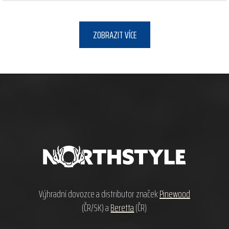
ZOBRAZIT VÍCE
Z
á
p
a
t
í
Výhradní dovozce a distributor značek
Pinewood
(ČR/SK) a
Beretta
(ČR)