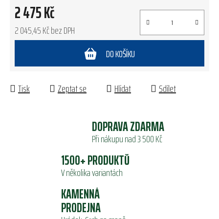
2 475 Kč
2 045,45 Kč bez DPH
Měrná cena:
DO KOŠÍKU
Tisk
Zeptat se
Hlídat
Sdílet
DOPRAVA ZDARMA
Při nákupu nad 3 500 Kč
1500+ PRODUKTŮ
V několika variantách
KAMENNÁ
PRODEJNA