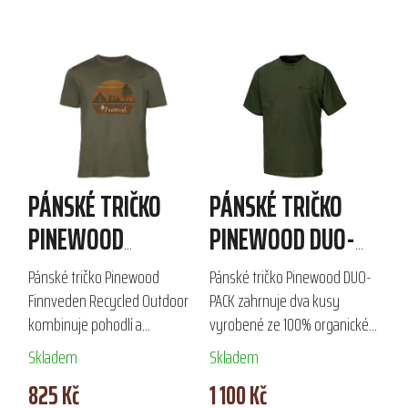
PÁNSKÉ TRIČKO
PÁNSKÉ TRIČKO
PINEWOOD
PINEWOOD DUO-
FINNVEDEN
PACK
Pánské tričko Pinewood
Pánské tričko Pinewood DUO-
RECYCLED
Finnveden Recycled Outdoor
PACK zahrnuje dva kusy
kombinuje pohodlí a
vyrobené ze 100% organické
OUTDOOR
ekologický přístup díky 100%
bavlny s gramáží 180 g/m². S
Skladem
Skladem
recyklovanému materiálu,
krátkým rukávem a
825 Kč
1 100 Kč
skládajícímu se z bavlny a
decentním logem je ideální