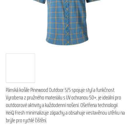
hvězdiček.
Pánská košile Pinewood Outdoor S/S spojuje styl a funkčnost.
Vyrobena z pružného materiálu s UV ochranou 50+, je ideální pro
outdoorové aktivity a každodenní nošení. Ošetřena technologií
HeiQ Fresh minimalizuje zápachy a obsahuje vestavěnou utěrku na
brýle pro rychlé čištění.