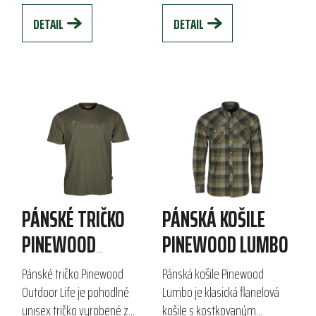
polyesteru. S véčkovým...
pro outdoorové aktivity i...
DETAIL
DETAIL
PÁNSKÉ TRIČKO
PÁNSKÁ KOŠILE
PINEWOOD
PINEWOOD LUMBO
OUTDOOR LIFE
Pánské tričko Pinewood
Pánská košile Pinewood
Outdoor Life je pohodlné
Lumbo je klasická flanelová
unisex tričko vyrobené z
košile s kostkovaným