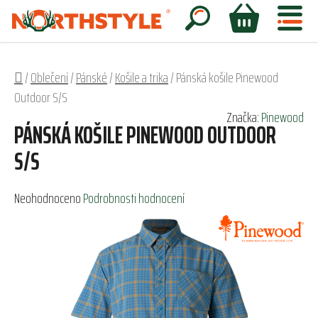
Přejít
na
Hledat
NÁKUPNÍ
obsah
KOŠÍK
Domů
/
Oblečení
/
Pánské
/
Košile a trika
/
Pánská košile Pinewood
Outdoor S/S
Značka:
Pinewood
PÁNSKÁ KOŠILE PINEWOOD OUTDOOR
S/S
Průměrné
Neohodnoceno
Podrobnosti hodnocení
hodnocení
produktu
je
0,0
z
5