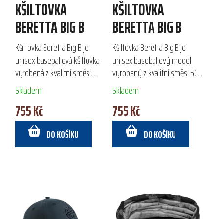
KŠILTOVKA
KŠILTOVKA
BERETTA BIG B
BERETTA BIG B
Kšiltovka Beretta Big B je
Kšiltovka Beretta Big B je
unisex baseballová kšiltovka
unisex baseballový model
vyrobená z kvalitní směsi
vyrobený z kvalitní směsi 50
bavlny a polyesteru. S
% bavlny a 50 % polyesteru. Je
Skladem
Skladem
vnitřním páskem pro absorpci
vybavena nastavitelným
755 Kč
755 Kč
potu a nastavitelným zadním
popruhem pro optimální fit a
popruhem...
vnitřní...
DO KOŠÍKU
DO KOŠÍKU