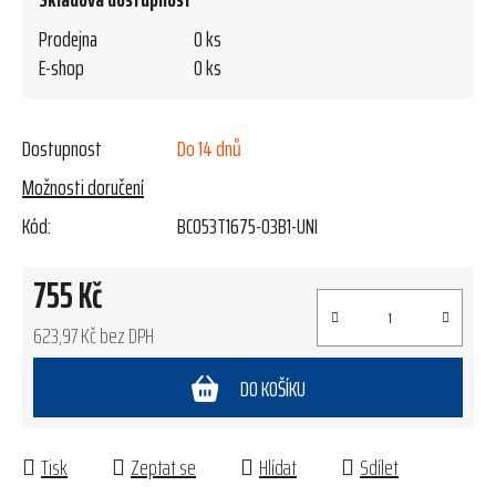
Prodejna
0 ks
E-shop
0 ks
Dostupnost
Do 14 dnů
Možnosti doručení
Kód:
BC053T1675-03B1-UNI
755 Kč
623,97 Kč bez DPH
Měrná cena:
DO KOŠÍKU
Tisk
Zeptat se
Hlídat
Sdílet