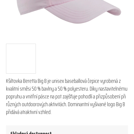
Kšiltovka Beretta Big B je unisex baseballová čepice vyrobená z
kvalitní směsi 50 % bavlny a 50 % polyesteru. Díky nastavitelnému
popruhu a vnitřní pásce na pot zajišťuje pohodlí a přizpůsobení při
různých outdoorových aktivitách. Dominantní vyšívané logo Big B
přidává atraktivní vzhled.
Skladová dostupnost