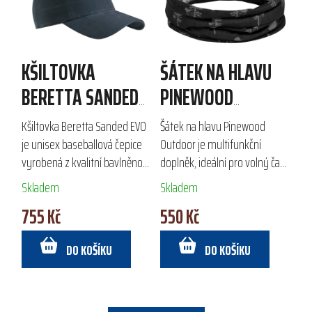
KŠILTOVKA
ŠÁTEK NA HLAVU
BERETTA SANDED
PINEWOOD
EVO
OUTDOOR - 3 PACK
Kšiltovka Beretta Sanded EVO
Šátek na hlavu Pinewood
MIX
je unisex baseballová čepice
Outdoor je multifunkční
vyrobená z kvalitní bavlněno-
doplněk, ideální pro volný čas,
polyesterové směsi, ideální
lov a turistiku. Lze ho nosit
Skladem
Skladem
pro outdoorové aktivity.
jako nákrčník, čepici, šátek
755 Kč
550 Kč
Disponuje 3D vyšívaným
přes obličej nebo čelenku.
logem Beretta,...
Vyroben ze...
DO KOŠÍKU
DO KOŠÍKU