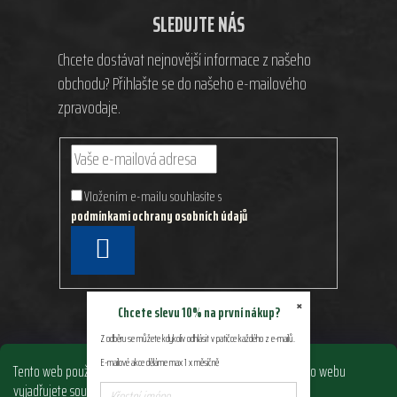
SLEDUJTE NÁS
Chcete dostávat nejnovější informace z našeho
obchodu? Přihlašte se do našeho e-mailového
zpravodaje.
Vložením e-mailu souhlasíte s
podmínkami ochrany osobních údajů
PŘIHLÁSIT
SE
×
Chcete slevu 10% na první nákup?
Z odběru se můžete kdykoliv odhlásit v patičce každého z e-mailů.
E-mailové akce děláme max 1 x měsíčně
Tento web používá soubory cookie. Dalším procházením tohoto webu
vyjadřujete souhlas s jejich používáním.. Více informací
zde
.