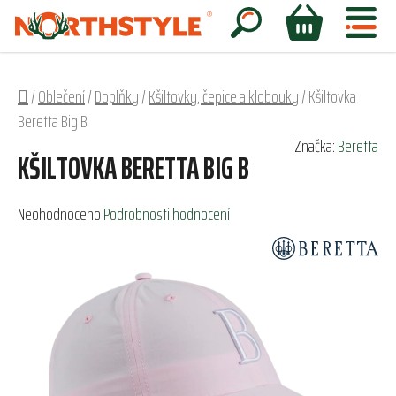
Přejít
na
Hledat
NÁKUPNÍ
obsah
KOŠÍK
Domů
/
Oblečení
/
Doplňky
/
Kšiltovky, čepice a klobouky
/
Kšiltovka
Beretta Big B
Značka:
Beretta
KŠILTOVKA BERETTA BIG B
Průměrné
Neohodnoceno
Podrobnosti hodnocení
hodnocení
produktu
je
0,0
z
5
hvězdiček.