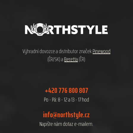
Z
á
p
a
t
í
Výhradní dovozce a distributor značek
Pinewood
(ČR/SK) a
Beretta
(ČR)
+420 776 800 807
Po - Pá: 8 - 12 a 13 - 17 hod
info@northstyle.cz
Napište nám dotaz e-mailem.