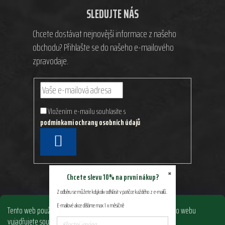
SLEDUJTE NÁS
Chcete dostávat nejnovější informace z našeho
obchodu? Přihlašte se do našeho e-mailového
zpravodaje.
Vložením e-mailu souhlasíte s
podmínkami ochrany osobních údajů
PŘIHLÁSIT
SE
×
Chcete slevu 10% na první nákup?
Z odběru se můžete kdykoliv odhlásit v patičce každého z e-mailů.
E-mailové akce děláme max 1 x měsíčně
Tento web používá soubory cookie. Dalším procházením tohoto webu
vyjadřujete souhlas s jejich používáním.. Více informací
zde
.