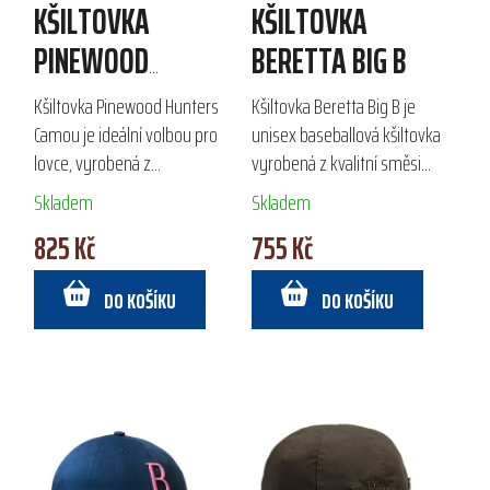
KŠILTOVKA
KŠILTOVKA
PINEWOOD
BERETTA BIG B
HUNTERS CAMOU
Kšiltovka Pinewood Hunters
Kšiltovka Beretta Big B je
Camou je ideální volbou pro
unisex baseballová kšiltovka
lovce, vyrobená z
vyrobená z kvalitní směsi
impregnovaného polyesteru,
bavlny a polyesteru, ideální
Skladem
Skladem
který zajišťuje
pro outdoorové aktivity a
825 Kč
755 Kč
voděodpudivost. Díky
volný čas. Díky pásku pro
nastavitelnému suchému zipu
absorpci potu...
DO KOŠÍKU
DO KOŠÍKU
se skvěle...