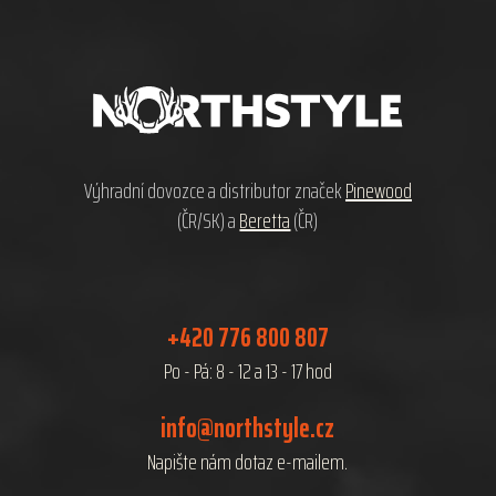
Z
á
p
a
t
í
Výhradní dovozce a distributor značek
Pinewood
(ČR/SK) a
Beretta
(ČR)
+420 776 800 807
Po - Pá: 8 - 12 a 13 - 17 hod
info@northstyle.cz
Napište nám dotaz e-mailem.