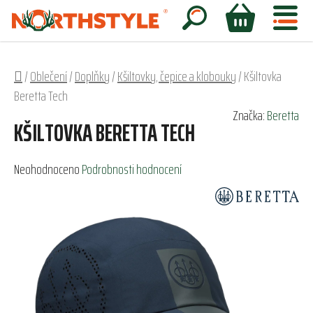
Přejít
na
Hledat
NÁKUPNÍ
obsah
KOŠÍK
Domů
/
Oblečení
/
Doplňky
/
Kšiltovky, čepice a klobouky
/
Kšiltovka
Beretta Tech
Značka:
Beretta
KŠILTOVKA BERETTA TECH
Průměrné
Neohodnoceno
Podrobnosti hodnocení
hodnocení
produktu
je
0,0
z
5
hvězdiček.