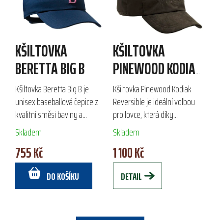
KŠILTOVKA
KŠILTOVKA
BERETTA BIG B
PINEWOOD KODIAK
REVERSIBLE
Kšiltovka Beretta Big B je
Kšiltovka Pinewood Kodiak
unisex baseballová čepice z
Reversible je ideální volbou
kvalitní směsi bavlny a
pro lovce, která díky
polyesteru. Díky
voděodolné membráně
Skladem
Skladem
nastavitelnému popruhu a
poskytuje ochranu před
755 Kč
1 100 Kč
vnitřní pásce pro absorpci
deštěm a větrem.
potu je ideální volbou pro...
Oboustranný design nabízí
DO KOŠÍKU
DETAIL
mysliveckou...