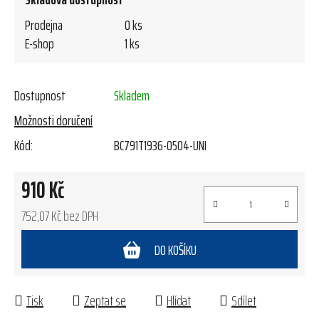
Prodejna
0 ks
E-shop
1 ks
Dostupnost
Skladem
Možnosti doručení
Kód:
BC791T1936-0504-UNI
910 Kč
752,07 Kč bez DPH
Měrná cena:
DO KOŠÍKU
Tisk
Zeptat se
Hlídat
Sdílet