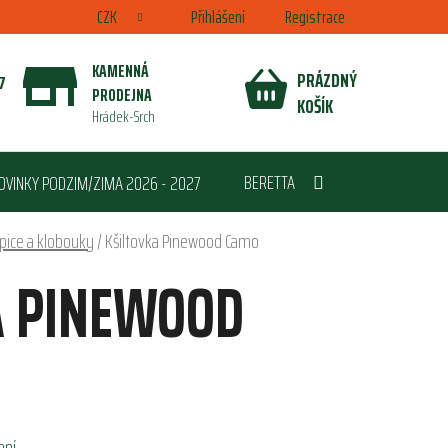
CZK
Přihlášení
Registrace
KAMENNÁ
PRÁZDNÝ
7
PRODEJNA
NÁKUPNÍ
KOŠÍK
Hrádek-Srch
KOŠÍK
BERETTA
OVINKY PODZIM/ZIMA 2026 - 2027
epice a klobouky
/
Kšiltovka Pinewood Camo
A PINEWOOD
ení