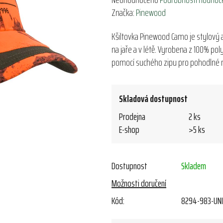
hodnocení
Značka:
Pinewood
produktu
Kšiltovka Pinewood Camo je stylový a 
je
na jaře a v létě. Vyrobena z 100% po
0,0
pomocí suchého zipu pro pohodlné 
z
5
hvězdiček.
Skladová dostupnost
Prodejna
2 ks
E-shop
>5 ks
Dostupnost
Skladem
Možnosti doručení
Kód:
8294-983-UNI