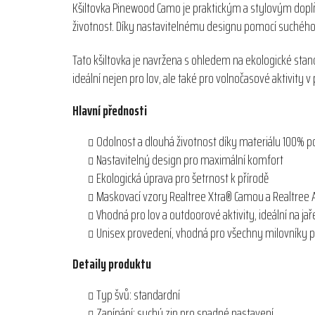
Kšiltovka Pinewood Camo je praktickým a stylovým doplň
životnost. Díky nastavitelnému designu pomocí suchého
Tato kšiltovka je navržena s ohledem na ekologické stan
ideální nejen pro lov, ale také pro volnočasové aktivity v 
Hlavní přednosti
Odolnost a dlouhá životnost díky materiálu 100% p
Nastavitelný design pro maximální komfort
Ekologická úprava pro šetrnost k přírodě
Maskovací vzory Realtree Xtra® Camou a Realtree 
Vhodná pro lov a outdoorové aktivity, ideální na jaře
Unisex provedení, vhodná pro všechny milovníky p
Detaily produktu
Typ švů: standardní
Zapínání: suchý zip pro snadné nastavení