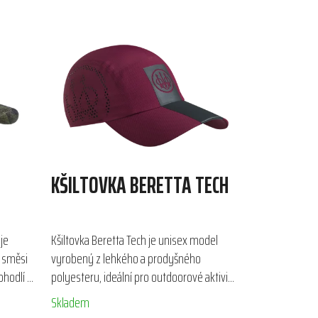
KŠILTOVKA BERETTA TECH
je
Kšiltovka Beretta Tech je unisex model
í směsi
vyrobený z lehkého a prodyšného
ohodlí a
polyesteru, ideální pro outdoorové aktivity
ovovému
a sportovní střelbu v jarních a letních
Skladem
měsících. Díky laserem...