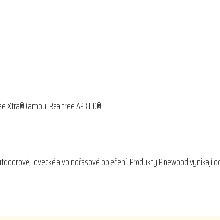
ree Xtra® Camou, Realtree APB HD®
outdoorové, lovecké a volnočasové oblečení. Produkty Pinewood vynikají o