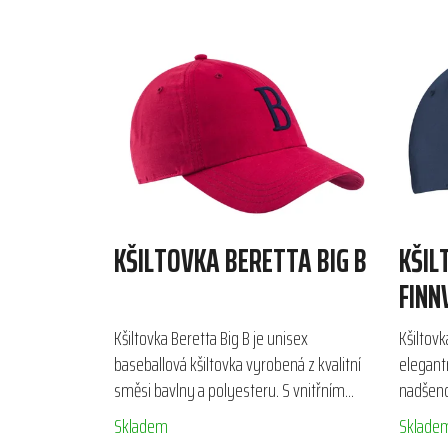
KŠILTOVKA BERETTA BIG B
KŠIL
FINN
Kšiltovka Beretta Big B je unisex
Kšiltov
baseballová kšiltovka vyrobená z kvalitní
elegant
směsi bavlny a polyesteru. S vnitřním
nadšenc
páskem pro absorpci potu a
polyeste
Skladem
Sklade
nastavitelným zadním popruhem...
Díky log