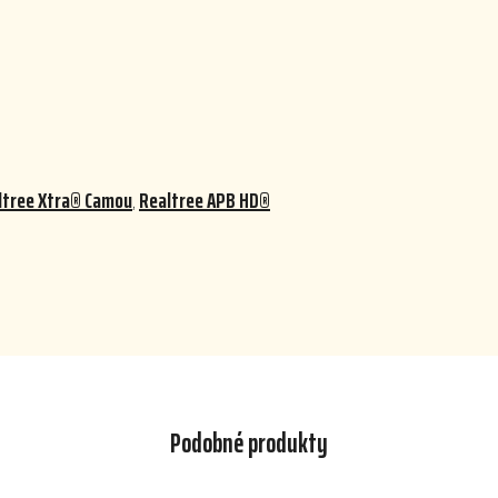
ltree Xtra® Camou
,
Realtree APB HD®
Podobné produkty