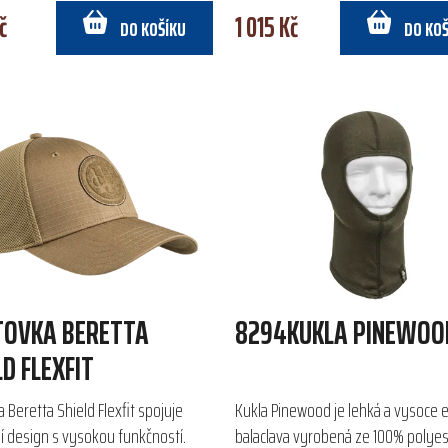
č
1 015 Kč
DO KOŠÍKU
DO KO
TOVKA BERETTA
8294KUKLA PINEWOO
LD FLEXFIT
a Beretta Shield Flexfit spojuje
Kukla Pinewood je lehká a vysoce e
 design s vysokou funkčností.
balaclava vyrobená ze 100% polyes