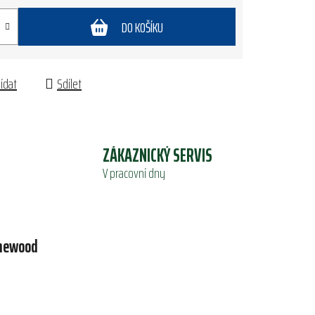
DO KOŠÍKU
lídat
Sdílet
ZÁKAZNICKÝ SERVIS
V pracovní dny
newood