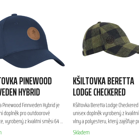
TOVKA PINEWOOD
KŠILTOVKA BERETTA
VEDEN HYBRID
LODGE CHECKERED
ka Pinewood Finnveden Hybrid je
Kšiltovka Beretta Lodge Checkered 
ní doplněk pro outdoorové
unisex doplněk vyrobený z kvalitn
e, vyrobený z kvalitní směsi 64 %
vlny a polyesteru, který zajišťuje p
ru, 34 % bavlny a 2 % elastanu.
odolnost. Díky nastavitelnému k
m
Skladem
u ze syntetické...
zapínání se...