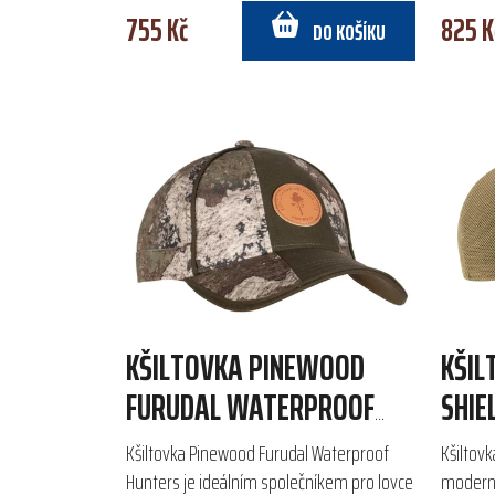
755 Kč
825 K
DO KOŠÍKU
KŠILTOVKA PINEWOOD
KŠIL
FURUDAL WATERPROOF
SHIE
HUNTERS
Kšiltovka Pinewood Furudal Waterproof
Kšiltovk
Hunters je ideálním společníkem pro lovce
moderní