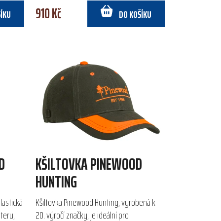
910 Kč
ŠÍKU
DO KOŠÍKU
D
KŠILTOVKA PINEWOOD
HUNTING
lastická
Kšiltovka Pinewood Hunting, vyrobená k
teru,
20. výročí značky, je ideální pro