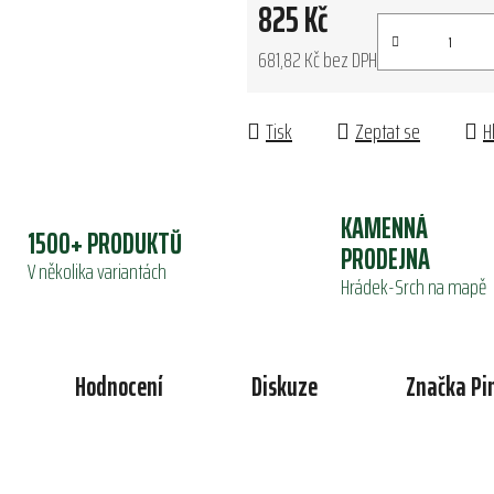
825 Kč
681,82 Kč bez DPH
Měrná cena:
Tisk
Zeptat se
H
KAMENNÁ
1500+ PRODUKTŮ
PRODEJNA
V několika variantách
Hrádek-Srch na mapě
Hodnocení
Diskuze
Značka
Pi