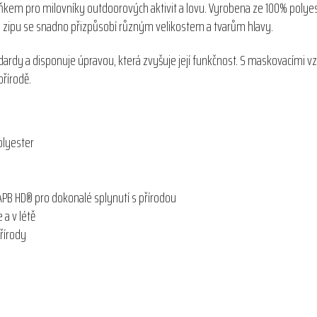
kem pro milovníky outdoorových aktivit a lovu. Vyrobena ze 100% polyes
 zipu se snadno přizpůsobí různým velikostem a tvarům hlavy.
dardy a disponuje úpravou, která zvyšuje její funkčnost. S maskovacími v
přírodě.
olyester
APB HD® pro dokonalé splynutí s přírodou
 a v létě
řírody