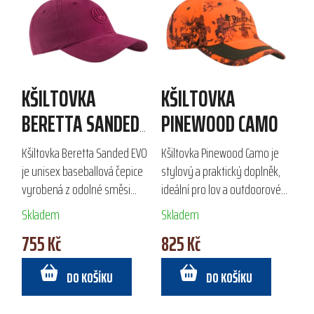
KŠILTOVKA
KŠILTOVKA
BERETTA SANDED
PINEWOOD CAMO
EVO
Kšiltovka Beretta Sanded EVO
Kšiltovka Pinewood Camo je
je unisex baseballová čepice
stylový a praktický doplněk,
vyrobená z odolné směsi
ideální pro lov a outdoorové
bavlny a polyesteru. Díky
aktivity na jaře a v létě.
Skladem
Skladem
vnitřnímu potnímu pásku a
Vyrobena z 100% polyesteru,
755 Kč
825 Kč
nastavitelnému zapínání na
nabízí ekologickou úpravu a...
suchý zip...
DO KOŠÍKU
DO KOŠÍKU