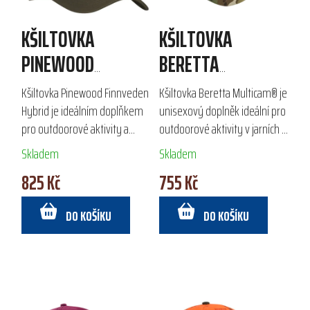
KŠILTOVKA
KŠILTOVKA
PINEWOOD
BERETTA
FINNVEDEN HYBRID
MULTICAM®
Kšiltovka Pinewood Finnveden
Kšiltovka Beretta Multicam® je
Hybrid je ideálním doplňkem
unisexový doplněk ideální pro
pro outdoorové aktivity a
outdoorové aktivity v jarních a
volný čas. Vyrobená z
letních měsících. Vyrobena z
Skladem
Skladem
kombinace 64 % polyesteru,
kombinace 50 % bavlny a 50
825 Kč
755 Kč
34 % bavlny a 2 % elastanu,
% polyamidu, zajišťuje...
zajišťuje pohodlí...
DO KOŠÍKU
DO KOŠÍKU