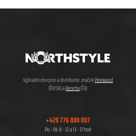
Z
á
p
a
t
í
Výhradní dovozce a distributor značek
Pinewood
(ČR/SK) a
Beretta
(ČR)
+420 776 800 807
Po - Pá: 8 - 12 a 13 - 17 hod