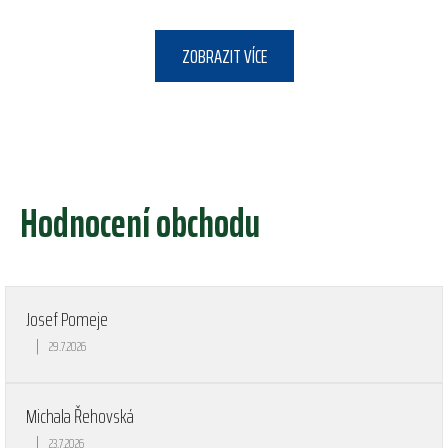
ZOBRAZIT VÍCE
Hodnocení obchodu
Josef Pomeje
|
29.7.2026
Hodnocení obchodu je 5 z 5 hvězdiček.
Michala Řehovská
|
23.7.2026