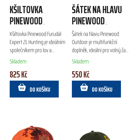
KŠILTOVKA
ŠÁTEK NA HLAVU
PINEWOOD
PINEWOOD
FURUDAL EXPERT
OUTDOOR - 3 PACK
Kšiltovka Pinewood Furudal
Šátek na hlavu Pinewood
2L HUNTING
MIX
Expert 2L Hunting je ideálním
Outdoor je multifunkční
společníkem pro lov a
doplněk, ideální pro volný čas,
outdoorové aktivity. Vybavena
lov a turistiku. Lze ho nosit
Skladem
Skladem
vodě a větruodolnou
jako nákrčník, čepici, šátek
825 Kč
550 Kč
membránou, chrání vaši hlavu
přes obličej nebo čelenku.
před nepříznivým...
Vyroben ze...
DO KOŠÍKU
DO KOŠÍKU