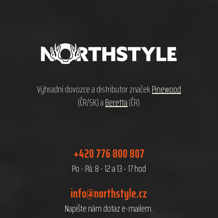
Z
á
p
a
t
í
Výhradní dovozce a distributor značek
Pinewood
(ČR/SK) a
Beretta
(ČR)
+420 776 800 807
Po - Pá: 8 - 12 a 13 - 17 hod
info@northstyle.cz
Napište nám dotaz e-mailem.