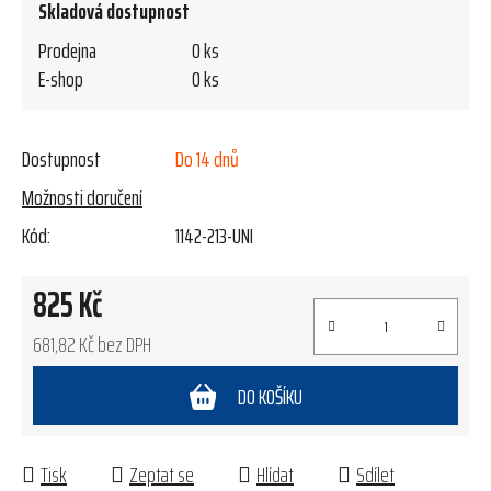
Skladová dostupnost
Prodejna
0 ks
E-shop
0 ks
Dostupnost
Do 14 dnů
Možnosti doručení
Kód:
1142-213-UNI
825 Kč
681,82 Kč bez DPH
Měrná cena:
DO KOŠÍKU
Tisk
Zeptat se
Hlídat
Sdílet