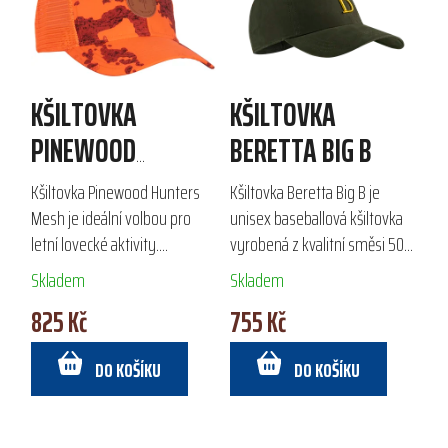
KŠILTOVKA
KŠILTOVKA
PINEWOOD
BERETTA BIG B
HUNTERS MESH
Kšiltovka Pinewood Hunters
Kšiltovka Beretta Big B je
Mesh je ideální volbou pro
unisex baseballová kšiltovka
letní lovecké aktivity.
vyrobená z kvalitní směsi 50
Vyrobena z prodyšného
% bavlny a 50 % polyesteru.
Skladem
Skladem
polyesteru s ekologickou
Díky pásce pro absorpci potu a
825 Kč
755 Kč
impregnací Bionic Finish® Eco,
nastavitelnému zadnímu
poskytuje ochranu...
popruhu...
DO KOŠÍKU
DO KOŠÍKU