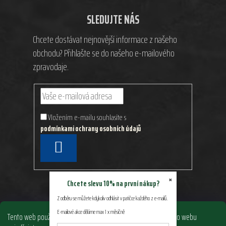
SLEDUJTE NÁS
Chcete dostávat nejnovější informace z našeho
obchodu? Přihlašte se do našeho e-mailového
zpravodaje.
Vložením e-mailu souhlasíte s
podmínkami ochrany osobních údajů
PŘIHLÁSIT
SE
×
Chcete slevu 10% na první nákup?
Z odběru se můžete kdykoliv odhlásit v patičce každého z e-mailů.
E-mailové akce děláme max 1 x měsíčně
Tento web používá soubory cookie. Dalším procházením tohoto webu