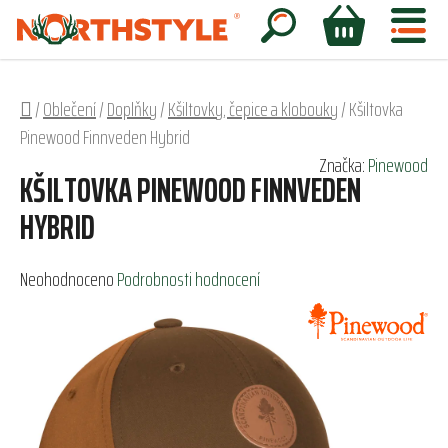
Přejít
na
Hledat
NÁKUPNÍ
obsah
KOŠÍK
Domů
/
Oblečení
/
Doplňky
/
Kšiltovky, čepice a klobouky
/
Kšiltovka
Pinewood Finnveden Hybrid
Značka:
Pinewood
KŠILTOVKA PINEWOOD FINNVEDEN
HYBRID
Průměrné
Neohodnoceno
Podrobnosti hodnocení
hodnocení
produktu
je
0,0
z
5