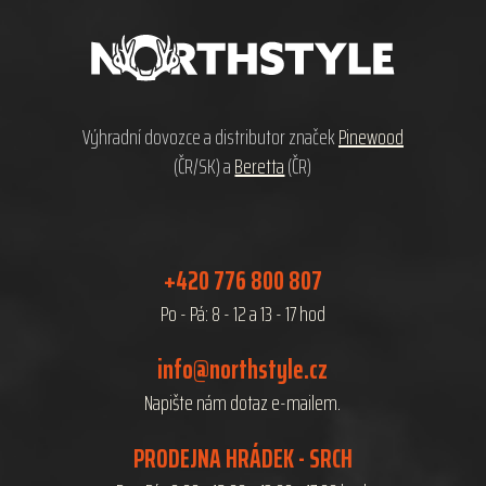
p
a
t
í
Výhradní dovozce a distributor značek
Pinewood
(ČR/SK) a
Beretta
(ČR)
+420 776 800 807
Po - Pá: 8 - 12 a 13 - 17 hod
info@northstyle.cz
Napište nám dotaz e-mailem.
PRODEJNA HRÁDEK - SRCH