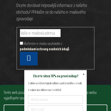
Chcete dostávat nejnovější informace z našeho
obchodu? Přihlašte se do našeho e-mailového
zpravodaje.
Vložením e-mailu souhlasíte s
podmínkami ochrany osobních údajů
PŘIHLÁSIT
SE
×
Chcete slevu 10% na první nákup?
Z odběru se můžete kdykoliv odhlásit v patičce každého z e-mailů.
E-mailové akce děláme max 1 x měsíčně
Tento web používá soubory cookie. Dalším procházením tohoto webu
vyjadřujete souhlas s jejich používáním.. Více informací
zde
.
Nastavení