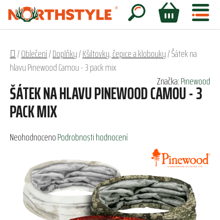
Přejít
na
Hledat
NÁKUPNÍ
obsah
KOŠÍK
Domů
/
Oblečení
/
Doplňky
/
Kšiltovky, čepice a klobouky
/
Šátek na
hlavu Pinewood Camou - 3 pack mix
Značka:
Pinewood
ŠÁTEK NA HLAVU PINEWOOD CAMOU - 3
PACK MIX
Průměrné
Neohodnoceno
Podrobnosti hodnocení
hodnocení
produktu
je
0,0
z
5