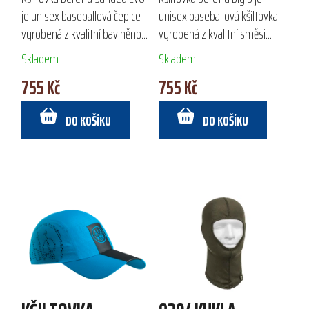
je unisex baseballová čepice
unisex baseballová kšiltovka
vyrobená z kvalitní bavlněno-
vyrobená z kvalitní směsi
polyesterové směsi, ideální
bavlny a polyesteru, ideální
Skladem
Skladem
pro outdoorové aktivity.
pro outdoorové aktivity a
755 Kč
755 Kč
Disponuje 3D vyšívaným
volný čas. Díky pásku pro
logem Beretta,...
absorpci potu...
DO KOŠÍKU
DO KOŠÍKU