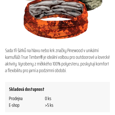
hvězdiček.
Sada tří šátků na hlavu nebo krk značky Pinewood v unikátní
kamufláži True Timber® je ideální volbou pro outdoorové a lovecké
aktivity. Vyrobeny z měkkého 100% polyesteru, poskytují komfort
a flexibilitu pro jarní a podzimní období.
Skladová dostupnost
Prodejna
0 ks
E-shop
>5 ks