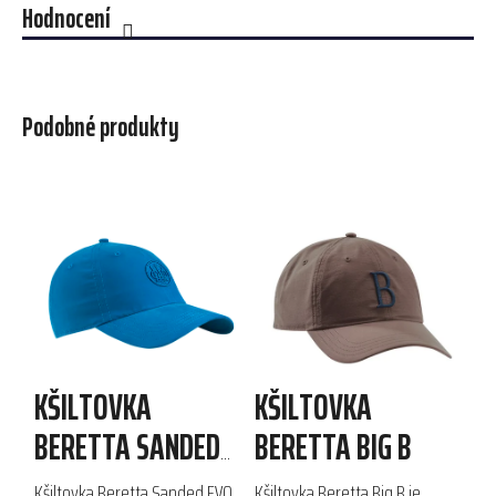
Hodnocení
Podobné produkty
KŠILTOVKA
KŠILTOVKA
BERETTA SANDED
BERETTA BIG B
EVO
Kšiltovka Beretta Sanded EVO
Kšiltovka Beretta Big B je