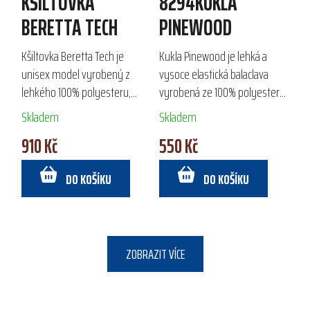
KŠILTOVKA
8294KUKLA
BERETTA TECH
PINEWOOD
Kšiltovka Beretta Tech je
Kukla Pinewood je lehká a
unisex model vyrobený z
vysoce elastická balaclava
lehkého 100% polyesteru,
vyrobená ze 100% polyesteru,
který zajišťuje vysokou
která poskytuje skvělý
Skladem
Skladem
prodyšnost. Díky laserem
komfort a ochranu hlavy.
910 Kč
550 Kč
vyřezávaným otvorům na
Ideální pro outdoorové
bočních panelech a
aktivity v chladném...
DO KOŠÍKU
DO KOŠÍKU
vnitřnímu...
ZOBRAZIT VÍCE