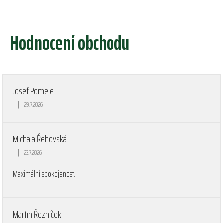
Hodnocení obchodu
Josef Pomeje
|
29.7.2026
Hodnocení obchodu je 5 z 5 hvězdiček.
Michala Řehovská
|
23.7.2026
Hodnocení obchodu je 5 z 5 hvězdiček.
Maximální spokojenost.
Martin Řezníček