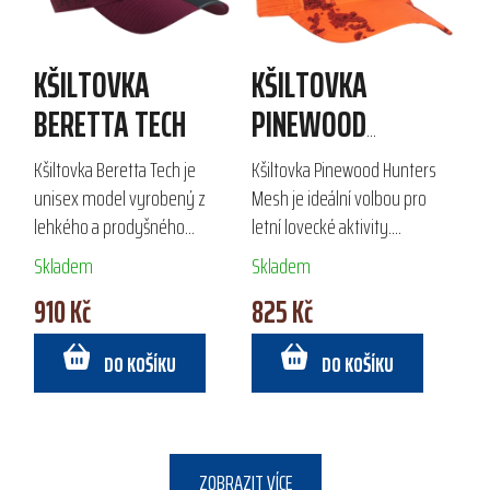
KŠILTOVKA
KŠILTOVKA
BERETTA TECH
PINEWOOD
HUNTERS MESH
Kšiltovka Beretta Tech je
Kšiltovka Pinewood Hunters
unisex model vyrobený z
Mesh je ideální volbou pro
lehkého a prodyšného
letní lovecké aktivity.
polyesteru, ideální pro
Vyrobena z prodyšného
Skladem
Skladem
outdoorové aktivity a
polyesteru s ekologickou
910 Kč
825 Kč
sportovní střelbu v jarních a
impregnací Bionic Finish® Eco,
letních měsících. Díky
poskytuje ochranu...
DO KOŠÍKU
DO KOŠÍKU
laserem...
ZOBRAZIT VÍCE