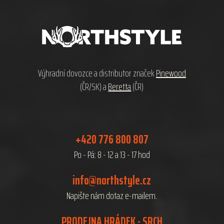
á
p
a
t
í
Výhradní dovozce a distributor značek
Pinewood
(ČR/SK) a
Beretta
(ČR)
+420 776 800 807
Po - Pá: 8 - 12 a 13 - 17 hod
info@northstyle.cz
Napište nám dotaz e-mailem.
PRODEJNA HRÁDEK - SRCH