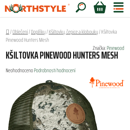
Přejít
na
Hledat
NÁKUPNÍ
obsah
KOŠÍK
Domů
/
Oblečení
/
Doplňky
/
Kšiltovky, čepice a klobouky
/
Kšiltovka
Pinewood Hunters Mesh
Značka:
Pinewood
KŠILTOVKA PINEWOOD HUNTERS MESH
Průměrné
Neohodnoceno
Podrobnosti hodnocení
hodnocení
produktu
je
0,0
z
5
hvězdiček.