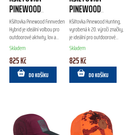
PINEWOOD
PINEWOOD
FINNVEDEN HYBRID
HUNTING
Kšiltovka Pinewood Finnveden
Kšiltovka Pinewood Hunting,
Hybrid je ideální volbou pro
vyrobená k 20. výročí značky,
outdoorové aktivity, lov a
je ideální pro outdoorové
volný čas. Vyrobena z
aktivity a volný čas. Hnědá
Skladem
Skladem
kombinace 64 % polyesteru,
barva s imitací semiše a 100%
825 Kč
825 Kč
34 % bavlny a 2 % elastanu,
polyester zajišťují odolnost a...
poskytuje...
DO KOŠÍKU
DO KOŠÍKU