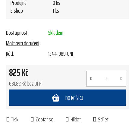
Prodejna
0 ks
E-shop
1 ks
Dostupnost
Skladem
Možnosti doručení
Kód:
1244-989-UNI
825 Kč
681,82 Kč bez DPH
Měrná cena:
DO KOŠÍKU
Tisk
Zeptat se
Hlídat
Sdílet