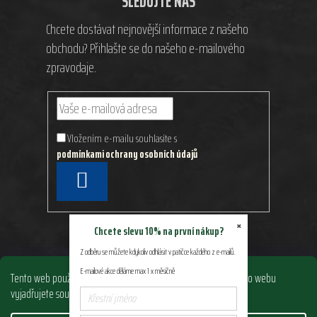
SLEDUJTE NÁS
Chcete dostávat nejnovější informace z našeho
obchodu? Přihlašte se do našeho e-mailového
zpravodaje.
Vložením e-mailu souhlasíte s
podmínkami ochrany osobních údajů
PŘIHLÁSIT
SE
×
Chcete slevu 10% na první nákup?
Z odběru se můžete kdykoliv odhlásit v patičce každého z e-mailů.
E-mailové akce děláme max 1 x měsíčně
Tento web používá soubory cookie. Dalším procházením tohoto webu
vyjadřujete souhlas s jejich používáním.. Více informací
zde
.