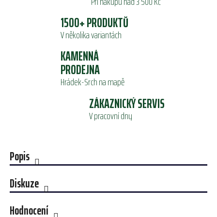
Při nákupu nad 3 500 Kč
1500+ PRODUKTŮ
V několika variantách
KAMENNÁ
PRODEJNA
Hrádek-Srch na mapě
ZÁKAZNICKÝ SERVIS
V pracovní dny
Popis
Diskuze
Hodnocení