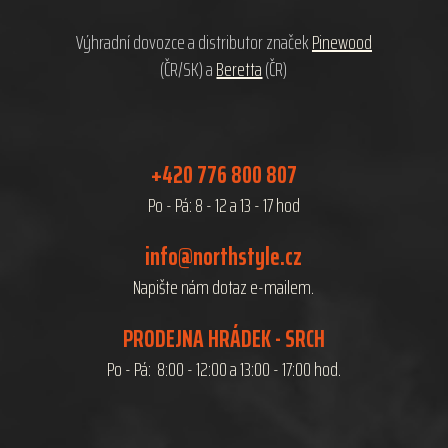
í
Výhradní dovozce a distributor značek
Pinewood
(ČR/SK) a
Beretta
(ČR)
+420 776 800 807
Po - Pá: 8 - 12 a 13 - 17 hod
info@northstyle.cz
Napište nám dotaz e-mailem.
PRODEJNA HRÁDEK - SRCH
Po - Pá: 8:00 - 12:00 a 13:00 - 17:00 hod.