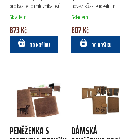
pro každého milovníka psů.
hovězí kůže je ideálním
Vyrobena z kvalitní broušené
dárkem pro myslivce. S
Skladem
Skladem
hovězí kůže, nabízí dostatek
praktickým uspořádáním,
873 Kč
807 Kč
prostoru s velkou přihrádkou
které zahrnuje dvě velké
na bankovky,...
přihrádky na bankovky, šest...
DO KOŠÍKU
DO KOŠÍKU
PENĚŽENKA S
DÁMSKÁ