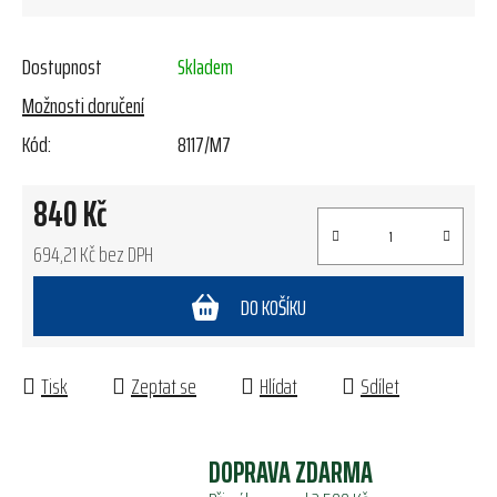
Dostupnost
Skladem
Možnosti doručení
Kód:
8117/M7
840 Kč
694,21 Kč bez DPH
Měrná cena:
DO KOŠÍKU
Tisk
Zeptat se
Hlídat
Sdílet
DOPRAVA ZDARMA