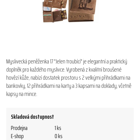
hvězdiček.
Myslivecká peněženka 17 "Jelen troubící" je elegantní a praktický
doplněk pro každého myslivce. Vyrobená z kvalitní broušené
hovězí kůže, nabízí dostatek prostoru s 2 velkými přihrádkami na
bankovky, 12 přihrádkami na karty a 3 kapsami na doklady, včetně
kapsy na mince.
Skladová dostupnost
Prodejna
1 ks
E-shop
0 ks