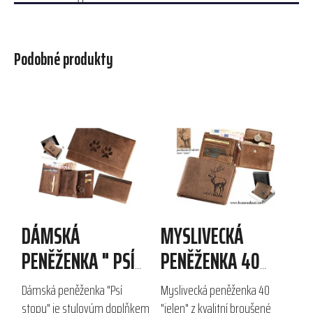
Podobné produkty
DÁMSKÁ
MYSLIVECKÁ
PENĚŽENKA " PSÍ
PENĚŽENKA 40
STOPY"
"JELEN"
Dámská peněženka "Psí
Myslivecká peněženka 40
stopy" je stylovým doplňkem
"jelen" z kvalitní broušené