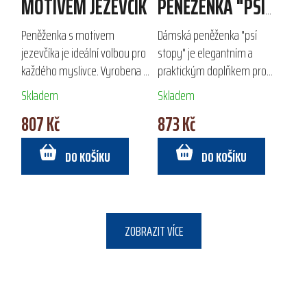
MOTIVEM JEZEVČÍK
PENĚŽENKA "PSÍ
STOPY"
Peněženka s motivem
Dámská peněženka "psí
jezevčíka je ideální volbou pro
stopy" je elegantním a
každého myslivce. Vyrobena z
praktickým doplňkem pro
kvalitní broušené hovězí kůže,
všechny milovníky psů.
Skladem
Skladem
nabízí prostorné přihrádky na
Vyrobena z kvalitní broušené
807 Kč
873 Kč
bankovky a karty, což
hovězí kůže, nabízí přehledné
zaručuje...
uspořádání s 2 velkými...
DO KOŠÍKU
DO KOŠÍKU
ZOBRAZIT VÍCE