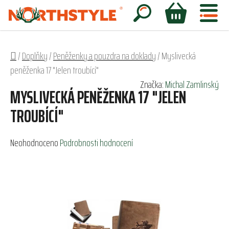
Přejít
na
Hledat
NÁKUPNÍ
obsah
KOŠÍK
Domů
/
Doplňky
/
Peněženky a pouzdra na doklady
/
Myslivecká
peněženka 17 "Jelen troubící"
Značka:
Michal Zamlinský
MYSLIVECKÁ PENĚŽENKA 17 "JELEN
TROUBÍCÍ"
Průměrné
Neohodnoceno
Podrobnosti hodnocení
hodnocení
produktu
je
0,0
z
5