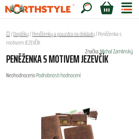
Přejít
na
Hledat
NÁKUPNÍ
obsah
KOŠÍK
Domů
/
Doplňky
/
Peněženky a pouzdra na doklady
/
Peněženka s
motivem JEZEVČÍK
Značka:
Michal Zamlinský
PENĚŽENKA S MOTIVEM JEZEVČÍK
Průměrné
Neohodnoceno
Podrobnosti hodnocení
hodnocení
produktu
je
0,0
z
5
hvězdiček.