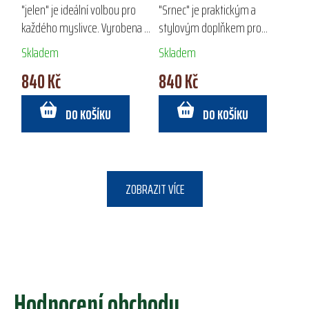
"jelen" je ideální volbou pro
"Srnec" je praktickým a
každého myslivce. Vyrobena z
stylovým doplňkem pro
kvalitní broušené hovězí kůže,
každého myslivce. Vyrobena z
Skladem
Skladem
nabízí prostorné uspořádání s
kvalitní broušené hovězí kůže,
840 Kč
840 Kč
2 velkými přihrádkami na...
nabízí prostorné uspořádání s
2 velkými...
DO KOŠÍKU
DO KOŠÍKU
ZOBRAZIT VÍCE
Hodnocení obchodu