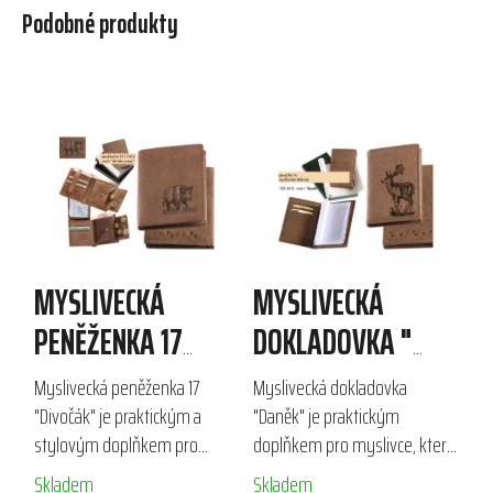
Podobné produkty
MYSLIVECKÁ
MYSLIVECKÁ
PENĚŽENKA 17
DOKLADOVKA "
"DIVOČÁK"
DANĚK"
Myslivecká peněženka 17
Myslivecká dokladovka
"Divočák" je praktickým a
"Daněk" je praktickým
stylovým doplňkem pro
doplňkem pro myslivce, který
každého myslivce. Vyrobena z
kombinuje kvalitní broušenou
Skladem
Skladem