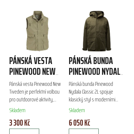
PÁNSKÁ VESTA
PÁNSKÁ BUNDA
PINEWOOD NEW
PINEWOOD NYDALA
TIVEDEN
CLASSIC 2L
Pánská vesta Pinewood New
Pánská bunda Pinewood
Tiveden je perfektní volbou
Nydala Classic 2L spojuje
pro outdoorové aktivity,
klasický styl s moderními
vyrobená z odolné a vysoce
technologiemi. Díky
Skladem
Skladem
prodyšné látky TC-lite™. Díky
dvouvrstvému vodě a
3 300 Kč
6 050 Kč
ekologické impregnaci Bionic
větruodolnému materiálu s
Finish® Eco...
membránou a DWR úpravou je