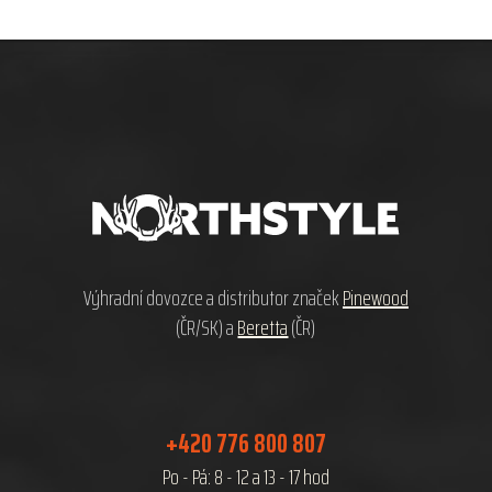
Z
á
p
a
t
í
Výhradní dovozce a distributor značek
Pinewood
(ČR/SK) a
Beretta
(ČR)
+420 776 800 807
Po - Pá: 8 - 12 a 13 - 17 hod