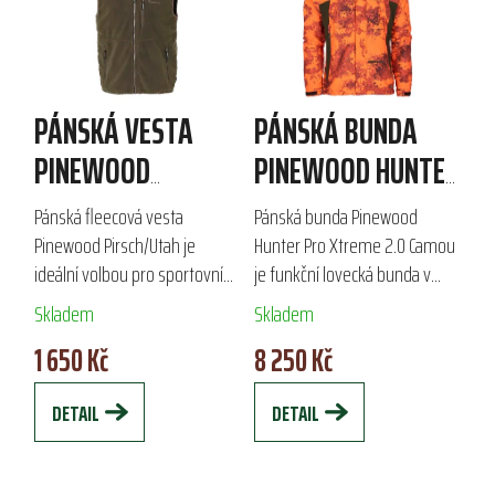
PÁNSKÁ VESTA
PÁNSKÁ BUNDA
PINEWOOD
PINEWOOD HUNTER
PIRSCH/UTAH
PRO XTREME 2.0
Pánská fleecová vesta
Pánská bunda Pinewood
CAMOU
Pinewood Pirsch/Utah je
Hunter Pro Xtreme 2.0 Camou
ideální volbou pro sportovní
je funkční lovecká bunda v
aktivity a turistiku. Vyrobena
kamufláži True Timber®,
Skladem
Skladem
ze 100 % polyesteru, nabízí zip
ideální pro lov a outdoorové
1 650 Kč
8 250 Kč
po celé délce, praktické kapsy
aktivity v chladném počasí. S
a dolní...
vodním sloupcem...
DETAIL
DETAIL