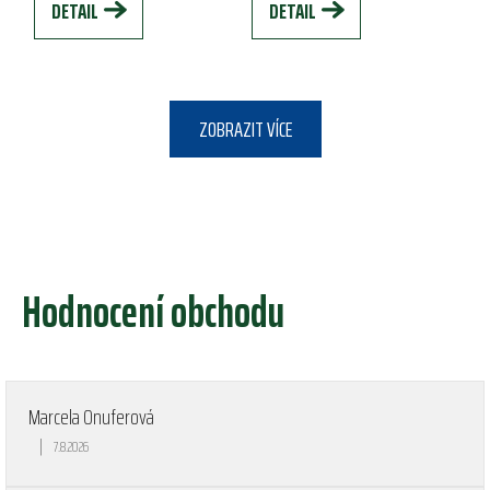
DETAIL
DETAIL
ideální...
ZOBRAZIT VÍCE
Hodnocení obchodu
Marcela Onuferová
|
7.8.2026
Hodnocení obchodu je 5 z 5 hvězdiček.