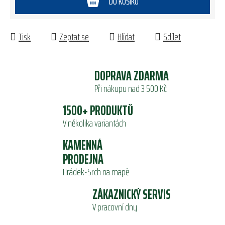
DO KOŠÍKU
Tisk
Zeptat se
Hlídat
Sdílet
DOPRAVA ZDARMA
Při nákupu nad 3 500 Kč
1500+ PRODUKTŮ
V několika variantách
KAMENNÁ
PRODEJNA
Hrádek-Srch na mapě
ZÁKAZNICKÝ SERVIS
V pracovní dny