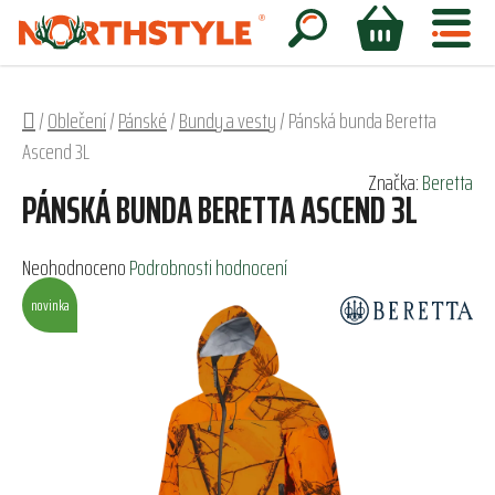
Přejít
na
Hledat
NÁKUPNÍ
obsah
KOŠÍK
Domů
/
Oblečení
/
Pánské
/
Bundy a vesty
/
Pánská bunda Beretta
Ascend 3L
Značka:
Beretta
PÁNSKÁ BUNDA BERETTA ASCEND 3L
Průměrné
Neohodnoceno
Podrobnosti hodnocení
hodnocení
novinka
produktu
je
0,0
z
5
hvězdiček.