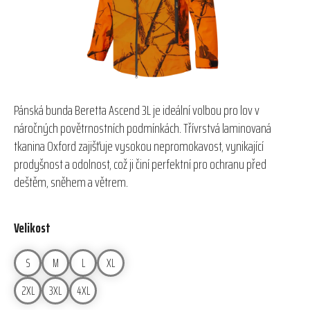
Pánská bunda Beretta Ascend 3L je ideální volbou pro lov v
náročných povětrnostních podmínkách. Třívrstvá laminovaná
tkanina Oxford zajišťuje vysokou nepromokavost, vynikající
prodyšnost a odolnost, což ji činí perfektní pro ochranu před
deštěm, sněhem a větrem.
Velikost
S
M
L
XL
2XL
3XL
4XL