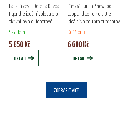
HYBRID
LAPPLAND
Pánská vesta Beretta Bezoar
Pánská bunda Pinewood
EXTREME 2.0
Hybrid je ideální volbou pro
Lappland Extreme 2.0 je
aktivní lov a outdoorové
ideální volbou pro outdoorové
aktivity v chladnějších
aktivity a rybolov. Vyrobena z
Skladem
Do 14 dnů
podmínkách. Vyrobena z
odolného materiálu TC-1200™,
5 850 Kč
6 600 Kč
elastického polyamidu s
poskytuje výjimečnou
termální výplní...
voděodolnost a...
DETAIL
DETAIL
ZOBRAZIT VÍCE