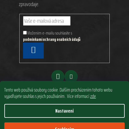
zpravodaje.
Vložením e-mailu souhlasíte s
podmínkami ochrany osobních údajů
PŘIHLÁSIT
SE
Tento web používá soubory cookie. Dalším procházením tohoto webu
vyjadřujete souhlas s jejich používáním.. Více informací
zde
.
Nastavení
Vytvořil Shoptet
&
PekneWeby
Copyright 2026
North Style s.r.o.
. Všechna práva