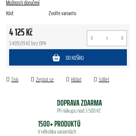
Možnosti doručení
Kód:
Zvolte variantu
4 125 Kč
3 409,09 Kč bez DPH
Měrná cena:
DO KOŠÍKU
Tisk
Zeptat se
Hlídat
Sdílet
DOPRAVA ZDARMA
Při nákupu nad 3 500 Kč
1500+ PRODUKTŮ
V několika variantách