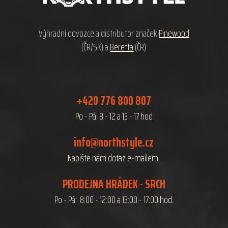
t
í
Výhradní dovozce a distributor značek
Pinewood
(ČR/SK) a
Beretta
(ČR)
+420 776 800 807
Po - Pá: 8 - 12 a 13 - 17 hod
info@northstyle.cz
Napište nám dotaz e-mailem.
PRODEJNA HRÁDEK - SRCH
Po - Pá: 8:00 - 12:00 a 13:00 - 17:00 hod.