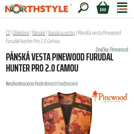
Přejít
na
Hledat
NÁKUPNÍ
obsah
KOŠÍK
Domů
/
Oblečení
/
Pánské
/
Bundy a vesty
/
Pánská vesta Pinewood
Furudal Hunter Pro 2.0 Camou
Značka:
Pinewood
PÁNSKÁ VESTA PINEWOOD FURUDAL
HUNTER PRO 2.0 CAMOU
Průměrné
Neohodnoceno
Podrobnosti hodnocení
hodnocení
produktu
je
0,0
z
5