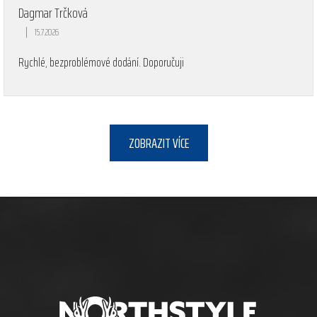
Dagmar Trčková
|
15.7.2026
Hodnocení obchodu je 5 z 5 hvězdiček.
Rychlé, bezproblémové dodání. Doporučuji
ZOBRAZIT VÍCE
Z
á
p
a