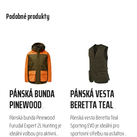
Podobné produkty
PÁNSKÁ BUNDA
PÁNSKÁ VESTA
PINEWOOD
BERETTA TEAL
FURUDAL EXPERT
SPORTING EVO
Pánská bunda Pinewood
Pánská vesta Beretta Teal
2L HUNTING
Furudal Expert 2L Hunting je
Sporting EVO je ideální pro
ideální volbou pro aktivní
sportovní střelbu na asfaltové