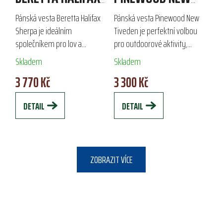
SHERPA
TIVEDEN
Pánská vesta Beretta Halifax
Pánská vesta Pinewood New
Sherpa je ideálním
Tiveden je perfektní volbou
společníkem pro lov a
pro outdoorové aktivity,
outdoorové aktivity v
vyrobená z odolné a vysoce
Skladem
Skladem
chladnějších podmínkách.
prodyšné látky TC-lite™. Díky
3 770 Kč
3 300 Kč
Vyrobena z prodyšného
ekologické impregnaci Bionic
fleecu s gramáží 300 g/m2,
Finish® Eco...
DETAIL
DETAIL
poskytuje...
ZOBRAZIT VÍCE