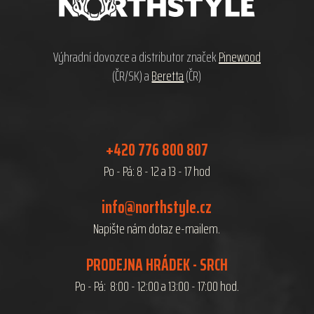
t
í
Výhradní dovozce a distributor značek
Pinewood
(ČR/SK) a
Beretta
(ČR)
+420 776 800 807
Po - Pá: 8 - 12 a 13 - 17 hod
info@northstyle.cz
Napište nám dotaz e-mailem.
PRODEJNA HRÁDEK - SRCH
Po - Pá: 8:00 - 12:00 a 13:00 - 17:00 hod.