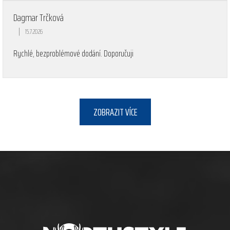
Dagmar Trčková
|
15.7.2026
Hodnocení obchodu je 5 z 5 hvězdiček.
Rychlé, bezproblémové dodání. Doporučuji
ZOBRAZIT VÍCE
Z
á
p
a