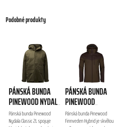
Podobné produkty
PÁNSKÁ BUNDA
PÁNSKÁ BUNDA
PINEWOOD NYDALA
PINEWOOD
CLASSIC 2L
FINNVEDEN HYBRID
Pánská bunda Pinewood
Pánská bunda Pinewood
Nydala Classic 2L spojuje
Finnveden Hybrid je skvělou