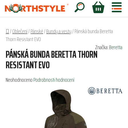
Přejít
na
Hledat
NÁKUPNÍ
obsah
KOŠÍK
Domů
/
Oblečení
/
Pánské
/
Bundy a vesty
/
Pánská bunda Beretta
Thorn Resistant EVO
Značka:
Beretta
PÁNSKÁ BUNDA BERETTA THORN
RESISTANT EVO
Průměrné
Neohodnoceno
Podrobnosti hodnocení
hodnocení
produktu
je
0,0
z
5