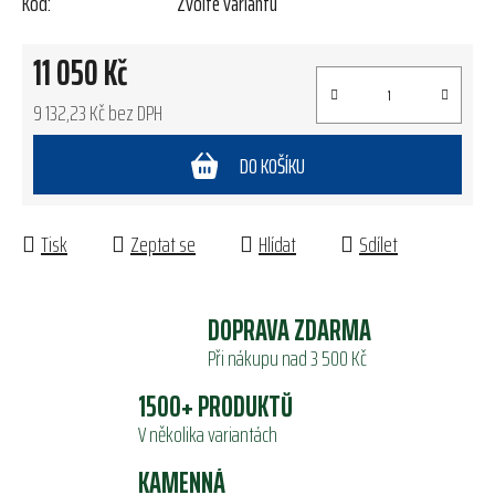
Kód:
Zvolte variantu
11 050 Kč
9 132,23 Kč bez DPH
Měrná cena:
DO KOŠÍKU
Tisk
Zeptat se
Hlídat
Sdílet
DOPRAVA ZDARMA
Při nákupu nad 3 500 Kč
1500+ PRODUKTŮ
V několika variantách
KAMENNÁ