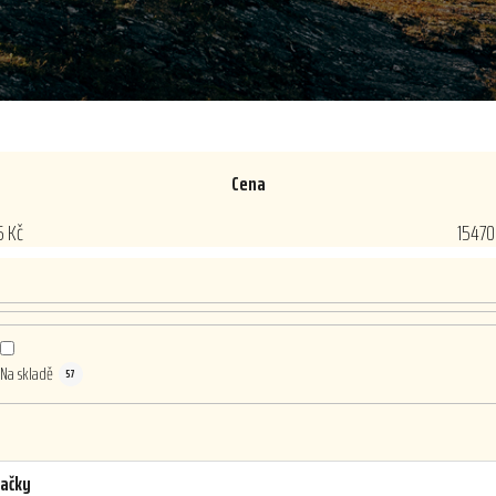
Cena
5
Kč
15470
Na skladě
57
ačky