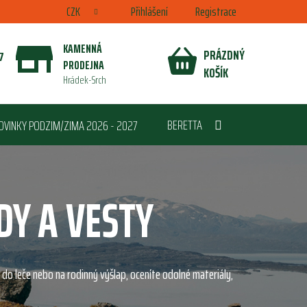
CZK
Přihlášení
Registrace
KAMENNÁ
PRÁZDNÝ
7
PRODEJNA
NÁKUPNÍ
KOŠÍK
Hrádek-Srch
KOŠÍK
BERETTA
OVINKY PODZIM/ZIMA 2026 - 2027
DY A VESTY
, do leče nebo na rodinný výšlap, oceníte odolné materiály,