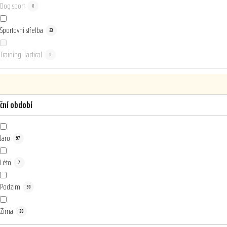
Dog sport
0
Sportovní střelba
23
Training-Tactical
0
ční období
Jaro
97
Léto
7
Podzim
90
Zima
20