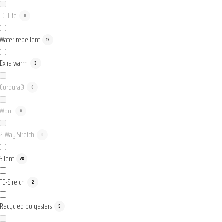
TC-Lite
0
Water repellent
19
Extra warm
3
Cordura®
0
Wool
0
2-Way Stretch
0
Silent
28
TC-Stretch
2
Recycled polyesters
5