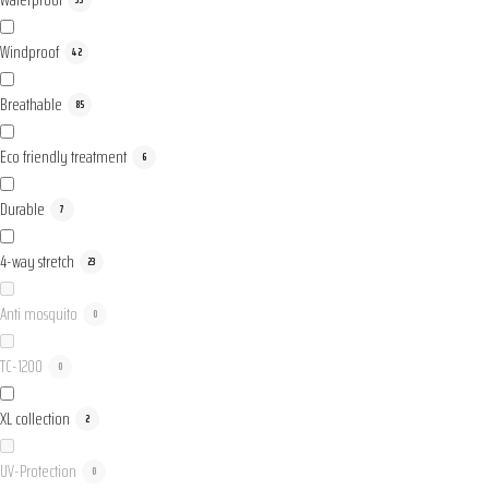
Windproof
42
Breathable
85
Eco friendly treatment
6
Durable
7
4-way stretch
23
Anti mosquito
0
TC-1200
0
XL collection
2
UV-Protection
0