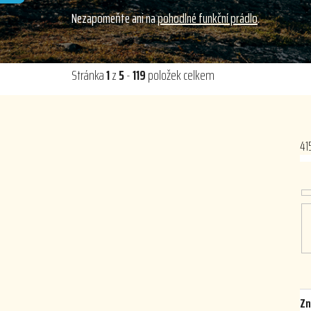
Nezapomeňte ani na
pohodlné funkční prádlo
.
Stránka
1
z
5
-
119
položek celkem
41
Zn