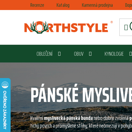
Přejít
Recenze
Katalog
Kamenná prodejna
Dop
na
obsah
OBLEČENÍ
OBUV
KYNOLOGIE
Domů
/
Oblečení
/
Pánské
/
Bundy a vesty
PÁNSKÉ MYSLIV
Kvalitní
myslivecká pánská bunda
nebo dobře zvolená
p
tichý povrch a promyšlené střihy, které neomezují v pohyb