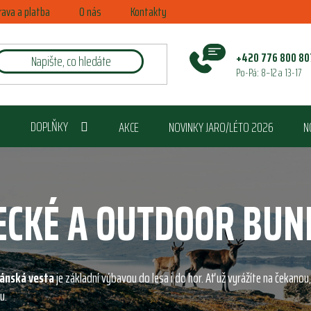
rava a platba
O nás
Kontakty
+420 776 800 80
Po-Pá: 8–12 a 13-17
DOPLŇKY
AKCE
NOVINKY JARO/LÉTO 2026
N
ECKÉ A OUTDOOR BUN
ánská vesta
je základní výbavou do lesa i do hor. Ať už vyrážíte na čekanou
u.