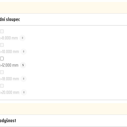
dní sloupec
>8.000 mm
0
>10.000 mm
0
>12.000 mm
5
>18.000 mm
0
>20.000 mm
0
odyšnost