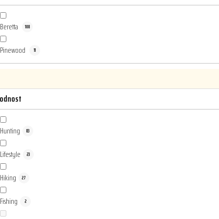
Beretta
108
Pinewood
11
odnost
Hunting
83
Lifestyle
23
Hiking
27
Fishing
2