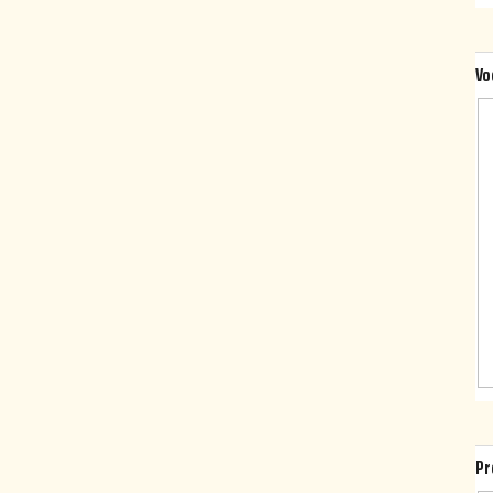
Vo
Pr