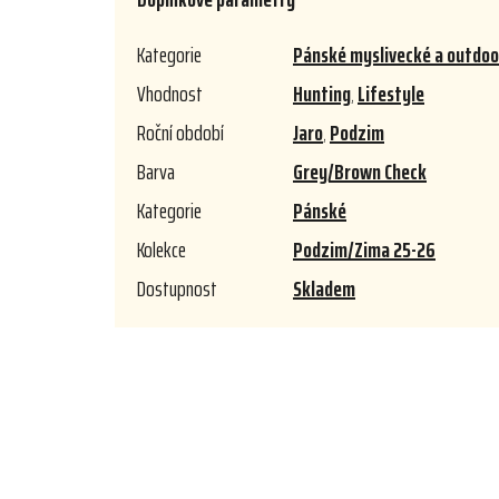
Kategorie
Pánské myslivecké a outdoor
Vhodnost
Hunting
,
Lifestyle
Roční období
Jaro
,
Podzim
Barva
Grey/Brown Check
Kategorie
Pánské
Kolekce
Podzim/Zima 25-26
Dostupnost
Skladem