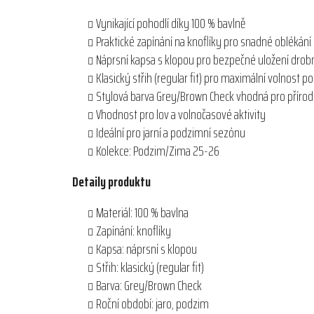
Vynikající pohodlí díky 100 % bavlně
Praktické zapínání na knoflíky pro snadné oblékání
Náprsní kapsa s klopou pro bezpečné uložení drob
Klasický střih (regular fit) pro maximální volnost 
Stylová barva Grey/Brown Check vhodná pro přírod
Vhodnost pro lov a volnočasové aktivity
Ideální pro jarní a podzimní sezónu
Kolekce: Podzim/Zima 25-26
Detaily produktu
Materiál: 100 % bavlna
Zapínání: knoflíky
Kapsa: náprsní s klopou
Střih: klasický (regular fit)
Barva: Grey/Brown Check
Roční období: jaro, podzim