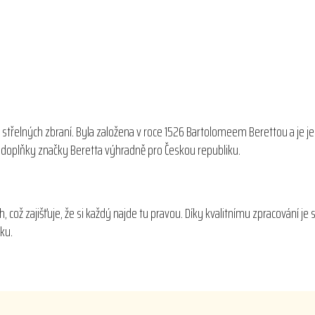
 střelných zbraní. Byla založena v roce 1526 Bartolomeem Berettou a je j
 a doplňky značky Beretta výhradně pro Českou republiku.
, což zajišťuje, že si každý najde tu pravou. Díky kvalitnímu zpracování j
íku.