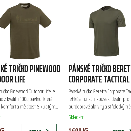
KÉ TRIČKO PINEWOOD
PÁNSKÉ TRIČKO BERE
OOR LIFE
CORPORATE TACTICAL
tričko Pinewood Outdoor Life je
Pánské tričko Beretta Corporate Tact
 z kvalitní 180g bavlny, která
lehký a funkční kousek ideální pro
je komfort a měkkost. S kulatým
outdoorové aktivity a střelecký tré
em a nápisem Pinewood na hrudi je
Vyrobeno z technického materiálu
m
Skladem
ro volný...
antibakteriálním...