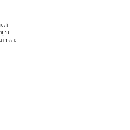
ností
pohybu
u i město