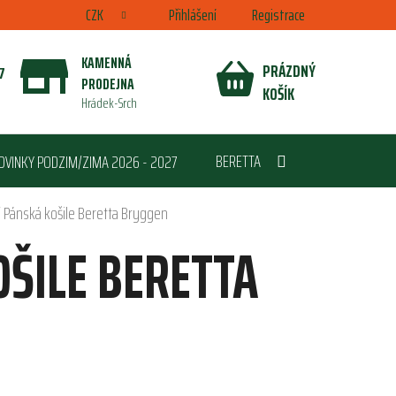
CZK
Přihlášení
Registrace
KAMENNÁ
PRÁZDNÝ
7
PRODEJNA
NÁKUPNÍ
KOŠÍK
Hrádek-Srch
KOŠÍK
BERETTA
OVINKY PODZIM/ZIMA 2026 - 2027
/
Pánská košile Beretta Bryggen
ŠILE BERETTA