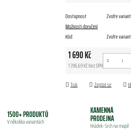
Dostupnost
Zvolte varian
Možnosti doručení
Kód:
Zvolte varian
1 690 Kč
1 396,69 Kč bez DPH
Měrná cena:
Tisk
Zeptat se
H
KAMENNÁ
1500+ PRODUKTŮ
PRODEJNA
V několika variantách
Hrádek-Srch na mapě