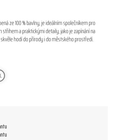
bená ze 100 % bavlny, je ideálním společníkem pro
m střihem a praktickými detaily, jako je zapínání na
e skvěle hodí do přírody i do městského prostředí.
L
antu
antu