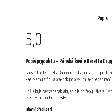
Popis
5,0
Průměrné
hodnocení
Popis produktu – Pánská košile Beretta Bry
1 hodnocení
produktu
je
Pánská košile Beretta Bryggen je skvělou volbou pro každ
5,0
klasickému střihu a praktickým prvkům, jako je zapínání 
z
5
hvězdiček.
Košile byla navržena tak, aby splnila potřeby uživatelů v
všech vašich dobrodružství.
Hlavní přednosti