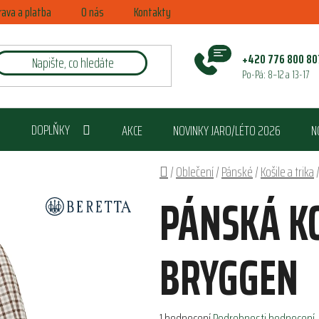
rava a platba
O nás
Kontakty
+420 776 800 80
Po-Pá: 8–12 a 13-17
DOPLŇKY
AKCE
NOVINKY JARO/LÉTO 2026
N
Domů
/
Oblečení
/
Pánské
/
Košile a trika
PÁNSKÁ KO
BRYGGEN
Průměrné
1 hodnocení
Podrobnosti hodnocení