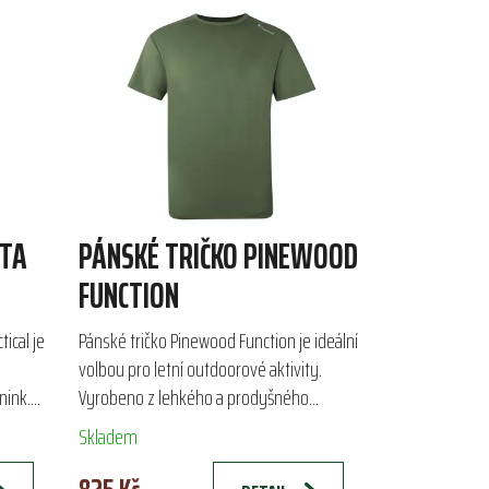
TTA
PÁNSKÉ TRIČKO PINEWOOD
FUNCTION
ical je
Pánské tričko Pinewood Function je ideální
volbou pro letní outdoorové aktivity.
nink.
Vyrobeno z lehkého a prodyšného
 s
materiálu s 4-směrným strečem, zajišťuje
Skladem
pohodlí a volnost...