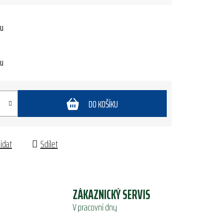
tu
tu
DO KOŠÍKU
lídat
Sdílet
ZÁKAZNICKÝ SERVIS
V pracovní dny