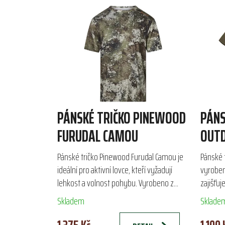
PÁNSKÉ TRIČKO PINEWOOD
PÁNS
FURUDAL CAMOU
OUTD
Pánské tričko Pinewood Furudal Camou je
Pánské 
ideální pro aktivní lovce, kteří vyžadují
vyrobeno
lehkost a volnost pohybu. Vyrobeno z
zajišťu
vysoce prodyšného materiálu, toto tričko
výstřih
Skladem
Sklade
zajišťuje komfort...
ideální p