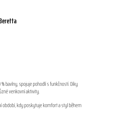
Beretta
 % bavlny, spojuje pohodlí s funkčností. Díky
ůzné venkovní aktivity.
zimní období, kdy poskytuje komfort a styl během