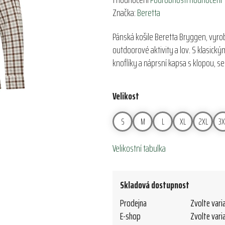
hodnocení
Značka:
Beretta
produktu
Pánská košile Beretta Bryggen, vyro
je
outdoorové aktivity a lov. S klasický
5,0
knoflíky a náprsní kapsa s klopou, s
z
5
hvězdiček.
Velikost
S
M
L
XL
2XL
3X
Velikostní tabulka
Skladová dostupnost
Prodejna
Zvolte vari
E-shop
Zvolte vari