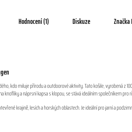
Hodnocení (1)
Diskuze
Značka
ggen
ého, kdo miluje přírodu a outdoorové aktivity. Tato košile, vyrobená z 100
na knoflíky a náprsní kapsa s klopou, se stává ideálním společníkem pro r
 otevřené krajině, lesích a horských oblastech. Je ideální pro jarní a pod