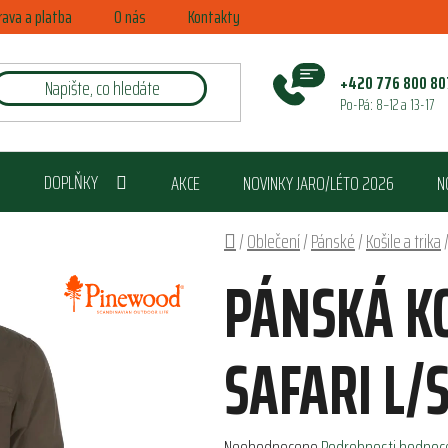
rava a platba
O nás
Kontakty
+420 776 800 80
Po-Pá: 8–12 a 13-17
DOPLŇKY
AKCE
NOVINKY JARO/LÉTO 2026
N
Domů
/
Oblečení
/
Pánské
/
Košile a trika
PÁNSKÁ K
SAFARI L/
Průměrné
Neohodnoceno
Podrobnosti hodnoc