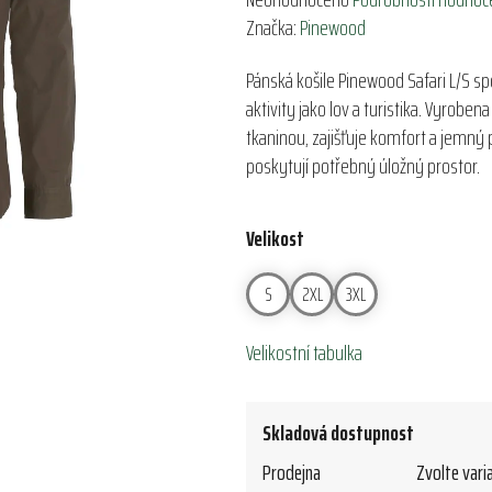
hodnocení
Značka:
Pinewood
produktu
Pánská košile Pinewood Safari L/S spoj
je
aktivity jako lov a turistika. Vyrob
0,0
tkaninou, zajišťuje komfort a jemný 
z
poskytují potřebný úložný prostor.
5
hvězdiček.
Velikost
S
2XL
3XL
Velikostní tabulka
Skladová dostupnost
Prodejna
Zvolte vari