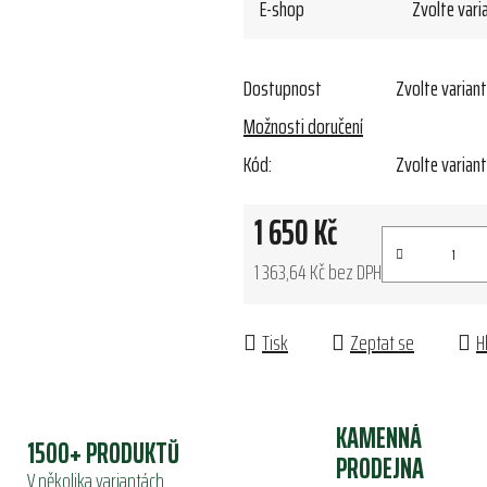
E-shop
Zvolte vari
Dostupnost
Zvolte varian
Možnosti doručení
Kód:
Zvolte varian
1 650 Kč
1 363,64 Kč bez DPH
Měrná cena:
Tisk
Zeptat se
H
KAMENNÁ
1500+ PRODUKTŮ
PRODEJNA
V několika variantách