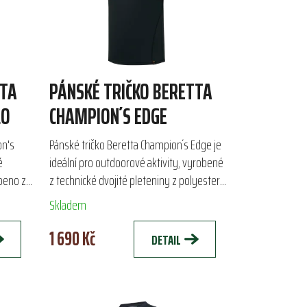
TTA
PÁNSKÉ TRIČKO BERETTA
LO
CHAMPION´S EDGE
on's
Pánské tričko Beretta Champion´s Edge je
é
ideální pro outdoorové aktivity, vyrobené
obeno z
z technické dvojité pleteniny z polyesteru
teru a
a polyamidu. Zajišťuje vysokou
Skladem
prodyšnost, rychlé...
1 690 Kč
DETAIL