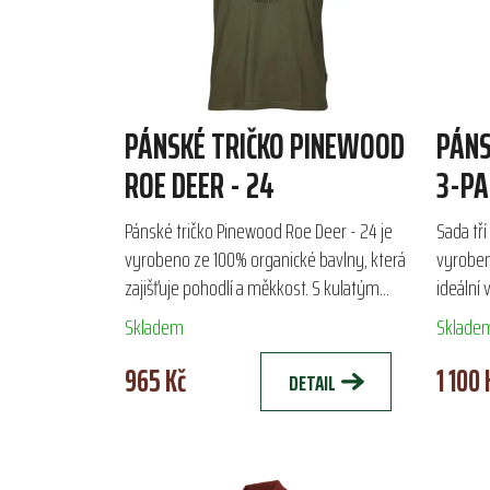
PÁNSKÉ TRIČKO PINEWOOD
PÁNS
ROE DEER - 24
3-PA
Pánské tričko Pinewood Roe Deer - 24 je
Sada tř
vyrobeno ze 100% organické bavlny, která
vyroben
zajišťuje pohodlí a měkkost. S kulatým
ideální 
výstřihem a atraktivním zvířecím motivem
aktivit
Skladem
Sklade
je ideálním...
decentn
965 Kč
1 100 
DETAIL