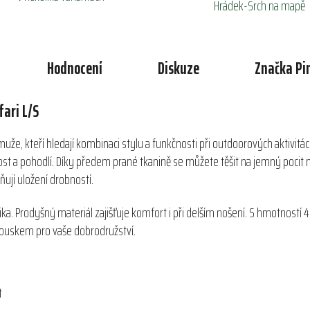
Hrádek-Srch na mapě
Hodnocení
Diskuze
Značka
Pi
ari L/S
 muže, kteří hledají kombinaci stylu a funkčnosti při outdoorových aktivi
st a pohodlí. Díky předem prané tkanině se můžete těšit na jemný pocit n
dňují uložení drobností.
turistika. Prodyšný materiál zajišťuje komfort i při delším nošení. S hmotno
 kouskem pro vaše dobrodružství.
t