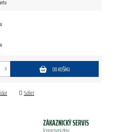
antu
tu
tu
DO KOŠÍKU
lídat
Sdílet
ZÁKAZNICKÝ SERVIS
V pracovní dny