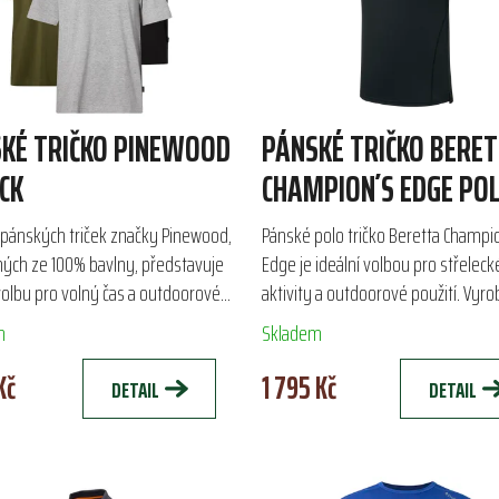
KÉ TRIČKO PINEWOOD
PÁNSKÉ TRIČKO BERE
CK
CHAMPION´S EDGE PO
í pánských triček značky Pinewood,
Pánské polo tričko Beretta Champi
ých ze 100% bavlny, představuje
Edge je ideální volbou pro střeleck
volbu pro volný čas a outdoorové
aktivity a outdoorové použití. Vyr
y. S pohodlným střihem a
technické dvojité pleteniny polyes
m
Skladem
ím logem na...
polyamidu,...
Kč
1 795 Kč
DETAIL
DETAIL