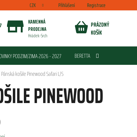
CZK
Přihlášení
Registrace
KAMENNÁ
PRÁZDNÝ
7
PRODEJNA
NÁKUPNÍ
KOŠÍK
Hrádek-Srch
KOŠÍK
BERETTA
OVINKY PODZIM/ZIMA 2026 - 2027
/
Pánská košile Pinewood Safari L/S
OŠILE PINEWOOD
S
ení