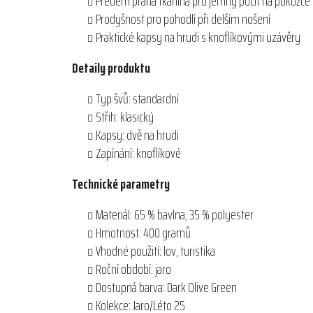
Předem praná tkanina pro jemný pocit na pokožce
Prodyšnost pro pohodlí při delším nošení
Praktické kapsy na hrudi s knoflíkovými uzávěry
Detaily produktu
Typ švů: standardní
Střih: klasický
Kapsy: dvě na hrudi
Zapínání: knoflíkové
Technické parametry
Materiál: 65 % bavlna, 35 % polyester
Hmotnost: 400 gramů
Vhodné použití: lov, turistika
Roční období: jaro
Dostupná barva: Dark Olive Green
Kolekce: Jaro/Léto 25