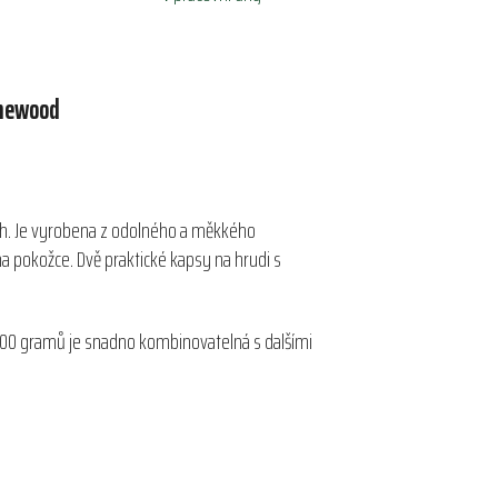
newood
tách. Je vyrobena z odolného a měkkého
a pokožce. Dvě praktické kapsy na hrudi s
stí 400 gramů je snadno kombinovatelná s dalšími