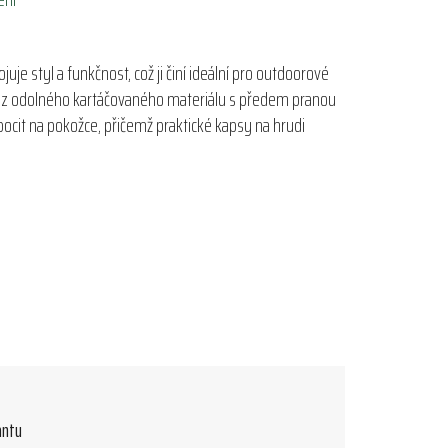
uje styl a funkčnost, což ji činí ideální pro outdoorové
ena z odolného kartáčovaného materiálu s předem pranou
pocit na pokožce, přičemž praktické kapsy na hrudi
antu