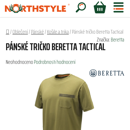
Přejít
na
Hledat
NÁKUPNÍ
obsah
KOŠÍK
Domů
/
Oblečení
/
Pánské
/
Košile a trika
/
Pánské tričko Beretta Tactical
Značka:
Beretta
PÁNSKÉ TRIČKO BERETTA TACTICAL
Průměrné
Neohodnoceno
Podrobnosti hodnocení
hodnocení
produktu
je
0,0
z
5
hvězdiček.