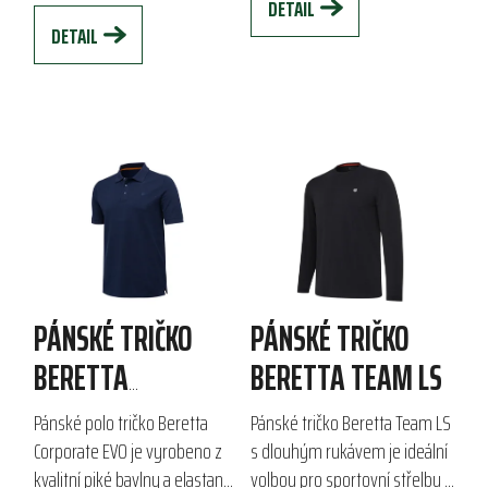
DETAIL
DETAIL
PÁNSKÉ TRIČKO
PÁNSKÉ TRIČKO
BERETTA
BERETTA TEAM LS
CORPORATE EVO
Pánské polo tričko Beretta
Pánské tričko Beretta Team LS
POLO
Corporate EVO je vyrobeno z
s dlouhým rukávem je ideální
kvalitní piké bavlny a elastanu
volbou pro sportovní střelbu a