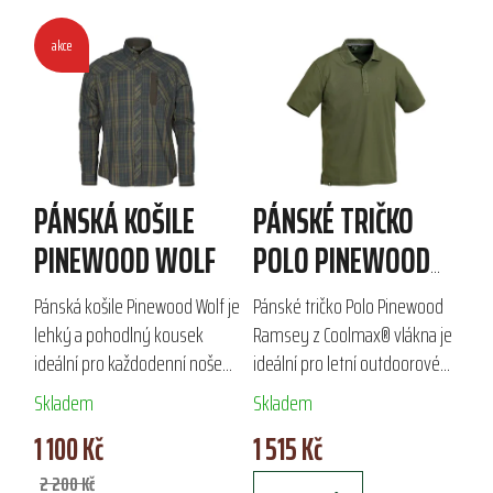
akce
PÁNSKÁ KOŠILE
PÁNSKÉ TRIČKO
PINEWOOD WOLF
POLO PINEWOOD
RAMSEY COOLMAX
Pánská košile Pinewood Wolf je
Pánské tričko Polo Pinewood
lehký a pohodlný kousek
Ramsey z Coolmax® vlákna je
ideální pro každodenní nošení
ideální pro letní outdoorové
i pracovní aktivity. Vyrobena z
aktivity. Jeho rychleschnoucí a
Skladem
Skladem
kombinace 65 % polyesteru a
vlhkost odvádějící vlastnosti
1 100 Kč
1 515 Kč
35 % bavlny, nabízí skvělou...
zajišťují komfort při lovu,...
2 200 Kč