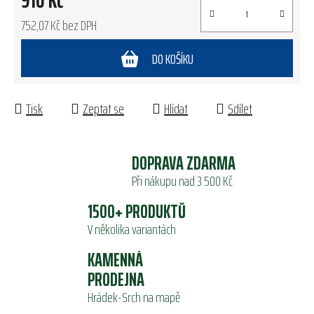
910 Kč
752,07 Kč bez DPH
Měrná cena:
DO KOŠÍKU
Tisk
Zeptat se
Hlídat
Sdílet
DOPRAVA ZDARMA
Při nákupu nad 3 500 Kč
1500+ PRODUKTŮ
V několika variantách
KAMENNÁ
PRODEJNA
Hrádek-Srch na mapě