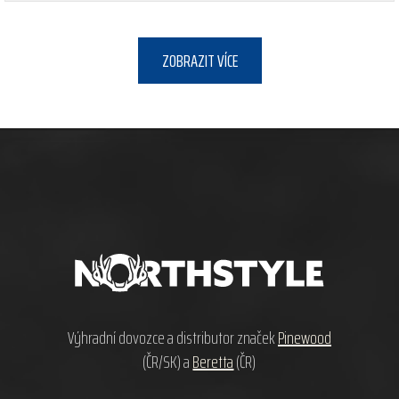
ZOBRAZIT VÍCE
Z
á
p
a
t
í
Výhradní dovozce a distributor značek
Pinewood
(ČR/SK) a
Beretta
(ČR)