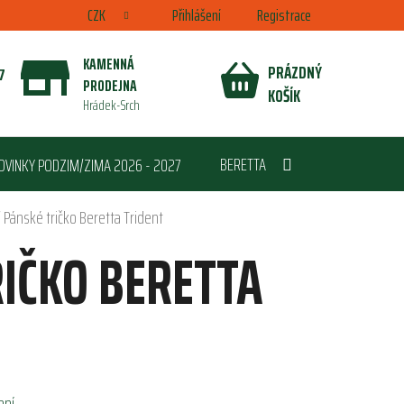
CZK
Přihlášení
Registrace
KAMENNÁ
PRÁZDNÝ
7
PRODEJNA
NÁKUPNÍ
KOŠÍK
Hrádek-Srch
KOŠÍK
BERETTA
OVINKY PODZIM/ZIMA 2026 - 2027
/
Pánské tričko Beretta Trident
IČKO BERETTA
ení