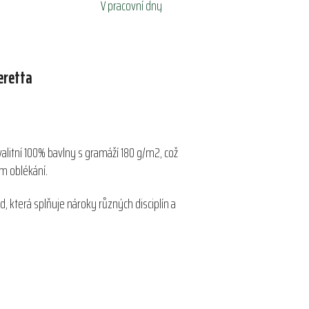
V pracovní dny
eretta
valitní 100% bavlny s gramáží 180 g/m2, což
ům oblékání.
d, která splňuje nároky různých disciplín a