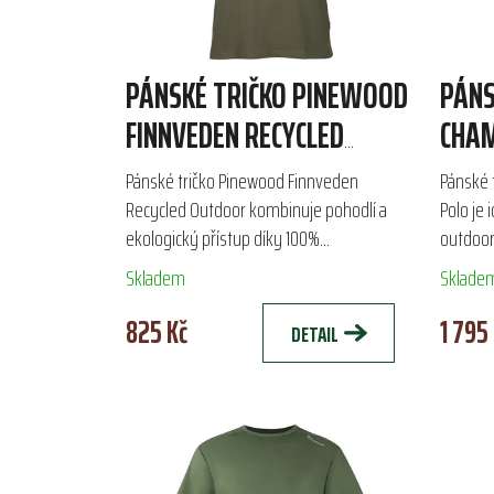
PÁNSKÉ TRIČKO PINEWOOD
PÁNS
FINNVEDEN RECYCLED
CHAM
OUTDOOR
Pánské tričko Pinewood Finnveden
Pánské 
Recycled Outdoor kombinuje pohodlí a
Polo je 
ekologický přístup díky 100%
outdoor
recyklovanému materiálu, skládajícímu se
technick
Skladem
Sklade
z bavlny a polyesteru. S véčkovým...
polyamid
825 Kč
1 795
DETAIL