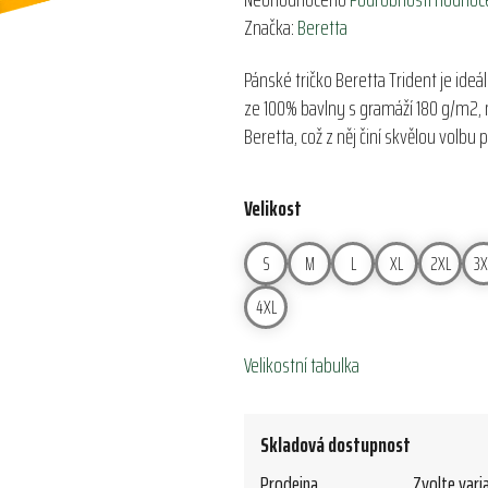
hodnocení
Značka:
Beretta
produktu
Pánské tričko Beretta Trident je ideá
je
ze 100% bavlny s gramáží 180 g/m2, na
0,0
Beretta, což z něj činí skvělou volbu p
z
5
hvězdiček.
Velikost
S
M
L
XL
2XL
3X
4XL
Velikostní tabulka
Skladová dostupnost
Prodejna
Zvolte vari