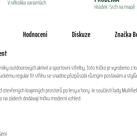
V několika variantách
Hrádek-Srch na mapě
Hodnocení
Diskuze
Značka
B
ent
níky outdoorových aktivit a sportovní střelby. Toto tričko je vyrobeno z k
asickému regular fit střihu se snadno přizpůsobí různým postavám a styl
d otevřených krajinných prostorů po lesy a hory. Je součástí řady Multifiel
go na zádech dodávají tričku moderní vzhled.
šení