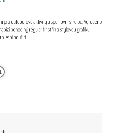
lní pro outdoorové aktivity a sportovní střelbu. Vyrobeno
bízí pohodlný regular fit střih a stylovou grafiku
ro letní použití.
L
antu