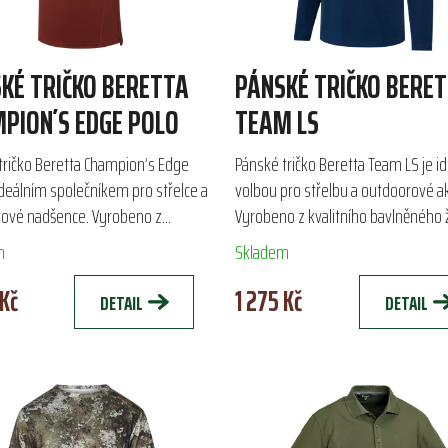
KÉ TRIČKO BERETTA
PÁNSKÉ TRIČKO BERE
PION´S EDGE POLO
TEAM LS
tričko Beretta Champion’s Edge
Pánské tričko Beretta Team LS je id
ideálním společníkem pro střelce a
volbou pro střelbu a outdoorové ak
ové nadšence. Vyrobeno z
Vyrobeno z kvalitního bavlněného 
é dvojité pleteniny polyesteru a
o gramáži 180 g, zajišťuje pohodlný
m
Skladem
u, zajišťuje...
fit a...
 Kč
1 275 Kč
DETAIL
DETAIL