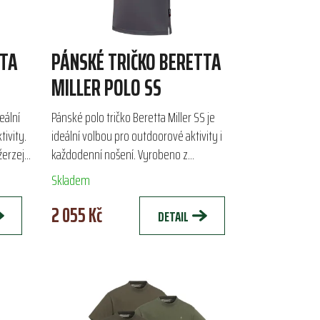
TTA
PÁNSKÉ TRIČKO BERETTA
MILLER POLO SS
eální
Pánské polo tričko Beretta Miller SS je
tivity.
ideální volbou pro outdoorové aktivity i
žerzeje
každodenní nošení. Vyrobeno z
 regular
prodyšného materiálu Polartec® Delta™,
Skladem
zajišťuje komfort,...
2 055 Kč
DETAIL