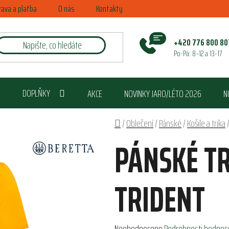
rava a platba
O nás
Kontakty
+420 776 800 80
Po-Pá: 8–12 a 13-17
DOPLŇKY
AKCE
NOVINKY JARO/LÉTO 2026
N
Domů
/
Oblečení
/
Pánské
/
Košile a trika
PÁNSKÉ TR
TRIDENT
Průměrné
Neohodnoceno
Podrobnosti hodnoc