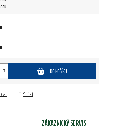
antu
tu
tu
DO KOŠÍKU
lídat
Sdílet
ZÁKAZNICKÝ SERVIS