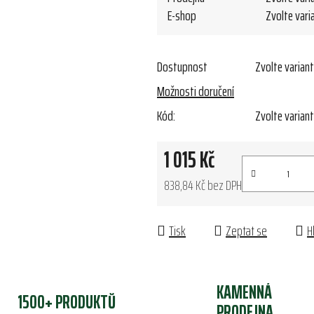
E-shop
Zvolte vari
Dostupnost
Zvolte varian
Možnosti doručení
Kód:
Zvolte varian
1 015 Kč
838,84 Kč bez DPH
Měrná cena:
Tisk
Zeptat se
H
KAMENNÁ
1500+ PRODUKTŮ
PRODEJNA