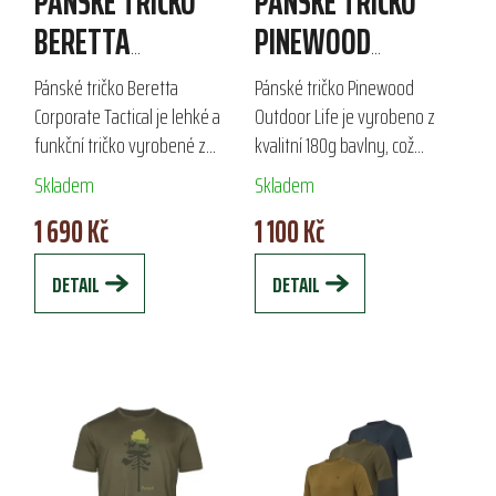
PÁNSKÉ TRIČKO
PÁNSKÉ TRIČKO
BERETTA
PINEWOOD
CORPORATE
OUTDOOR LIFE
Pánské tričko Beretta
Pánské tričko Pinewood
TACTICAL
Corporate Tactical je lehké a
Outdoor Life je vyrobeno z
funkční tričko vyrobené z
kvalitní 180g bavlny, což
vysoce prodyšného
zajišťuje pohodlí při
Skladem
Skladem
antibakteriálního
každodenním nošení i
1 690 Kč
1 100 Kč
polypropylenu. Díky
outdoorových aktivitách. S
síťovaným panelům v podpaží
výrazným nápisem na hrudi
DETAIL
DETAIL
zajišťuje...
a...