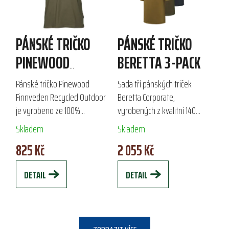
PÁNSKÉ TRIČKO
PÁNSKÉ TRIČKO
PINEWOOD
BERETTA 3-PACK
FINNVEDEN
Pánské tričko Pinewood
Sada tří pánských triček
RECYCLED
Finnveden Recycled Outdoor
Beretta Corporate,
je vyrobeno ze 100%
vyrobených z kvalitní 140
OUTDOOR
recyklovaného materiálu
g/m2 bavlny, je ideální pro
Skladem
Skladem
kombinujícího bavlnu a
outdoorové aktivity i
825 Kč
2 055 Kč
polyester. Díky ekologickým
každodenní nošení. Trička s
výrobním postupům šetří
logem Beretta na hrudi a...
DETAIL
DETAIL
vodu a...