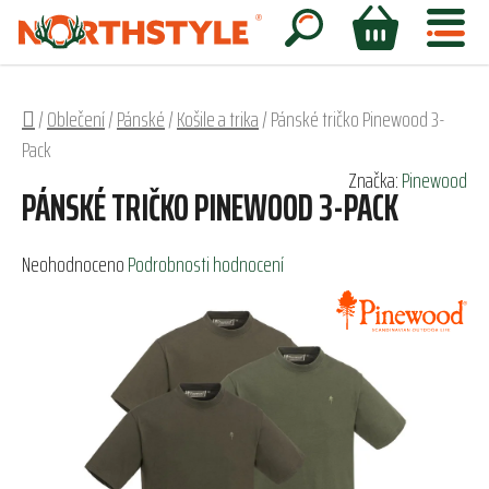
Přejít
na
Hledat
NÁKUPNÍ
obsah
KOŠÍK
Domů
/
Oblečení
/
Pánské
/
Košile a trika
/
Pánské tričko Pinewood 3-
Pack
Značka:
Pinewood
PÁNSKÉ TRIČKO PINEWOOD 3-PACK
Průměrné
Neohodnoceno
Podrobnosti hodnocení
hodnocení
produktu
je
0,0
z
5
hvězdiček.