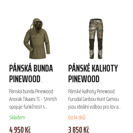
PÁNSKÁ BUNDA
PÁNSKÉ KALHOTY
PINEWOOD
PINEWOOD
ANORAK TIKAANI
FURUDAL CARIBOU
Pánská bunda Pinewood
Pánské kalhoty Pinewood
TC - STRETCH
HUNT CAMOU
Anorak Tikaani TC - Stretch
Furudal Caribou Hunt Camou
spojuje funkčnost s
jsou ideální volbou pro lov a
elegantním designem, ideální
outdoorové aktivity. Vyznačují
Skladem
Do 14 dnů
pro outdoorové aktivity. Je
se tichým, prodyšným a
4 950 Kč
3 850 Kč
vyrobena z odolného
strečovým materiálem s