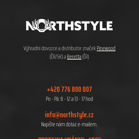
á
p
a
t
í
Výhradní dovozce a distributor značek
Pinewood
(ČR/SK) a
Beretta
(ČR)
+420 776 800 807
Po - Pá: 8 - 12 a 13 - 17 hod
info@northstyle.cz
Napište nám dotaz e-mailem.