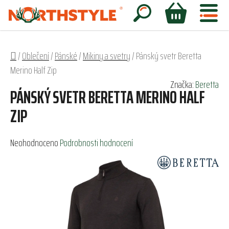
Přejít
na
Hledat
NÁKUPNÍ
obsah
KOŠÍK
Domů
/
Oblečení
/
Pánské
/
Mikiny a svetry
/
Pánský svetr Beretta
Merino Half Zip
Značka:
Beretta
PÁNSKÝ SVETR BERETTA MERINO HALF
ZIP
Průměrné
Neohodnoceno
Podrobnosti hodnocení
hodnocení
produktu
je
0,0
z
5