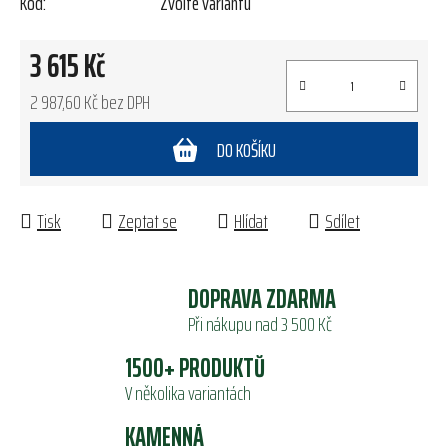
Kód:
Zvolte variantu
3 615 Kč
2 987,60 Kč bez DPH
Měrná cena:
DO KOŠÍKU
Tisk
Zeptat se
Hlídat
Sdílet
DOPRAVA ZDARMA
Při nákupu nad 3 500 Kč
1500+ PRODUKTŮ
V několika variantách
KAMENNÁ