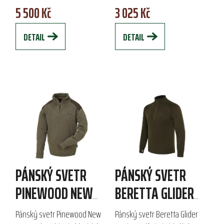
5 500 Kč
3 025 Kč
polyamidu a 21 % lnu,
poskytuje teplo a pohodlí.
poskytuje skvělou...
Funkční...
DETAIL
DETAIL
PÁNSKÝ SVETR
PÁNSKÝ SVETR
PINEWOOD NEW
BERETTA GLIDER
STORMY
MERINO HALF ZIP
Pánský svetr Pinewood New
Pánský svetr Beretta Glider