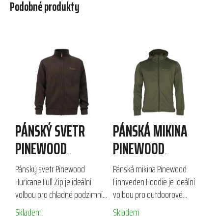
Podobné produkty
PÁNSKÝ SVETR
PÁNSKÁ MIKINA
PINEWOOD
PINEWOOD
HURICANE FULL ZIP
FINNVEDEN HOODIE
Pánský svetr Pinewood
Pánská mikina Pinewood
Huricane Full Zip je ideální
Finnveden Hoodie je ideální
volbou pro chladné podzimní
volbou pro outdoorové
a zimní dny. Vyroben z kvalitní
aktivity, jako je lov a turistika.
Skladem
Skladem
směsi 50 % vlny, 30 %
Vyrobena z kvalitního fleecu,