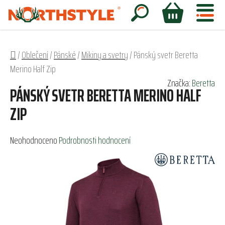
Přejít
na
Hledat
NÁKUPNÍ
obsah
KOŠÍK
Domů
/
Oblečení
/
Pánské
/
Mikiny a svetry
/
Pánský svetr Beretta
Merino Half Zip
Značka:
Beretta
PÁNSKÝ SVETR BERETTA MERINO HALF
ZIP
Průměrné
Neohodnoceno
Podrobnosti hodnocení
hodnocení
produktu
je
0,0
z
5