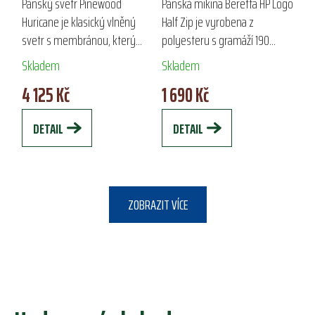
HURICANE
HALF ZIP
Pánský svetr Pinewood
Pánská mikina Beretta HP Logo
Huricane je klasický vlněný
Half Zip je vyrobena z
svetr s membránou, který
polyesteru s gramáží 190
kombinuje voděodolnost a
g/m², což zajišťuje vynikající
Skladem
Skladem
větruodolnost. Ideální pro
tepelný komfort. Díky
4 125 Kč
1 690 Kč
chladné podzimní dny, nabízí
polovičnímu zipu a elastickým
zesílené části pro...
detailům je...
DETAIL
DETAIL
ZOBRAZIT VÍCE