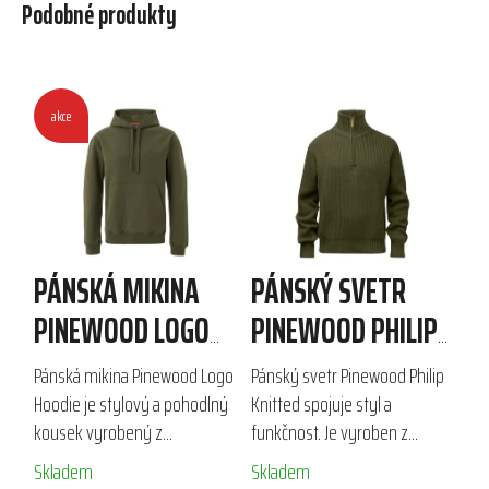
Podobné produkty
akce
PÁNSKÁ MIKINA
PÁNSKÝ SVETR
PINEWOOD LOGO
PINEWOOD PHILIP
HOODIE
KNITTED
Pánská mikina Pinewood Logo
Pánský svetr Pinewood Philip
Hoodie je stylový a pohodlný
Knitted spojuje styl a
kousek vyrobený z
funkčnost. Je vyroben z
recyklovaných materiálů,
kombinace 50 % bavlny a 50
Skladem
Skladem
ideální pro volný čas i
% akrylu, má poloviční zip a