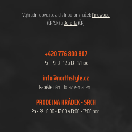
í
Výhradní dovozce a distributor značek
Pinewood
(ČR/SK) a
Beretta
(ČR)
+420 776 800 807
Po - Pá: 8 - 12 a 13 - 17 hod
info@northstyle.cz
Napište nám dotaz e-mailem.
PRODEJNA HRÁDEK - SRCH
Po - Pá: 8:00 - 12:00 a 13:00 - 17:00 hod.