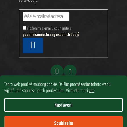
Vložením e-mailu souhlasíte s
podmínkami ochrany osobních údajů
PŘIHLÁSIT
SE
Tento web používá soubory cookie. Dalším procházením tohoto webu
vyjadřujete souhlas s jejich používáním.. Více informací
zde
.
Nastavení
Vytvořil Shoptet
&
PekneWeby
Copyright 2026
North Style s.r.o.
. Všechna práva
Souhlasím
vyhrazena.