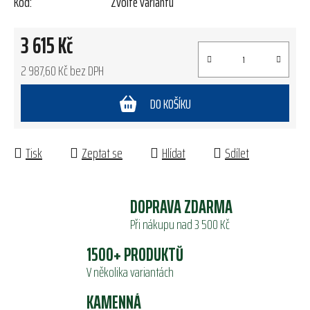
Kód:
Zvolte variantu
3 615 Kč
2 987,60 Kč bez DPH
Měrná cena:
DO KOŠÍKU
Tisk
Zeptat se
Hlídat
Sdílet
DOPRAVA ZDARMA
Při nákupu nad 3 500 Kč
1500+ PRODUKTŮ
V několika variantách
KAMENNÁ