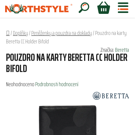
Přejít
na
Hledat
NÁKUPNÍ
obsah
KOŠÍK
Domů
/
Doplňky
/
Peněženky a pouzdra na doklady
/
Pouzdro na karty
Beretta CC Holder Bifold
Značka:
Beretta
POUZDRO NA KARTY BERETTA CC HOLDER
BIFOLD
Průměrné
Neohodnoceno
Podrobnosti hodnocení
hodnocení
produktu
je
0,0
z
5