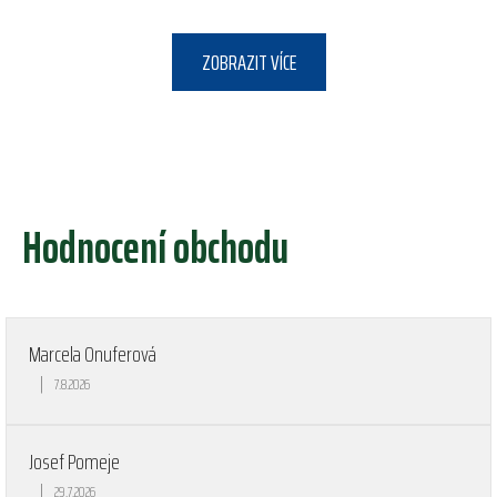
ZOBRAZIT VÍCE
Hodnocení obchodu
Marcela Onuferová
|
7.8.2026
Hodnocení obchodu je 5 z 5 hvězdiček.
Josef Pomeje
|
29.7.2026