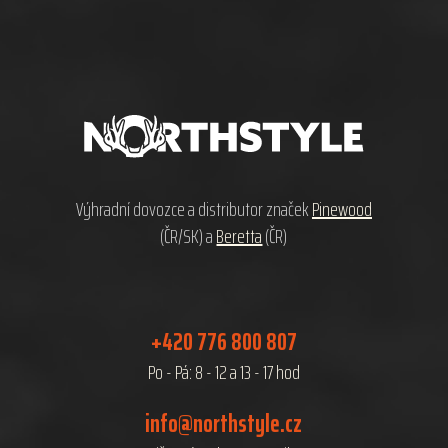
Z
á
p
a
t
í
Výhradní dovozce a distributor značek
Pinewood
(ČR/SK) a
Beretta
(ČR)
+420 776 800 807
Po - Pá: 8 - 12 a 13 - 17 hod
info@northstyle.cz