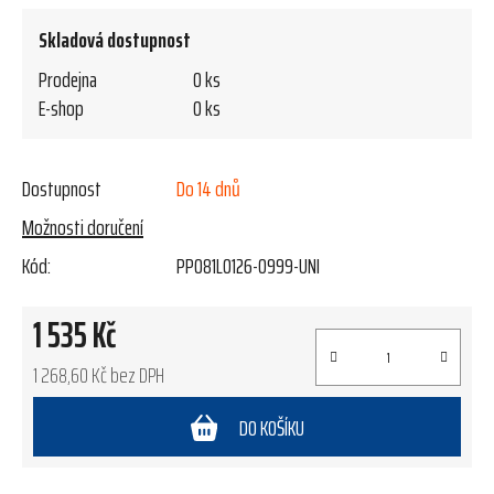
Skladová dostupnost
Prodejna
0 ks
E-shop
0 ks
Dostupnost
Do 14 dnů
Možnosti doručení
Kód:
PP081L0126-0999-UNI
1 535 Kč
1 268,60 Kč bez DPH
Měrná cena:
DO KOŠÍKU