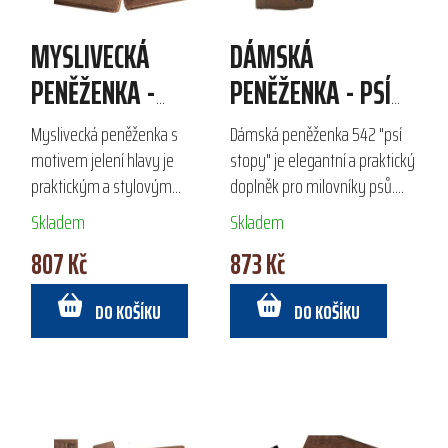
MYSLIVECKÁ
DÁMSKÁ
PENĚŽENKA -
PENĚŽENKA - PSÍ
JELENÍ HLAVA
STOPY
Myslivecká peněženka s
Dámská peněženka 542 "psí
motivem jelení hlavy je
stopy" je elegantní a praktický
praktickým a stylovým
doplněk pro milovníky psů.
doplňkem, vyrobeným z
Vyrobena z kvalitní broušené
Skladem
Skladem
kvalitní broušené hovězí kůže.
hovězí kůže, nabízí dostatek
807 Kč
873 Kč
Nabízí dostatek prostoru pro
prostoru s velkou přihrádkou
bankovky, karty a doklady,...
na...
DO KOŠÍKU
DO KOŠÍKU