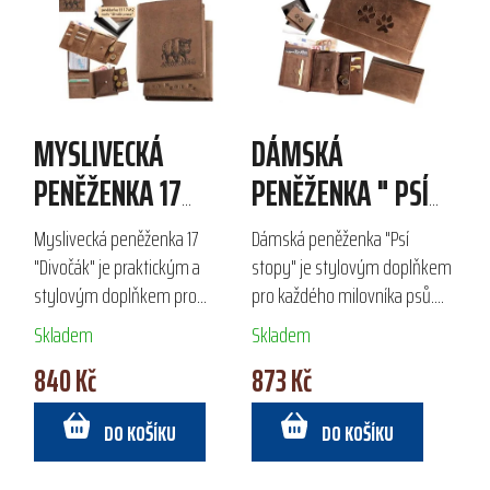
MYSLIVECKÁ
DÁMSKÁ
PENĚŽENKA 17
PENĚŽENKA " PSÍ
"DIVOČÁK"
STOPY"
Myslivecká peněženka 17
Dámská peněženka "Psí
"Divočák" je praktickým a
stopy" je stylovým doplňkem
stylovým doplňkem pro
pro každého milovníka psů.
každého myslivce. Vyrobena z
Vyrobena z kvalitní broušené
Skladem
Skladem
kvalitní broušené hovězí kůže,
hovězí kůže, nabízí dostatek
840 Kč
873 Kč
nabízí 2 prostorné přihrádky
prostoru s velkou přihrádkou
na bankovky, 12...
na bankovky,...
DO KOŠÍKU
DO KOŠÍKU