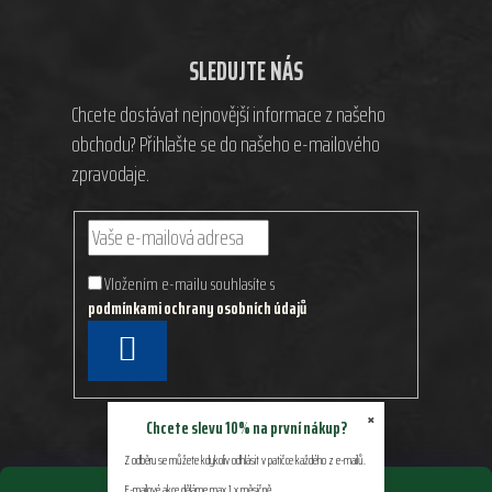
SLEDUJTE NÁS
Chcete dostávat nejnovější informace z našeho
obchodu? Přihlašte se do našeho e-mailového
zpravodaje.
Vložením e-mailu souhlasíte s
podmínkami ochrany osobních údajů
PŘIHLÁSIT
SE
×
Chcete slevu 10% na první nákup?
Z odběru se můžete kdykoliv odhlásit v patičce každého z e-mailů.
E-mailové akce děláme max 1 x měsíčně