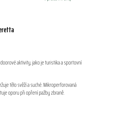
eretta
oorové aktivity, jako je turistika a sportovní
ržuje tělo svěží a suché. Mikroperforovaná
uje oporu při opření pažby zbraně.