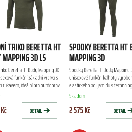
NÍ TRIKO BERETTA HT
SPODKY BERETTA HT 
 MAPPING 3D LS
MAPPING 3D
triko Beretta HT Body Mapping 3D
Spodky Beretta HT Body Mapping 3
isexová funkční základní vrstva s
unisexové funkční kalhoty vyrobe
 rukávem, ideální pro outdoorové
elastického polyamidu s technologi
 jako lov a turistika. Díky technologii
Body Mapping 3D. Tyto kalhoty zajiš
m
Skladem
.
vysokou pružnost,...
 Kč
2 575 Kč
DETAIL
DETAIL