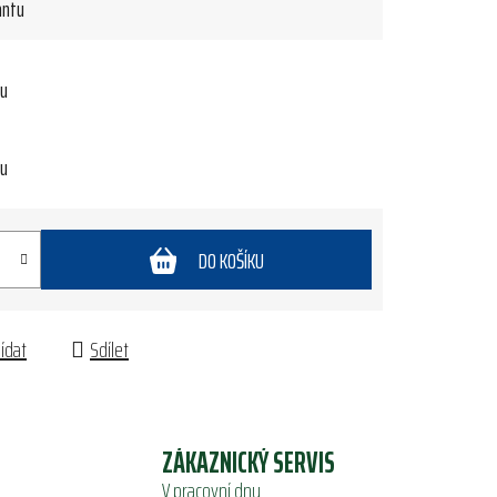
antu
tu
tu
DO KOŠÍKU
lídat
Sdílet
ZÁKAZNICKÝ SERVIS
V pracovní dny