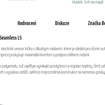
Hrádek-Srch na mapě
Hodnocení
Diskuze
Značka
B
 Seamless LS
elastické unisex tričko s dlouhým rukávem, které je ideální pro různé outd
kompresí poskytuje maximální komfort a podporu během nošení.
lyamidu, což zajišťuje vynikající prodyšnost a regulaci teploty, čímž ud
h s vysokou zátěží, zatímco trojrozměrná konstrukce na ramenou poskyt