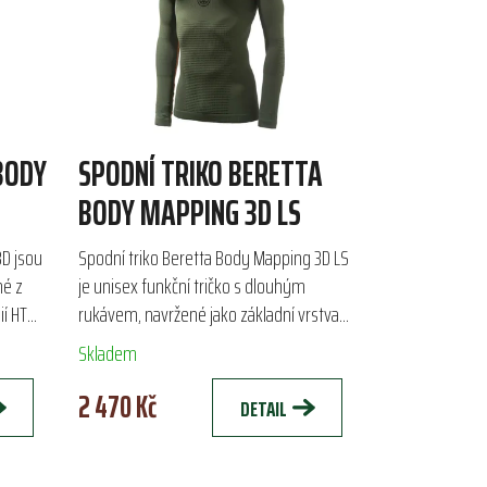
BODY
SPODNÍ TRIKO BERETTA
BODY MAPPING 3D LS
D jsou
Spodní triko Beretta Body Mapping 3D LS
né z
je unisex funkční tričko s dlouhým
í HT
rukávem, navržené jako základní vrstva
ťují
pro outdoorové aktivity, lov a sportovní
Skladem
střelbu. Kombinace...
2 470 Kč
DETAIL