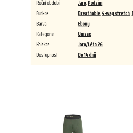
Roční období
Jaro
,
Podzim
Funkce
Breathable
,
4-way stretch
,
Barva
Ebony
Kategorie
Unisex
Kolekce
Jaro/Léto 26
Dostupnost
Do 14 dnů