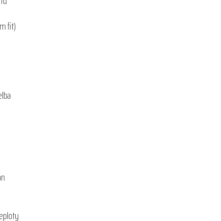
otu
m fit)
elba
an
teploty