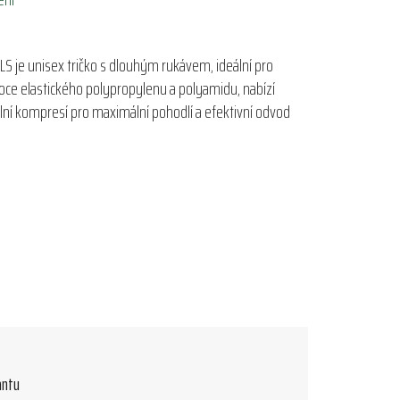
LS je unisex tričko s dlouhým rukávem, ideální pro
oce elastického polypropylenu a polyamidu, nabízí
ilní kompresí pro maximální pohodlí a efektivní odvod
antu