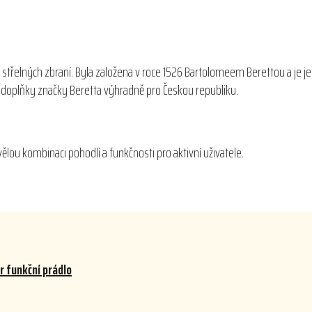
 střelných zbraní. Byla založena v roce 1526 Bartolomeem Berettou a je j
 a doplňky značky Beretta výhradně pro Českou republiku.
vělou kombinaci pohodlí a funkčnosti pro aktivní uživatele.
r funkční prádlo