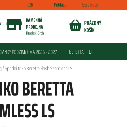
CZK
Přihlášení
Registrace
KAMENNÁ
PRÁZDNÝ
7
PRODEJNA
NÁKUPNÍ
KOŠÍK
Hrádek-Srch
KOŠÍK
BERETTA
OVINKY PODZIM/ZIMA 2026 - 2027
o
/
Spodní triko Beretta Flash Seamless LS
IKO BERETTA
MLESS LS
ení