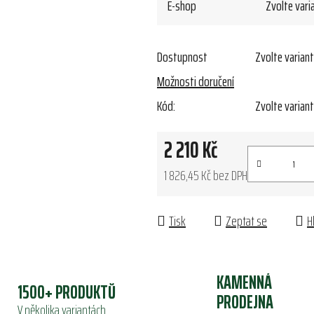
E-shop
Zvolte vari
Dostupnost
Zvolte varian
Možnosti doručení
Kód:
Zvolte varian
2 210 Kč
1 826,45 Kč bez DPH
Měrná cena:
Tisk
Zeptat se
H
KAMENNÁ
1500+ PRODUKTŮ
PRODEJNA
V několika variantách