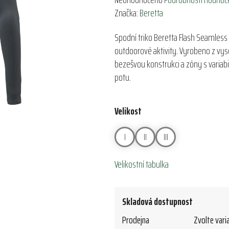
hodnocení
Značka:
Beretta
produktu
Spodní triko Beretta Flash Seamless 
je
outdoorové aktivity. Vyrobeno z vys
0,0
bezešvou konstrukci a zóny s variab
z
potu.
5
hvězdiček.
Velikost
I
II
III
Velikostní tabulka
Skladová dostupnost
Prodejna
Zvolte vari