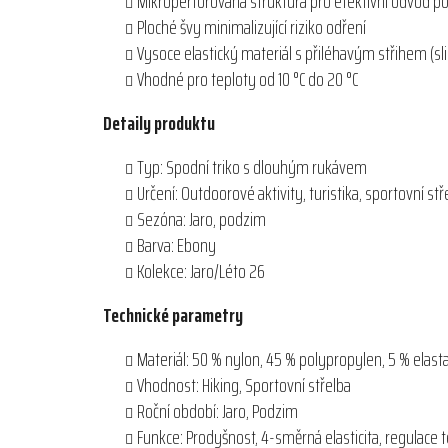
Mikroperforovaná struktura pro efektivní odvod p
Ploché švy minimalizující riziko odření
Vysoce elastický materiál s přiléhavým střihem (sli
Vhodné pro teploty od 10 °C do 20 °C
Detaily produktu
Typ: Spodní triko s dlouhým rukávem
Určení: Outdoorové aktivity, turistika, sportovní stř
Sezóna: Jaro, podzim
Barva: Ebony
Kolekce: Jaro/Léto 26
Technické parametry
Materiál: 50 % nylon, 45 % polypropylen, 5 % elast
Vhodnost: Hiking, Sportovní střelba
Roční období: Jaro, Podzim
Funkce: Prodyšnost, 4-směrná elasticita, regulace 