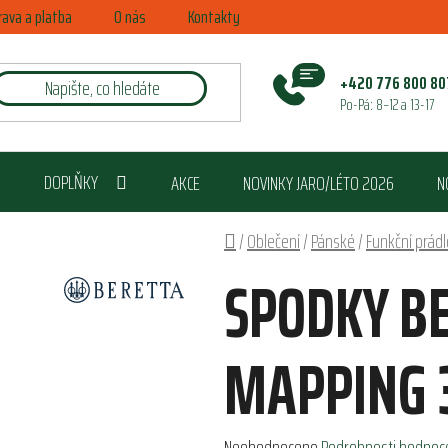
rava a platba
O nás
Kontakty
+420 776 800 80
Po-Pá: 8–12 a 13-17
DOPLŇKY
AKCE
NOVINKY JARO/LÉTO 2026
N
Domů
/
Oblečení
/
Pánské
/
Funkční prádl
SPODKY B
MAPPING 
Průměrné
Neohodnoceno
Podrobnosti hodnoc