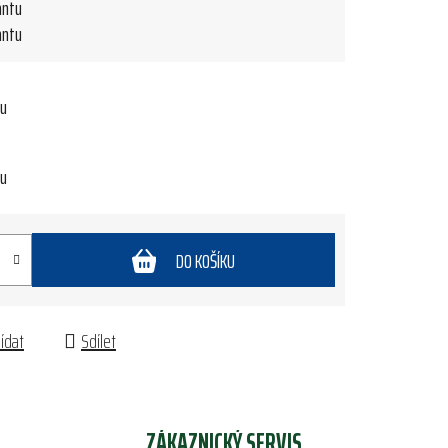
antu
antu
tu
tu
DO KOŠÍKU
lídat
Sdílet
ZÁKAZNICKÝ SERVIS