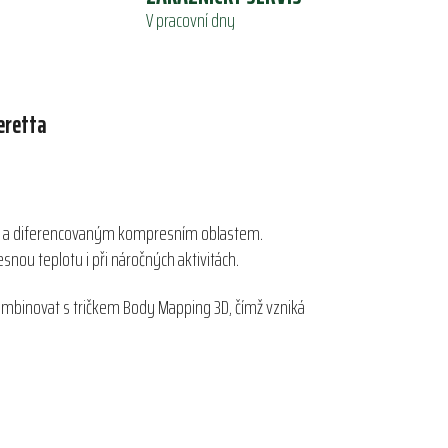
V pracovní dny
eretta
itě a diferencovaným kompresním oblastem.
esnou teplotu i při náročných aktivitách.
e kombinovat s tričkem Body Mapping 3D, čímž vzniká