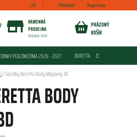
CZK
Přihlášení
Registrace
KAMENNÁ
PRÁZDNÝ
7
PRODEJNA
NÁKUPNÍ
KOŠÍK
Hrádek-Srch
KOŠÍK
BERETTA
OVINKY PODZIM/ZIMA 2026 - 2027
o
/
Spodky Beretta Body Mapping 3D
ERETTA BODY
3D
ení