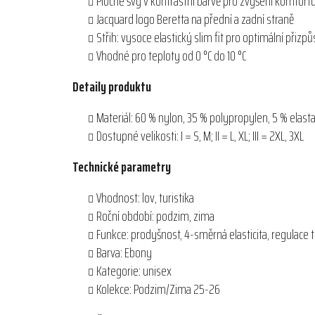
Ploché švy v kontrastní barvě pro zvýšení komfort
Jacquard logo Beretta na přední a zadní straně
Střih: vysoce elastický slim fit pro optimální přizp
Vhodné pro teploty od 0 °C do 10 °C
Detaily produktu
Materiál: 60 % nylon, 35 % polypropylen, 5 % elast
Dostupné velikosti: I = S, M; II = L, XL; III = 2XL, 3XL
Technické parametry
Vhodnost: lov, turistika
Roční období: podzim, zima
Funkce: prodyšnost, 4-směrná elasticita, regulace 
Barva: Ebony
Kategorie: unisex
Kolekce: Podzim/Zima 25-26