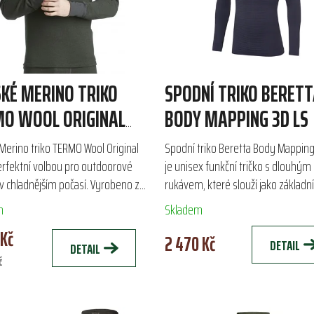
KÉ MERINO TRIKO
SPODNÍ TRIKO BERET
O WOOL ORIGINAL
BODY MAPPING 3D LS
Merino triko TERMO Wool Original
Spodní triko Beretta Body Mapping
perfektní volbou pro outdoorové
je unisex funkční tričko s dlouhým
 v chladnějším počasí. Vyrobeno z
rukávem, které slouží jako základní
ce 33 % Merino vlny a 67 %
pro maximální komfort při outdoo
m
Skladem
ylenu,...
aktivitách. Je...
 Kč
2 470 Kč
DETAIL
DETAIL
č