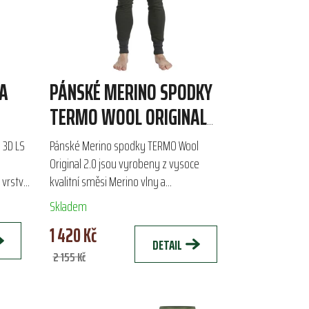
TA
PÁNSKÉ MERINO SPODKY
TERMO WOOL ORIGINAL
2.0
 3D LS
Pánské Merino spodky TERMO Wool
Original 2.0 jsou vyrobeny z vysoce
 vrstva
kvalitní směsi Merino vlny a
rových
polypropylenu, která zajišťuje prodyšnost
Skladem
a pohodlí. Ideální pro chladné počasí,...
1 420 Kč
DETAIL
2 155 Kč