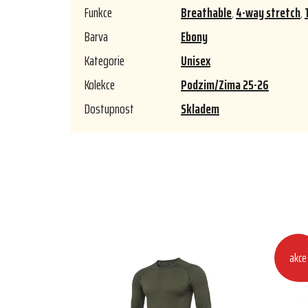
Funkce
Breathable
,
4-way stretch
,
Barva
Ebony
Kategorie
Unisex
Kolekce
Podzim/Zima 25-26
Dostupnost
Skladem
akce