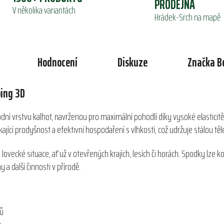
PRODEJNA
V několika variantách
Hrádek-Srch na mapě
Hodnocení
Diskuze
Značka
B
ing 3D
dní vrstvu kalhot, navrženou pro maximální pohodlí díky vysoké elastic
ající prodyšnost a efektivní hospodaření s vlhkostí, což udržuje stálou těl
a lovecké situace, ať už v otevřených krajích, lesích či horách. Spodky lz
 a další činnosti v přírodě.
lů