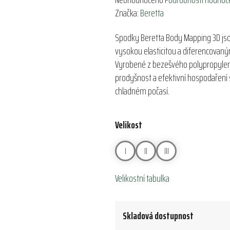
hodnocení
Značka:
Beretta
produktu
Spodky Beretta Body Mapping 3D jsou
je
vysokou elasticitou a diferencovan
0,0
Vyrobené z bezešvého polypropylenu 
z
prodyšnost a efektivní hospodaření s 
5
chladném počasí.
hvězdiček.
Velikost
I
II
III
Velikostní tabulka
Skladová dostupnost