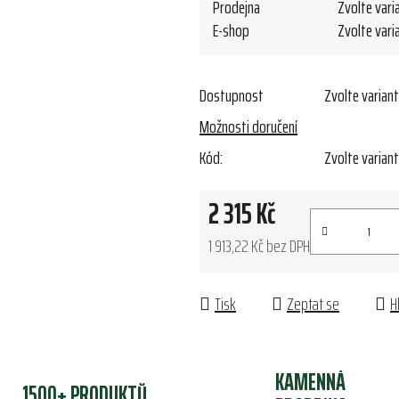
Prodejna
Zvolte vari
E-shop
Zvolte vari
Dostupnost
Zvolte varian
Možnosti doručení
Kód:
Zvolte varian
2 315 Kč
1 913,22 Kč bez DPH
Měrná cena:
Tisk
Zeptat se
H
KAMENNÁ
1500+ PRODUKTŮ