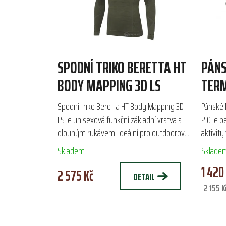
SPODNÍ TRIKO BERETTA HT
PÁNS
BODY MAPPING 3D LS
TERM
2.0
Spodní triko Beretta HT Body Mapping 3D
Pánské 
LS je unisexová funkční základní vrstva s
2.0 je 
dlouhým rukávem, ideální pro outdoorové
aktivity
aktivity jako lov a turistika. Díky technologii
kombina
Skladem
Sklade
Sensil®...
polyprop
1 420
2 575 Kč
DETAIL
2 155 K