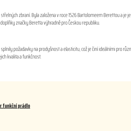
 střelných zbraní. Byla založena v roce 1526 Bartolomeem Berettou a je j
 a doplňky značky Beretta výhradně pro Českou republiku.
lnily požadavky na prodyšnost a elasticitu, což je činí ideálními pro různ
ich kvalita a funkčnost.
r funkční prádlo