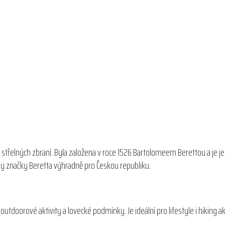
 střelných zbraní. Byla založena v roce 1526 Bartolomeem Berettou a je j
ňky značky Beretta výhradně pro Českou republiku.
outdoorové aktivity a lovecké podmínky. Je ideální pro lifestyle i hiking akt