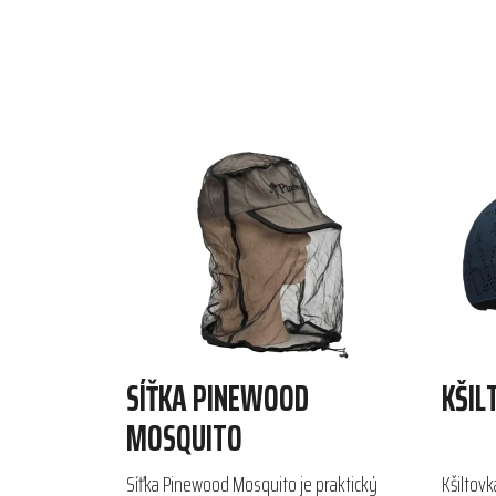
SÍŤKA PINEWOOD
KŠIL
MOSQUITO
Síťka Pinewood Mosquito je praktický
Kšiltovk