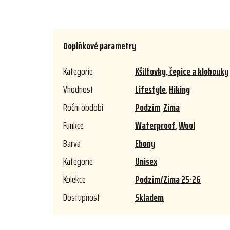
Doplňkové parametry
Kategorie
Kšiltovky, čepice a klobouky
Vhodnost
Lifestyle
,
Hiking
Roční období
Podzim
,
Zima
Funkce
Waterproof
,
Wool
Barva
Ebony
Kategorie
Unisex
Kolekce
Podzim/Zima 25-26
Dostupnost
Skladem