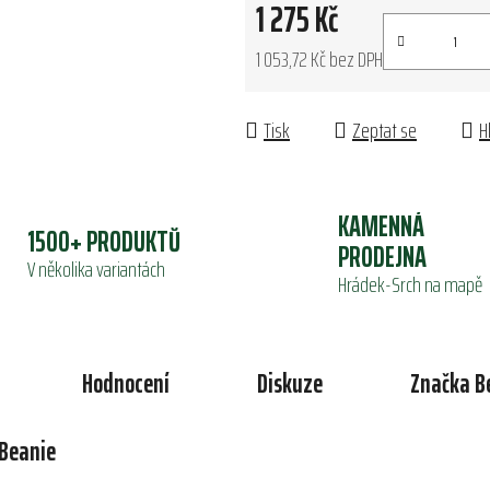
1 275 Kč
1 053,72 Kč bez DPH
Měrná cena:
Tisk
Zeptat se
H
KAMENNÁ
1500+ PRODUKTŮ
PRODEJNA
V několika variantách
Hrádek-Srch na mapě
Hodnocení
Diskuze
Značka
B
 Beanie