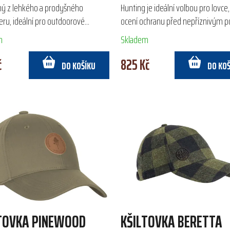
ý z lehkého a prodyšného
Hunting je ideální volbou pro lovce,
eru, ideální pro outdoorové
ocení ochranu před nepříznivým p
y. Díky laserem vyřezávaným
Díky větru a voděodolné membrán
m
Skladem
a potnímu pásku zajišťuje...
dvouvrstvé laminaci...
č
825 Kč
DO KOŠÍKU
DO KO
TOVKA PINEWOOD
KŠILTOVKA BERETTA