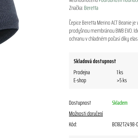
hodnocení
Značka:
Beretta
produktu
Čepice Beretta Merino ACT Beanie je
je
prodyšnou membránou BWB EVO. Ideál
0,0
ochranu v chladném počasí díky ela
z
5
hvězdiček.
Skladová dostupnost
Prodejna
1 ks
E-shop
>5 ks
Dostupnost
Skladem
Možnosti doručení
Kód:
BC182T2498-