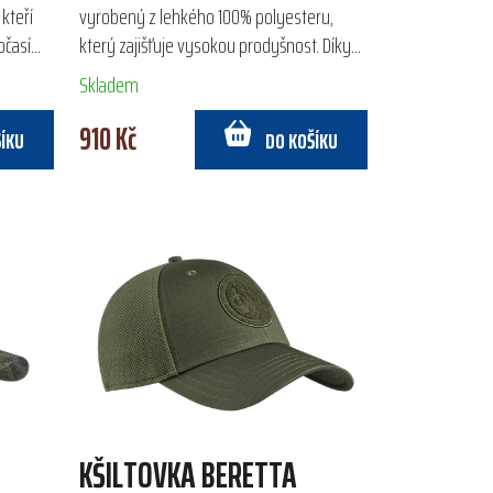
 kteří
vyrobený z lehkého 100% polyesteru,
očasím.
který zajišťuje vysokou prodyšnost. Díky
ě a
laserem vyřezávaným otvorům na
Skladem
bočních panelech a vnitřnímu...
910 Kč
ŠÍKU
DO KOŠÍKU
KŠILTOVKA BERETTA