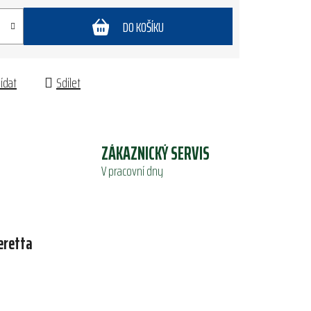
DO KOŠÍKU
lídat
Sdílet
ZÁKAZNICKÝ SERVIS
V pracovní dny
eretta