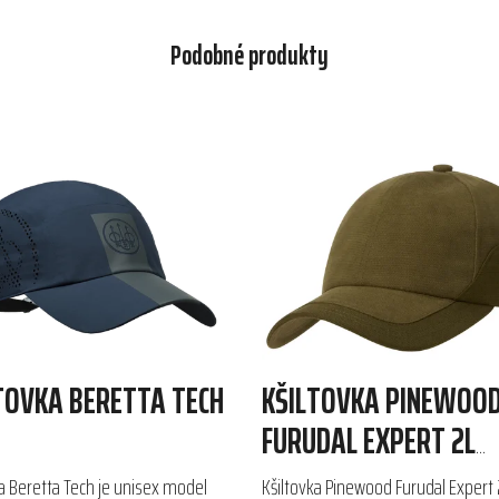
Podobné produkty
TOVKA BERETTA TECH
KŠILTOVKA PINEWOO
FURUDAL EXPERT 2L
HUNTING
a Beretta Tech je unisex model
Kšiltovka Pinewood Furudal Expert 