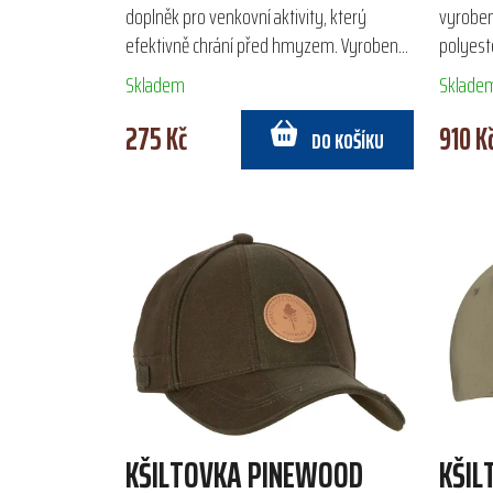
doplněk pro venkovní aktivity, který
vyroben
efektivně chrání před hmyzem. Vyrobena
polyest
z odolného 100% polyesteru, nabízí
aktivit
Skladem
Sklade
nastavitelný spodní lem pro...
otvorům 
275 Kč
910 K
DO KOŠÍKU
KŠILTOVKA PINEWOOD
KŠIL