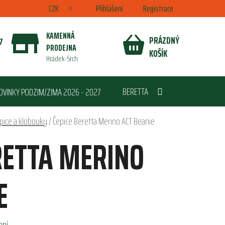
CZK
Přihlášení
Registrace
KAMENNÁ
PRÁZDNÝ
7
PRODEJNA
NÁKUPNÍ
KOŠÍK
Hrádek-Srch
KOŠÍK
BERETTA
OVINKY PODZIM/ZIMA 2026 - 2027
epice a klobouky
/
Čepice Beretta Merino ACT Beanie
RETTA MERINO
E
ení