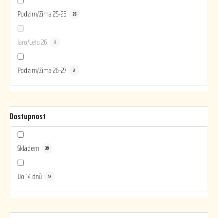
Podzim/Zima 25-26
26
Jaro/Léto 26
0
Podzim/Zima 26-27
2
Dostupnost
Skladem
39
Do 14 dnů
12