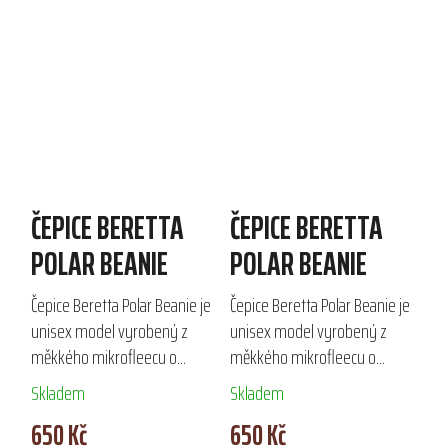
ČEPICE BERETTA
ČEPICE BERETTA
POLAR BEANIE
POLAR BEANIE
Čepice Beretta Polar Beanie je
Čepice Beretta Polar Beanie je
unisex model vyrobený z
unisex model vyrobený z
měkkého mikrofleecu o
měkkého mikrofleecu o
gramáži 200 g/m2, který
gramáži 200 g/m2, který
Skladem
Skladem
poskytuje výbornou tepelnou
zajišťuje tepelnou izolaci a
650 Kč
650 Kč
izolaci a komfort při
komfort. Materiál je tvořen ze