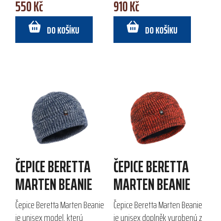
550 Kč
910 Kč
Ideální pro outdoorové
přístupem díky
aktivity v chladném...
recyklovanému složení.
DO KOŠÍKU
DO KOŠÍKU
Vnitřní...
ČEPICE BERETTA
ČEPICE BERETTA
MARTEN BEANIE
MARTEN BEANIE
Čepice Beretta Marten Beanie
Čepice Beretta Marten Beanie
je unisex model, který
je unisex doplněk vyrobený z