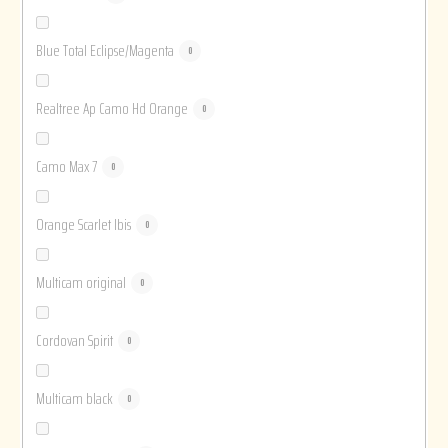
Blue Total Eclipse/Magenta
0
Realtree Ap Camo Hd Orange
0
Camo Max 7
0
Orange Scarlet Ibis
0
Multicam original
0
Cordovan Spirit
0
Multicam black
0