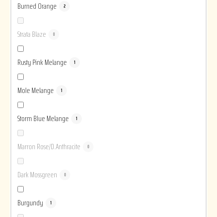
Burned Orange
2
Strata Blaze
0
Rusty Pink Melange
1
Mole Melange
1
Storm Blue Melange
1
Marron Rose/D.Anthracite
0
Dark Mossgreen
0
Burgundy
1