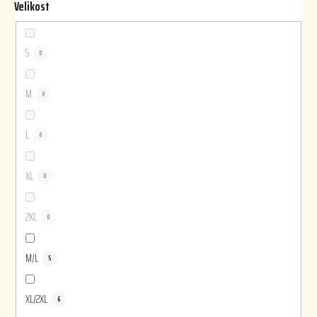
Velikost
S
0
M
0
L
0
XL
0
2XL
0
M/L
5
XL/2XL
6