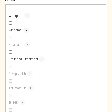
Waterproof
7
Windproof
4
Breathable
0
Eco friendly treatment
3
4-way stretch
0
Anti mosquito
0
TC-1200
0