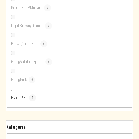
Petrol Blue/Mustard
0
Light Brown/Orange
0
Brown/Light Blue
0
Grey/Sulphur Spring
0
Grey/Pink
0
Black/Peat
1
Kategorie