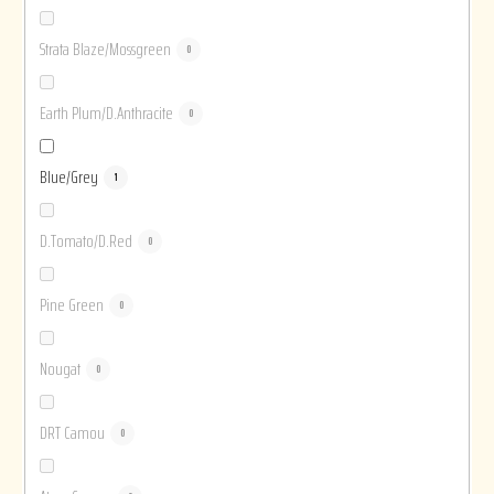
Strata Blaze/Mossgreen
0
Earth Plum/D.Anthracite
0
Blue/Grey
1
D.Tomato/D.Red
0
Pine Green
0
Nougat
0
DRT Camou
0