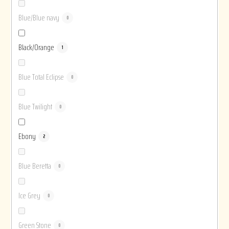
Blue/Blue navy
0
Black/Orange
1
Blue Total Eclipse
0
Blue Twilight
0
Ebony
2
Blue Beretta
0
Ice Grey
0
Green Stone
0