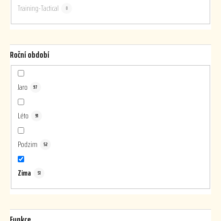
Training-Tactical
0
Roční období
Jaro
97
Léto
91
Podzim
52
Zima
51
Funkce