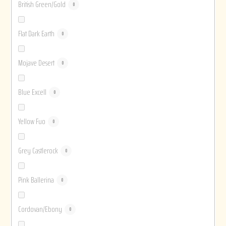
British Green/Gold
0
Flat Dark Earth
0
Mojave Desert
0
Blue Excell
0
Yellow Fuo
0
Grey Castlerock
0
Pink Ballerina
0
Cordovan/Ebony
0