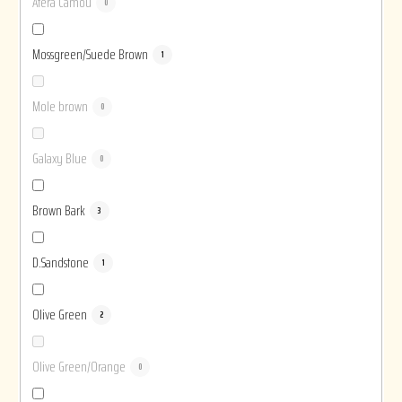
Atera Camou
0
Mossgreen/Suede Brown
1
Mole brown
0
Galaxy Blue
0
Brown Bark
3
D.Sandstone
1
Olive Green
2
Olive Green/Orange
0