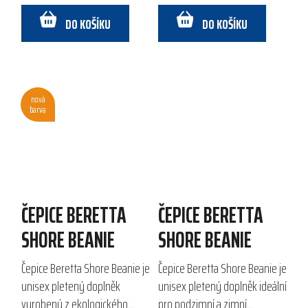
outdoorových aktivitách a...
100 %...
DO KOŠÍKU
DO KOŠÍKU
nová
barva
ČEPICE BERETTA
ČEPICE BERETTA
SHORE BEANIE
SHORE BEANIE
Čepice Beretta Shore Beanie je
Čepice Beretta Shore Beanie je
unisex pletený doplněk
unisex pletený doplněk ideální
vyrobený z ekologického
pro podzimní a zimní