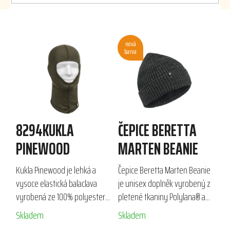
V
nová
ý
barva
p
i
s
p
r
8294KUKLA
ČEPICE BERETTA
o
d
PINEWOOD
MARTEN BEANIE
u
k
Kukla Pinewood je lehká a
Čepice Beretta Marten Beanie
t
vysoce elastická balaclava
je unisex doplněk vyrobený z
ů
vyrobená ze 100% polyesteru,
pletené tkaniny Polylana® a
která poskytuje skvělý
akrylu, který kombinuje
Skladem
Skladem
komfort a ochranu hlavy.
jemnost s ekologickým