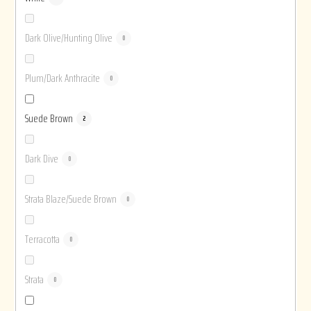
Dark Olive/Hunting Olive
0
Plum/Dark Anthracite
0
Suede Brown
2
Dark Dive
0
Strata Blaze/Suede Brown
0
Terracotta
0
Strata
0