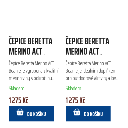
ČEPICE BERETTA
ČEPICE BERETTA
MERINO ACT
MERINO ACT
BEANIE
BEANIE
Čepice Beretta Merino ACT
Čepice Beretta Merino ACT
Beanie je vyrobena z kvalitní
Beanie je ideálním doplňkem
merino vlny s pokročilou
pro outdoorové aktivity a lov v
membránou BWB EVO, která
chladném počasí. Vyrobena z
Skladem
Skladem
zajišťuje voděodolnost a
kvalitní merino vlny a
1 275 Kč
1 275 Kč
prodyšnost. Ideální pro lov a
vybavena membránou BWB
outdoorové...
EVO, poskytuje...
DO KOŠÍKU
DO KOŠÍKU