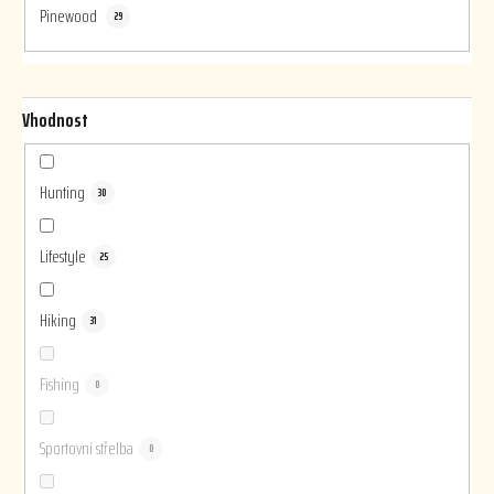
Pinewood
29
Vhodnost
Hunting
30
Lifestyle
25
Hiking
31
Fishing
0
Sportovní střelba
0