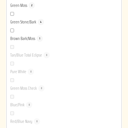
Green Moss
2
Green Stone/Bark
4
Brown Bark/Moss
1
Tan/Blue Total Eclipse
0
Pure White
0
Green Moss Check
0
Blue/Pink
0
Red/Blue Navy
0