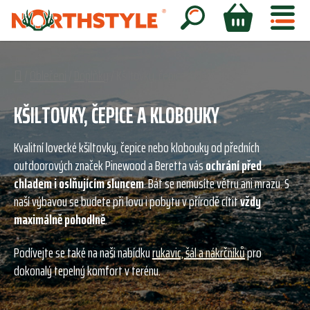
Přejít
na
Hledat
NÁKUPNÍ
obsah
KOŠÍK
Domů
/
Oblečení
/
Doplňky
/
Kšiltovky, čepice a klobouky
KŠILTOVKY, ČEPICE A KLOBOUKY
Kvalitní lovecké kšiltovky, čepice nebo klobouky od předních
outdoorových značek Pinewood a Beretta vás
ochrání před
chladem i oslňujícím sluncem
. Bát se nemusíte větru ani mrazu. S
naší výbavou se budete při lovu i pobytu v přírodě cítit
vždy
maximálně pohodlně
.
Podívejte se také na naši nabídku
rukavic, šál a nákrčníků
pro
dokonalý tepelný komfort v terénu.