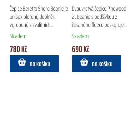
Čepice Beretta Shore Beanie je
Dvouvrstvá čepice Pinewood
unisex pletený doplněk,
2L Beanie s podšívkou z
vyrobený z kvalitních
česaného fleecu poskytuje
materiálů Polylana® a akrylu,
vynikající pohodlí a teplo.
Skladem
Skladem
které zajišťují maximální
Ideální pro outdoorové
780 Kč
690 Kč
pohodlí a měkkost. Ideální pro
aktivity jako lov a turistika v
outdoorové...
chladném počasí,...
DO KOŠÍKU
DO KOŠÍKU