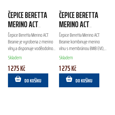
ČEPICE BERETTA
ČEPICE BERETTA
MERINO ACT
MERINO ACT
BEANIE
BEANIE
Čepice Beretta Merino ACT
Čepice Beretta Merino ACT
Beanie je vyrobena z merino
Beanie kombinuje merino
vlny a disponuje voděodolnou
vlnu s membránou BWB EVO,
a prodyšnou membránou
která poskytuje voděodolnost
Skladem
Skladem
BWB EVO. Ideální pro
a prodyšnost. Ideální pro
1 275 Kč
1 275 Kč
outdoorové aktivity a lov,
outdoorové aktivity a lov v
poskytuje komfort a...
chladných...
DO KOŠÍKU
DO KOŠÍKU