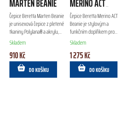
MARTEN BEANIE
MERINO ACT
BEANIE
Čepice Beretta Marten Beanie
Čepice Beretta Merino ACT
je unisexová čepice z pletené
Beanie je stylovým a
tkaniny Polylana® a akrylu,
funkčním doplňkem pro
která zajišťuje jemnost a
chladné podzimní a zimní dny.
Skladem
Skladem
ekologický přístup. Vnitřní
Vyrobena z merino vlny s
910 Kč
1 275 Kč
podšívka z recyklovaného
membránou BWB EVO,
mikroflísu...
zajišťuje voděodolnost a...
DO KOŠÍKU
DO KOŠÍKU