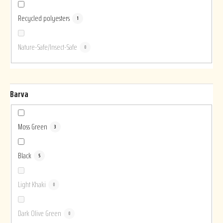
Recycled polyesters
1
Nature-Safe/Insect-Safe
0
Barva
Moss Green
3
Black
5
Light Khaki
0
Dark Olive Green
0