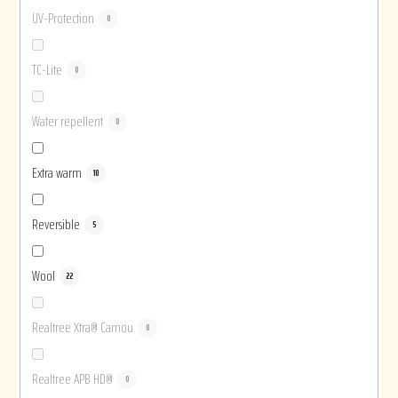
UV-Protection
0
TC-Lite
0
Water repellent
0
Extra warm
10
Reversible
5
Wool
22
Realtree Xtra® Camou
0
Realtree APB HD®
0