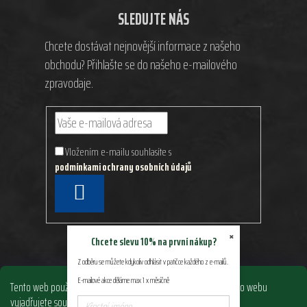
SLEDUJTE NÁS
Chcete dostávat nejnovější informace z našeho
obchodu? Přihlašte se do našeho e-mailového
zpravodaje.
Vložením e-mailu souhlasíte s
podmínkami ochrany osobních údajů
PŘIHLÁSIT
SE
×
Chcete slevu 10% na první nákup?
Z odběru se můžete kdykoliv odhlásit v patičce každého z e-mailů.
E-mailové akce děláme max 1 x měsíčně
Tento web používá soubory cookie. Dalším procházením tohoto webu
vyjadřujete souhlas s jejich používáním.. Více informací
zde
.