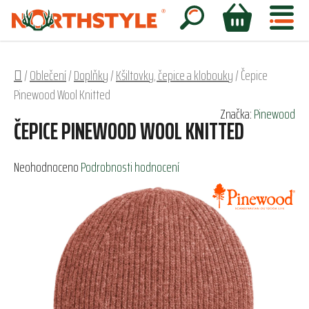
Přejít
na
Hledat
NÁKUPNÍ
obsah
KOŠÍK
Domů
/
Oblečení
/
Doplňky
/
Kšiltovky, čepice a klobouky
/
Čepice
Pinewood Wool Knitted
Značka:
Pinewood
ČEPICE PINEWOOD WOOL KNITTED
Průměrné
Neohodnoceno
Podrobnosti hodnocení
hodnocení
produktu
je
0,0
z
5
hvězdiček.