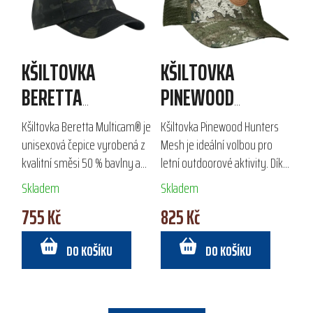
KŠILTOVKA
KŠILTOVKA
BERETTA
PINEWOOD
MULTICAM®
HUNTERS MESH
Kšiltovka Beretta Multicam® je
Kšiltovka Pinewood Hunters
unisexová čepice vyrobená z
Mesh je ideální volbou pro
kvalitní směsi 50 % bavlny a
letní outdoorové aktivity. Díky
50 % nylonu, ideální pro jarní a
vysoce prodyšné síťovině a
Skladem
Skladem
letní outdoorové aktivity. Díky
ekologické impregnaci Bionic
755 Kč
825 Kč
nastavitelnému zapínání...
Finish® Eco poskytuje komfort
a...
DO KOŠÍKU
DO KOŠÍKU