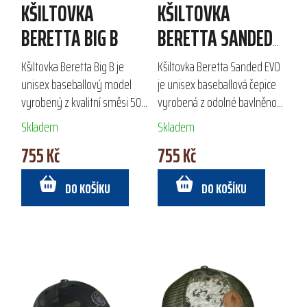
KŠILTOVKA
KŠILTOVKA
BERETTA BIG B
BERETTA SANDED
EVO
Kšiltovka Beretta Big B je
Kšiltovka Beretta Sanded EVO
unisex baseballový model
je unisex baseballová čepice
vyrobený z kvalitní směsi 50
vyrobená z odolné bavlněno-
% bavlny a 50 % polyesteru. Je
polyesterové směsi.
Skladem
Skladem
vybavena nastavitelným
Disponuje 3D vyšívaným
755 Kč
755 Kč
popruhem pro optimální fit a
logem Beretta, praktickým
vnitřní...
nastavitelným zapínáním...
DO KOŠÍKU
DO KOŠÍKU