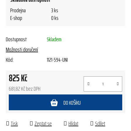
Prodejna
3 ks
E-shop
0 ks
Dostupnost
Skladem
Možnosti doručení
Kód:
1121-594-UNI
825 Kč
681,82 Kč bez DPH
Měrná cena:
DO KOŠÍKU
Tisk
Zeptat se
Hlídat
Sdílet