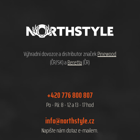
Z
á
p
a
t
í
Výhradní dovozce a distributor značek
Pinewood
(ČR/SK) a
Beretta
(ČR)
+420 776 800 807
Po - Pá: 8 - 12 a 13 - 17 hod
info@northstyle.cz
Napište nám dotaz e-mailem.