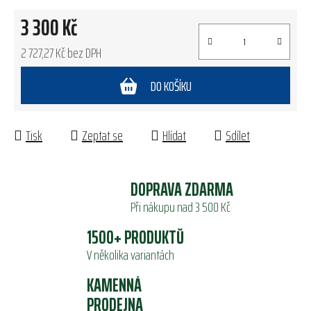
3 300 Kč
2 727,27 Kč bez DPH
Měrná cena:
DO KOŠÍKU
Tisk
Zeptat se
Hlídat
Sdílet
DOPRAVA ZDARMA
Při nákupu nad 3 500 Kč
1500+ PRODUKTŮ
V několika variantách
KAMENNÁ
PRODEJNA