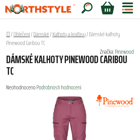
Přejít
na
Hledat
NÁKUPNÍ
obsah
KOŠÍK
Domů
/
Oblečení
/
Dámské
/
Kalhoty a kraťasy
/
Dámské kalhoty
Pinewood Caribou TC
Značka:
Pinewood
DÁMSKÉ KALHOTY PINEWOOD CARIBOU
TC
Průměrné
Neohodnoceno
Podrobnosti hodnocení
hodnocení
produktu
je
0,0
z
5