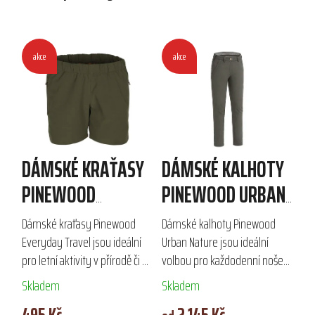
akce
akce
DÁMSKÉ KRAŤASY
DÁMSKÉ KALHOTY
PINEWOOD
PINEWOOD URBAN
EVERYDAY TRAVEL
NATURE
Dámské kraťasy Pinewood
Dámské kalhoty Pinewood
Everyday Travel jsou ideální
Urban Nature jsou ideální
pro letní aktivity v přírodě či na
volbou pro každodenní nošení
pláži. Vyrobené z lehkého a
i outdoorové aktivity.
Skladem
Skladem
rychleschnoucího materiálu s
Vyrobené z kvalitních
495 Kč
2 145 Kč
UV ochranou a ventilačními...
materiálů, částečně strečové a