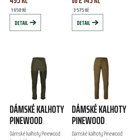
od
prodyšné, zaručují...
1 650 Kč
3 575 Kč
DETAIL
DETAIL
DÁMSKÉ KALHOTY
DÁMSKÉ KALHOTY
PINEWOOD
PINEWOOD
FURUDAL/RETRIEVER
VÄRNAMO VINTAGE
Dámské kalhoty Pinewood
Dámské kalhoty Pinewood