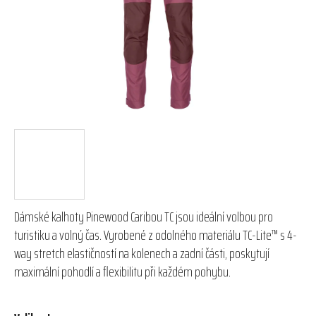
hvězdiček.
Dámské kalhoty Pinewood Caribou TC jsou ideální volbou pro
turistiku a volný čas. Vyrobené z odolného materiálu TC-Lite™ s 4-
way stretch elastičností na kolenech a zadní části, poskytují
maximální pohodlí a flexibilitu při každém pohybu.