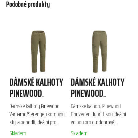
Podobné produkty
DÁMSKÉ KALHOTY
DÁMSKÉ KALHOTY
PINEWOOD
PINEWOOD
VÄRNAMO/SERENGETI
FINNVEDEN HYBRID
Dámské kalhoty Pinewood
Dámské kalhoty Pinewood
Värnamo/Serengeti kombinují
Finnveden Hybrid jsou ideální
styl a pohodlí, ideální pro
volbou pro outdoorové
turistiku, outdoorové aktivity
aktivity a lov. Vyrobené z
Skladem
Skladem
nebo volný čas ve městě.
kvalitního strečového