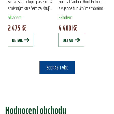
HUNT EXTREME
Active s vysokým pasem a 4-
Furudal Caribou Hunt Extreme
směrným strečem zajišťují
s vysoce funkční membránou
maximální komfort a volnost
a propracovaným střihem
Skladem
Skladem
pohybu. Vyztužená kolena a
jsou skvělou volbou pro lov a
2 475 Kč
4 400 Kč
sed garantují dlouhou
outdoorové aktivity.
životnost, zatímco...
Voděodolné zipy a...
DETAIL
DETAIL
ZOBRAZIT VÍCE
Hodnocení obchodu