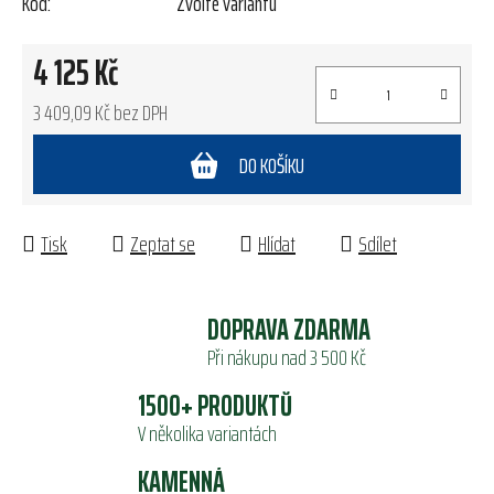
Kód:
Zvolte variantu
4 125 Kč
3 409,09 Kč bez DPH
Měrná cena:
DO KOŠÍKU
Tisk
Zeptat se
Hlídat
Sdílet
DOPRAVA ZDARMA
Při nákupu nad 3 500 Kč
1500+ PRODUKTŮ
V několika variantách
KAMENNÁ