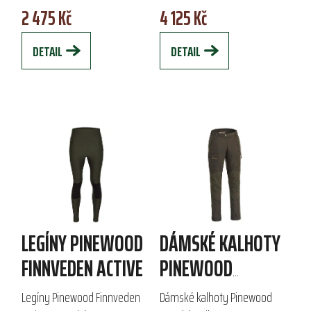
2 475 Kč
4 125 Kč
Vyrobeny z kvalitní bavlny s
materiálu, nabízejí pohodlí a
příměsí...
volnost pohybu. S...
DETAIL
DETAIL
LEGÍNY PINEWOOD
DÁMSKÉ KALHOTY
FINNVEDEN ACTIVE
PINEWOOD
FURUDAL CARIBOU
Legíny Pinewood Finnveden
Dámské kalhoty Pinewood