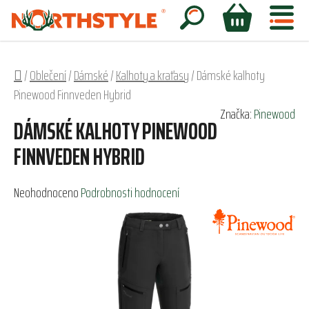
Přejít
na
Hledat
NÁKUPNÍ
obsah
KOŠÍK
Domů
/
Oblečení
/
Dámské
/
Kalhoty a kraťasy
/
Dámské kalhoty
Pinewood Finnveden Hybrid
Značka:
Pinewood
DÁMSKÉ KALHOTY PINEWOOD
FINNVEDEN HYBRID
Průměrné
Neohodnoceno
Podrobnosti hodnocení
hodnocení
produktu
je
0,0
z
5