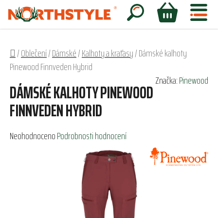
Přejít
na
Hledat
NÁKUPNÍ
obsah
KOŠÍK
Domů
/
Oblečení
/
Dámské
/
Kalhoty a kraťasy
/
Dámské kalhoty
Pinewood Finnveden Hybrid
Značka:
Pinewood
DÁMSKÉ KALHOTY PINEWOOD
FINNVEDEN HYBRID
Průměrné
Neohodnoceno
Podrobnosti hodnocení
hodnocení
produktu
je
0,0
z
5