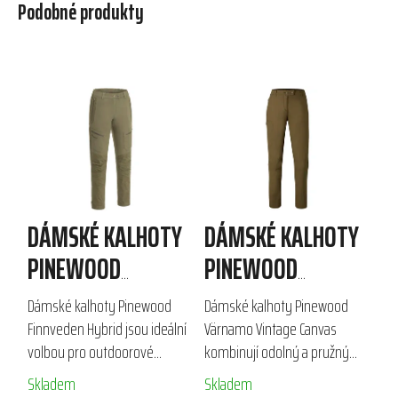
Podobné produkty
DÁMSKÉ KALHOTY
DÁMSKÉ KALHOTY
PINEWOOD
PINEWOOD
FINNVEDEN HYBRID
VÄRNAMO VINTAGE
Dámské kalhoty Pinewood
Dámské kalhoty Pinewood
CANVAS
Finnveden Hybrid jsou ideální
Värnamo Vintage Canvas
volbou pro outdoorové
kombinují odolný a pružný
aktivity a lov. Vyrobené z
materiál s pohodlným 4-
Skladem
Skladem
kvalitního strečového
směrným strečem a