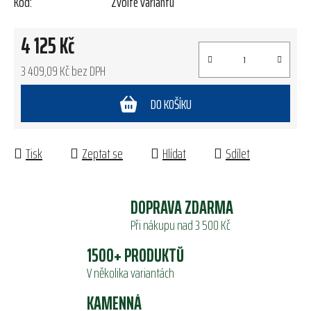
Kód:
Zvolte variantu
4 125 Kč
3 409,09 Kč bez DPH
Měrná cena:
DO KOŠÍKU
Tisk
Zeptat se
Hlídat
Sdílet
DOPRAVA ZDARMA
Při nákupu nad 3 500 Kč
1500+ PRODUKTŮ
V několika variantách
KAMENNÁ