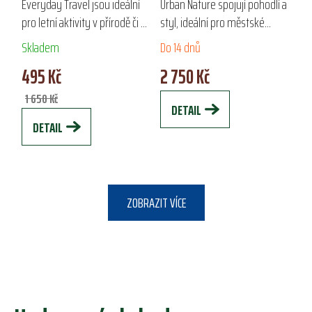
Everyday Travel jsou ideální
Urban Nature spojují pohodlí a
pro letní aktivity v přírodě či na
styl, ideální pro městské
pláži. Vyrobené z lehkého a
nošení, práci i přírodní výlety.
Skladem
Do 14 dnů
rychleschnoucího materiálu s
Vyrobené z prodyšného a
495 Kč
2 750 Kč
UV ochranou a ventilačními...
částečně strečového
materiálu s...
1 650 Kč
DETAIL
DETAIL
ZOBRAZIT VÍCE