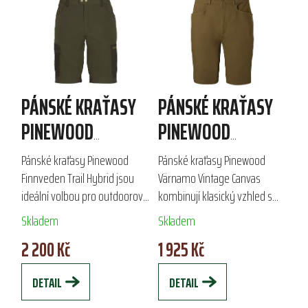
PÁNSKÉ KRAŤASY
PÁNSKÉ KRAŤASY
PINEWOOD
PINEWOOD
FINNVEDEN TRAIL
VÄRNAMO VINTAGE
Pánské kraťasy Pinewood
Pánské kraťasy Pinewood
HYBRID
CANVAS
Finnveden Trail Hybrid jsou
Värnamo Vintage Canvas
ideální volbou pro outdoorové
kombinují klasický vzhled s
aktivity jako lov a turistika.
praktičností. Vyrobené z
Skladem
Skladem
Vyrobené z 95 % polyamidu a
odolného plátna s přídavkem
2 200 Kč
1 925 Kč
5 % elastanu, poskytují
elastanu a elastickým pasem,
pružnost a...
tyto kraťasy...
DETAIL
DETAIL