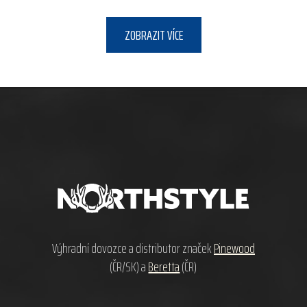
ZOBRAZIT VÍCE
Z
á
p
a
t
í
Výhradní dovozce a distributor značek
Pinewood
(ČR/SK) a
Beretta
(ČR)