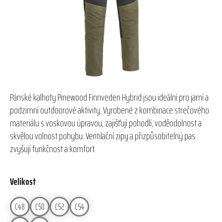
hvězdiček.
Pánské kalhoty Pinewood Finnveden Hybrid jsou ideální pro jarní a
podzimní outdoorové aktivity. Vyrobené z kombinace strečového
materiálu s voskovou úpravou, zajišťují pohodlí, voděodolnost a
skvělou volnost pohybu. Ventilační zipy a přizpůsobitelný pas
zvyšují funkčnost a komfort.
Velikost
C48
C50
C52
C54