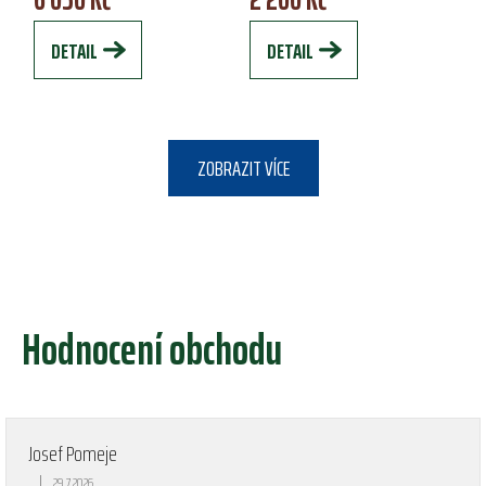
sloupcem přes 12 000...
vysoké prodyšnosti s...
DETAIL
DETAIL
ZOBRAZIT VÍCE
Hodnocení obchodu
Josef Pomeje
|
29.7.2026