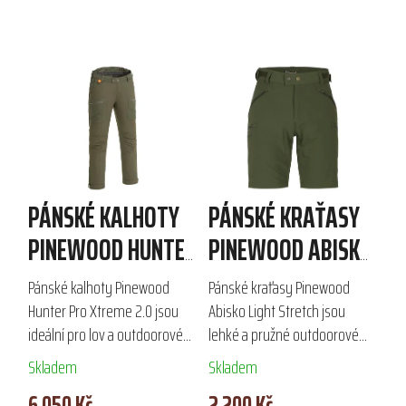
PÁNSKÉ KALHOTY
PÁNSKÉ KRAŤASY
PINEWOOD HUNTER
PINEWOOD ABISKO
PRO XTREME 2.0
LIGHT STRETCH
Pánské kalhoty Pinewood
Pánské kraťasy Pinewood
Hunter Pro Xtreme 2.0 jsou
Abisko Light Stretch jsou
ideální pro lov a outdoorové
lehké a pružné outdoorové
aktivity v podzimním a
kraťasy určené pro aktivní
Skladem
Skladem
zimním období. Díky vysoce
využití v přírodě. Díky
6 050 Kč
2 200 Kč
funkční membráně s vodním
voděodpudivému materiálu a