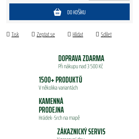
Měrná cena:
DO KOŠÍKU
Tisk
Zeptat se
Hlídat
Sdílet
DOPRAVA ZDARMA
Při nákupu nad 3 500 Kč
1500+ PRODUKTŮ
V několika variantách
KAMENNÁ
PRODEJNA
Hrádek-Srch na mapě
ZÁKAZNICKÝ SERVIS