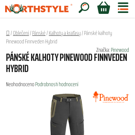
Přejít
na
Hledat
NÁKUPNÍ
obsah
KOŠÍK
Domů
/
Oblečení
/
Pánské
/
Kalhoty a kraťasy
/
Pánské kalhoty
Pinewood Finnveden Hybrid
Značka:
Pinewood
PÁNSKÉ KALHOTY PINEWOOD FINNVEDEN
HYBRID
Průměrné
Neohodnoceno
Podrobnosti hodnocení
hodnocení
produktu
je
0,0
z
5