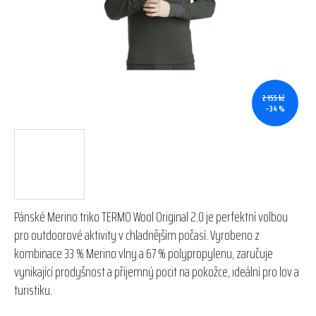
hvězdiček.
2 155 kč
–34 %
Pánské Merino triko TERMO Wool Original 2.0 je perfektní volbou
pro outdoorové aktivity v chladnějším počasí. Vyrobeno z
kombinace 33 % Merino vlny a 67 % polypropylenu, zaručuje
vynikající prodyšnost a příjemný pocit na pokožce, ideální pro lov a
turistiku.