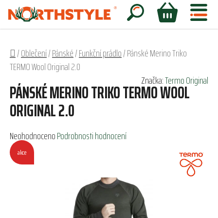
Přejít
na
Hledat
NÁKUPNÍ
obsah
KOŠÍK
Domů
/
Oblečení
/
Pánské
/
Funkční prádlo
/
Pánské Merino Triko
TERMO Wool Original 2.0
Značka:
Termo Original
PÁNSKÉ MERINO TRIKO TERMO WOOL
ORIGINAL 2.0
Průměrné
Neohodnoceno
Podrobnosti hodnocení
hodnocení
akce
produktu
je
0,0
z
5