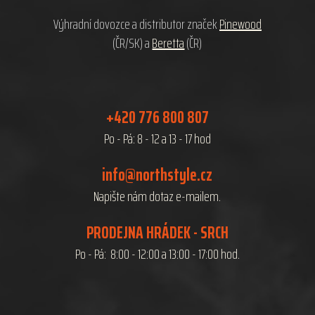
í
Výhradní dovozce a distributor značek
Pinewood
(ČR/SK) a
Beretta
(ČR)
+420 776 800 807
Po - Pá: 8 - 12 a 13 - 17 hod
info@northstyle.cz
Napište nám dotaz e-mailem.
PRODEJNA HRÁDEK - SRCH
Po - Pá: 8:00 - 12:00 a 13:00 - 17:00 hod.