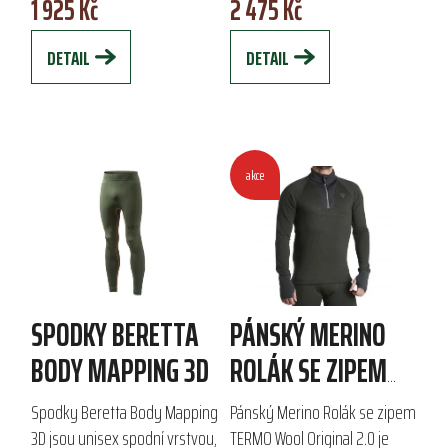
1 925 Kč
2 475 Kč
outdoorových aktivitách v
z kombinace Merino vlny a
chladném počasí. Díky...
bambusové...
DETAIL
DETAIL
akce
SPODKY BERETTA
PÁNSKÝ MERINO
BODY MAPPING 3D
ROLÁK SE ZIPEM
TERMO WOOL
Spodky Beretta Body Mapping
Pánský Merino Rolák se zipem
ORIGINAL 2.0
3D jsou unisex spodní vrstvou,
TERMO Wool Original 2.0 je