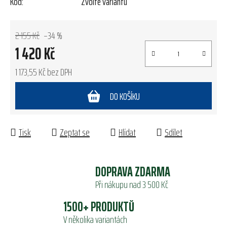
Kód:
Zvolte variantu
2 155 Kč
–34 %
1 420 Kč
1 173,55 Kč bez DPH
Měrná cena:
DO KOŠÍKU
Tisk
Zeptat se
Hlídat
Sdílet
DOPRAVA ZDARMA
Při nákupu nad 3 500 Kč
1500+ PRODUKTŮ
V několika variantách