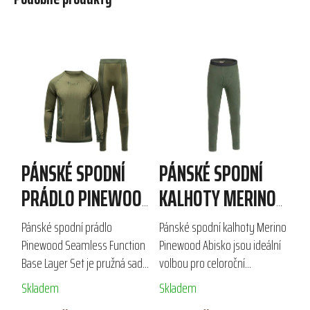
PÁNSKÉ SPODNÍ
PÁNSKÉ SPODNÍ
PRÁDLO PINEWOOD
KALHOTY MERINO
SEAMLESS
PINEWOOD ABISKO
Pánské spodní prádlo
Pánské spodní kalhoty Merino
FUNCTION BASE
Pinewood Seamless Function
Pinewood Abisko jsou ideální
Base Layer Set je pružná sada
volbou pro celoroční
LAYER SET
trika a kalhot, navržená pro
outdoorové aktivity jako lov,
Skladem
Skladem
maximální komfort při
turistika či lyžování. Vyrobeny