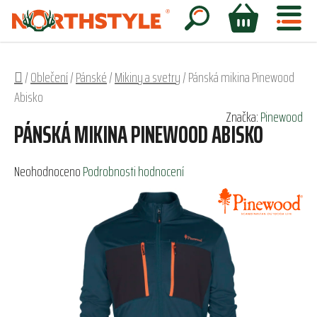
Přejít
na
Hledat
NÁKUPNÍ
obsah
KOŠÍK
Domů
/
Oblečení
/
Pánské
/
Mikiny a svetry
/
Pánská mikina Pinewood
Abisko
Značka:
Pinewood
PÁNSKÁ MIKINA PINEWOOD ABISKO
Průměrné
Neohodnoceno
Podrobnosti hodnocení
hodnocení
produktu
je
0,0
z
5
hvězdiček.