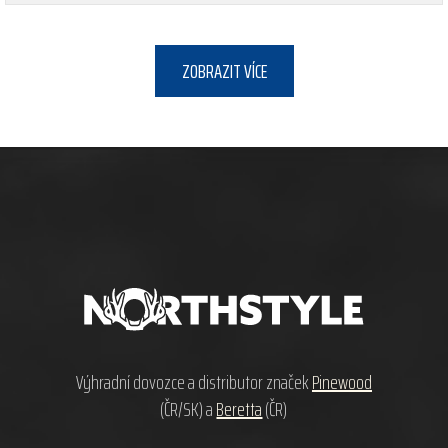
ZOBRAZIT VÍCE
Z
á
p
a
t
í
Výhradní dovozce a distributor značek
Pinewood
(ČR/SK) a
Beretta
(ČR)