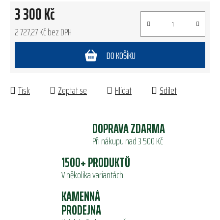
3 300 Kč
2 727,27 Kč bez DPH
Měrná cena:
DO KOŠÍKU
Tisk
Zeptat se
Hlídat
Sdílet
DOPRAVA ZDARMA
Při nákupu nad 3 500 Kč
1500+ PRODUKTŮ
V několika variantách
KAMENNÁ
PRODEJNA