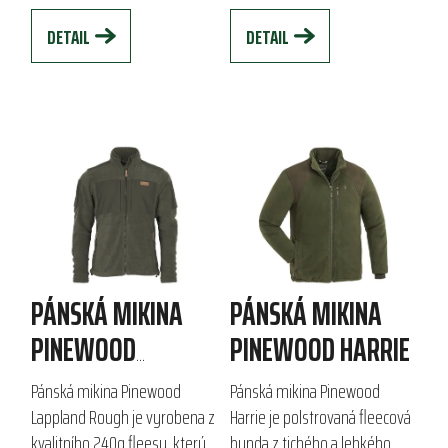
prodlužuje...
vzhled s hřejivým...
DETAIL
DETAIL
PÁNSKÁ MIKINA
PÁNSKÁ MIKINA
PINEWOOD
PINEWOOD HARRIE
LAPPLAND ROUGH
Pánská mikina Pinewood
Pánská mikina Pinewood
Lappland Rough je vyrobena z
Harrie je polstrovaná fleecová
kvalitního 240g fleesu, který
bunda z tichého a lehkého