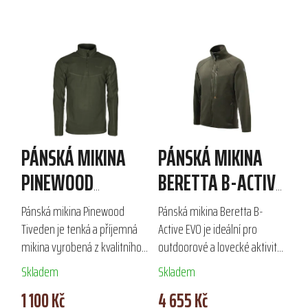
PÁNSKÁ MIKINA
PÁNSKÁ MIKINA
PINEWOOD
BERETTA B-ACTIVE
TIVEDEN
EVO
Pánská mikina Pinewood
Pánská mikina Beretta B-
Tiveden je tenká a příjemná
Active EVO je ideální pro
mikina vyrobená z kvalitního
outdoorové a lovecké aktivity.
180 g fleece materiálu. Díky
Vyrobena z kvalitního
Skladem
Skladem
funkci Anti-pilling se nemusíte
materiálu Polartec® Thermal
1 100 Kč
4 655 Kč
obávat žmolkování, což
Pro®, kombinuje pletený