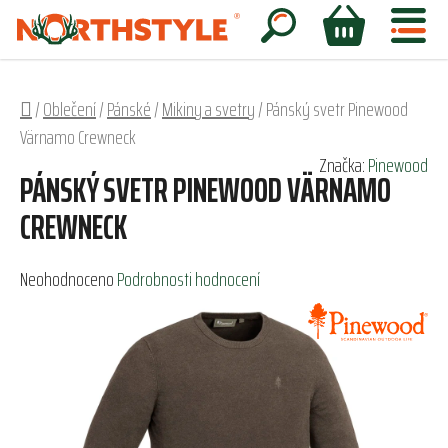
Přejít
na
Hledat
NÁKUPNÍ
obsah
KOŠÍK
Domů
/
Oblečení
/
Pánské
/
Mikiny a svetry
/
Pánský svetr Pinewood
Värnamo Crewneck
Značka:
Pinewood
PÁNSKÝ SVETR PINEWOOD VÄRNAMO
CREWNECK
Průměrné
Neohodnoceno
Podrobnosti hodnocení
hodnocení
produktu
je
0,0
z
5