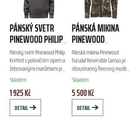
PÁNSKÝ SVETR
PÁNSKÁ MIKINA
PINEWOOD PHILIP
PINEWOOD
KNITTED
FURUDAL
Pánský svetr Pinewood Philip
Pánská mikina Pinewood
REVERSIBLE
Knitted s polovičním zipem a
Furudal Reversible Camou je
žebrovanými manžetami je
oboustranný fleecový model
CAMOU
ideální volbou pro volný čas i
o gramáži 240 g, ideální pro
Skladem
Skladem
outdoorové aktivity. Vyroben
lov a volný čas. S prodyšnou a
1 925 Kč
5 500 Kč
z kvalitní směsi 50 % bavlny a
voděodpudivou konstrukcí
50...
nabízí pohodlí...
DETAIL
DETAIL