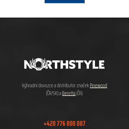
Z
á
p
a
t
í
Výhradní dovozce a distributor značek
Pinewood
(ČR/SK) a
Beretta
(ČR)
+420 776 800 807