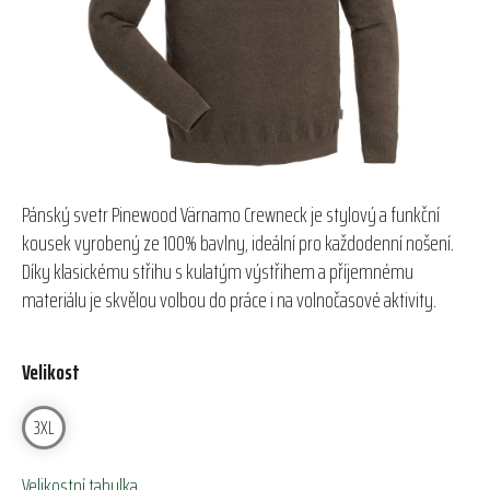
hvězdiček.
Pánský svetr Pinewood Värnamo Crewneck je stylový a funkční
kousek vyrobený ze 100% bavlny, ideální pro každodenní nošení.
Díky klasickému střihu s kulatým výstřihem a příjemnému
materiálu je skvělou volbou do práce i na volnočasové aktivity.
Velikost
3XL
Velikostní tabulka