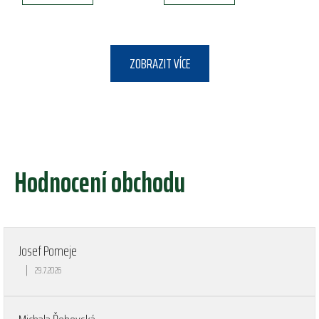
ZOBRAZIT VÍCE
Hodnocení obchodu
Josef Pomeje
|
29.7.2026
Hodnocení obchodu je 5 z 5 hvězdiček.