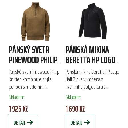
PÁNSKÝ SVETR
PÁNSKÁ MIKINA
PINEWOOD PHILIP
BERETTA HP LOGO
KNITTED
HALF ZIP
Pánský svetr Pinewood Philip
Pánská mikina Beretta HP Logo
Knitted kombinuje styl a
Half Zip je vyrobena z
pohodlí s moderním
kvalitního polyesteru s
designem. Vyroben z kvalitní
gramáží 190 g/m², což zajišťuje
Skladem
Skladem
směsi (50 % bavlna, 50 %
vynikající tepelný komfort.
1 925 Kč
1 690 Kč
akryl) je ideální pro podzimní a
Tato termofleecová mikina je
zimní vrstvení....
ideální...
DETAIL
DETAIL