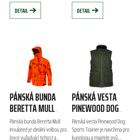
elastickou bavlnu s...
Bionic...
DETAIL
DETAIL
PÁNSKÁ BUNDA
PÁNSKÁ VESTA
BERETTA MULL
PINEWOOD DOG
INSULATED
SPORTS TRAINER
Pánská bunda Beretta Mull
Pánská vesta Pinewood Dog
Insulated je ideální volbou pro
Sports Trainer je navržena pro
lovce vyžadující tichost a
kynology a majitele psů,