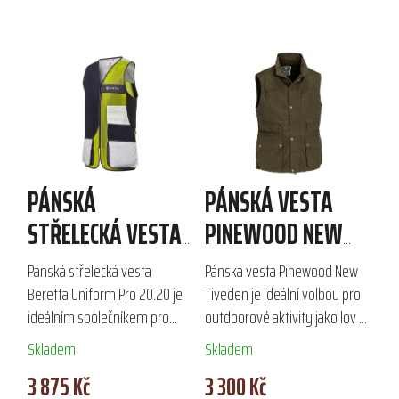
PÁNSKÁ
PÁNSKÁ VESTA
STŘELECKÁ VESTA
PINEWOOD NEW
BERETTA UNIFORM
TIVEDEN
Pánská střelecká vesta
Pánská vesta Pinewood New
PRO 20.20
Beretta Uniform Pro 20.20 je
Tiveden je ideální volbou pro
ideálním společníkem pro
outdoorové aktivity jako lov a
sportovní střelbu v teplých
turistika. Vyrobena z odolné a
Skladem
Skladem
měsících. Kombinuje
prodyšné látky TC-lite ™, s
3 875 Kč
3 300 Kč
prodyšnou 3D síťovinu a
organickou impregnací