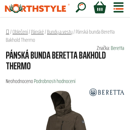
Přejít
na
Hledat
NÁKUPNÍ
obsah
KOŠÍK
Domů
/
Oblečení
/
Pánské
/
Bundy a vesty
/
Pánská bunda Beretta
Bakhold Thermo
Značka:
Beretta
PÁNSKÁ BUNDA BERETTA BAKHOLD
THERMO
Průměrné
Neohodnoceno
Podrobnosti hodnocení
hodnocení
produktu
je
0,0
z
5