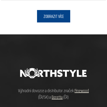
ZOBRAZIT VÍCE
Z
á
p
a
t
í
Výhradní dovozce a distributor značek
Pinewood
(ČR/SK) a
Beretta
(ČR)