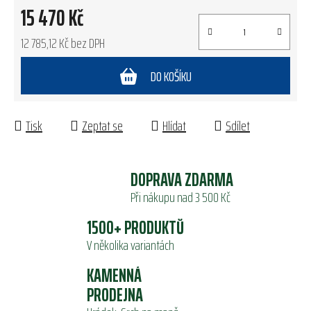
15 470 Kč
12 785,12 Kč bez DPH
Měrná cena:
DO KOŠÍKU
Tisk
Zeptat se
Hlídat
Sdílet
DOPRAVA ZDARMA
Při nákupu nad 3 500 Kč
1500+ PRODUKTŮ
V několika variantách
KAMENNÁ
PRODEJNA