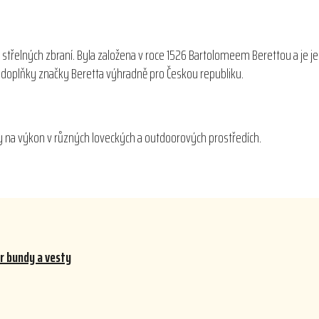
 střelných zbraní. Byla založena v roce 1526 Bartolomeem Berettou a je j
 a doplňky značky Beretta výhradně pro Českou republiku.
oky na výkon v různých loveckých a outdoorových prostředích.
r bundy a vesty