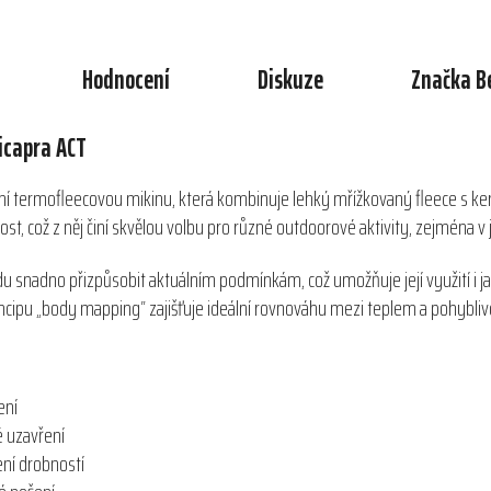
Hodnocení
Diskuze
Značka
B
icapra ACT
í termofleecovou mikinu, která kombinuje lehký mřížkovaný fleece s ke
t, což z něj činí skvělou volbu pro různé outdoorové aktivity, zejména v 
du snadno přizpůsobit aktuálním podmínkám, což umožňuje její využití i j
cipu „body mapping“ zajišťuje ideální rovnováhu mezi teplem a pohyblivos
ení
vé uzavření
ení drobností