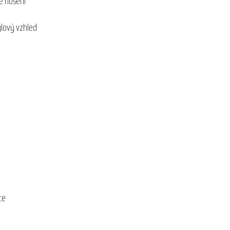
é nošení
lový vzhled
ce