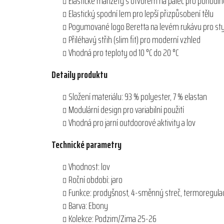
Elastické manžety s otvorem na palec pro pohodln
Elastický spodní lem pro lepší přizpůsobení tělu
Pogumované logo Beretta na levém rukávu pro sty
Přiléhavý střih (slim fit) pro moderní vzhled
Vhodná pro teploty od 10 °C do 20 °C
Detaily produktu
Složení materiálu: 93 % polyester, 7 % elastan
Modulární design pro variabilní použití
Vhodná pro jarní outdoorové aktivity a lov
Technické parametry
Vhodnost: lov
Roční období: jaro
Funkce: prodyšnost, 4-směnný streč, termoregula
Barva: Ebony
Kolekce: Podzim/Zima 25-26