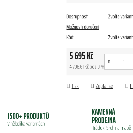
Dostupnost
Zvolte varian
Možnosti doručení
Kód:
Zvolte varian
5 695 Kč
4 706,61 Kč bez DPH
Měrná cena:
Tisk
Zeptat se
H
KAMENNÁ
1500+ PRODUKTŮ
PRODEJNA
V několika variantách
Hrádek-Srch na mapě