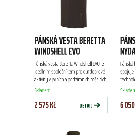
PÁNSKÁ VESTA BERETTA
PÁNS
WINDSHELL EVO
NYDA
Pánská vesta Beretta Windshell EVO je
Pánská 
ideálním společníkem pro outdoorové
spojuje 
aktivity v jarních a podzimních měsících.
technol
Vyrobena z lehkého a prodyšného
větruod
Skladem
Sklade
polyesteru s hydrofobní...
DWR úpra
2 575 Kč
6 050
DETAIL