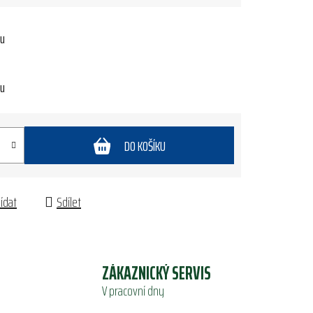
tu
tu
DO KOŠÍKU
lídat
Sdílet
ZÁKAZNICKÝ SERVIS
V pracovní dny