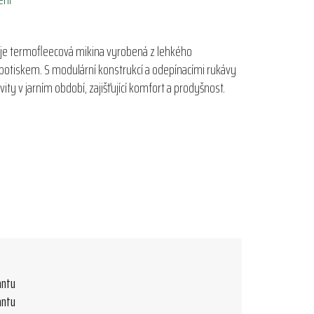
 je termofleecová mikina vyrobená z lehkého
otiskem. S modulární konstrukcí a odepínacími rukávy
vity v jarním období, zajišťující komfort a prodyšnost.
antu
antu