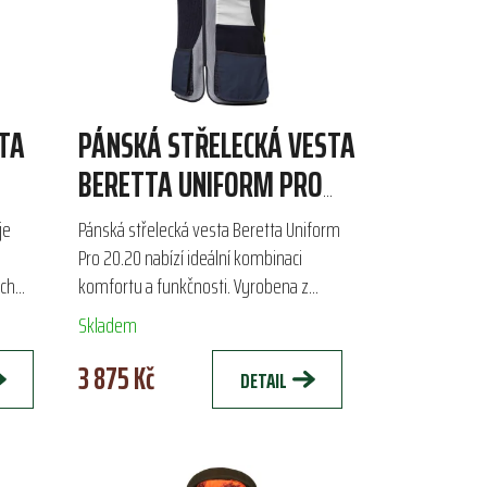
TA
PÁNSKÁ STŘELECKÁ VESTA
BERETTA UNIFORM PRO
20.20
je
Pánská střelecká vesta Beretta Uniform
Pro 20.20 nabízí ideální kombinaci
ých
komfortu a funkčnosti. Vyrobena z
prodyšné 3D síťoviny a elastické bavlny,
Skladem
..
poskytuje volnost pohybu a...
3 875 Kč
DETAIL