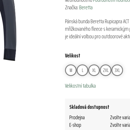
hodnocení
Značka:
Beretta
produktu
Pánská bunda Beretta Rupicapra ACT
je
mřížkovaného fleece s keramickým p
0,0
je ideální volbou pro outdoorové akti
z
5
hvězdiček.
Velikost
M
L
XL
2XL
3XL
Velikostní tabulka
Skladová dostupnost
Prodejna
Zvolte vari
E-shop
Zvolte vari