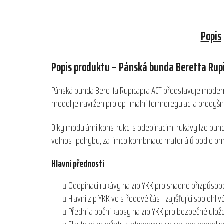
Popis
Popis produktu – Pánská bunda Beretta Rup
Pánská bunda Beretta Rupicapra ACT představuje modern
model je navržen pro optimální termoregulaci a prodyšnos
Díky modulární konstrukci s odepínacími rukávy lze bun
volnost pohybu, zatímco kombinace materiálů podle prin
Hlavní přednosti
Odepínací rukávy na zip YKK pro snadné přizpůsob
Hlavní zip YKK ve středové části zajišťující spolehli
Přední a boční kapsy na zip YKK pro bezpečné ulož