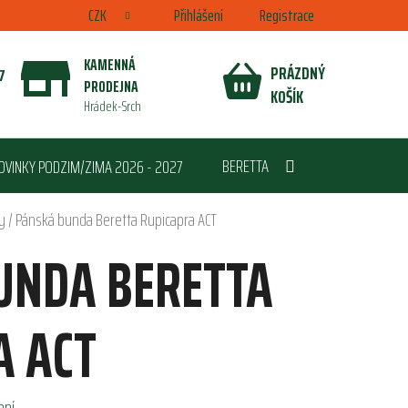
CZK
Přihlášení
Registrace
KAMENNÁ
PRÁZDNÝ
7
PRODEJNA
NÁKUPNÍ
KOŠÍK
Hrádek-Srch
KOŠÍK
BERETTA
OVINKY PODZIM/ZIMA 2026 - 2027
y
/
Pánská bunda Beretta Rupicapra ACT
UNDA BERETTA
A ACT
ení