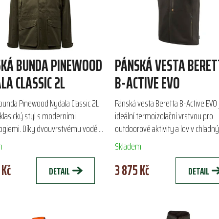
KÁ BUNDA PINEWOOD
PÁNSKÁ VESTA BERET
LA CLASSIC 2L
B-ACTIVE EVO
bunda Pinewood Nydala Classic 2L
Pánská vesta Beretta B-Active EVO 
klasický styl s moderními
ideální termoizolační vrstvou pro
ogiemi. Díky dvouvrstvému vodě a
outdoorové aktivity a lov v chladn
olnému materiálu s membránou a
podmínkách. Vyrobena z materiálu
m
Skladem
vou je ideální...
Polartec® Thermal Pro®, kombinuje.
 Kč
3 875 Kč
DETAIL
DETAIL