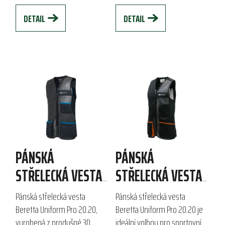
nabízí praktické...
nepříznivých...
DETAIL
DETAIL
PÁNSKÁ
PÁNSKÁ
STŘELECKÁ VESTA
STŘELECKÁ VESTA
BERETTA UNIFORM
BERETTA UNIFORM
Pánská střelecká vesta
Pánská střelecká vesta
PRO 20.20
PRO 20.20
Beretta Uniform Pro 20.20,
Beretta Uniform Pro 20.20 je
vyrobená z prodyšné 3D
ideální volbou pro sportovní