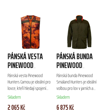
PÁNSKÁ VESTA
PÁNSKÁ BUNDA
PINEWOOD
PINEWOOD
HUNTERS CAMOU
SMÄLAND
Pánská vesta Pinewood
Pánská bunda Pinewood
HUNTERS
Hunters Camou je ideální pro
Smäland Hunters je ideální
lovce, kteří hledají spojení
volbou pro lov v jarních a
funkčnosti a stylu. Vyrobena z
podzimních měsících. Tato
Skladem
Skladem
prodyšného materiálu s
nepromokavá a větruodolná
2 065 Kč
6 875 Kč
vodoodpudivou úpravou,
bunda zaručuje komfort i v