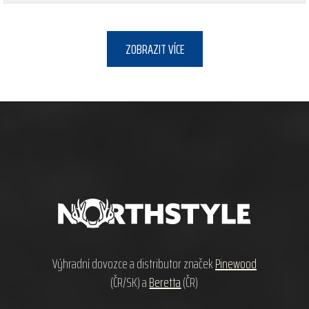
ZOBRAZIT VÍCE
Z
á
p
a
t
í
Výhradní dovozce a distributor značek
Pinewood
(ČR/SK) a
Beretta
(ČR)