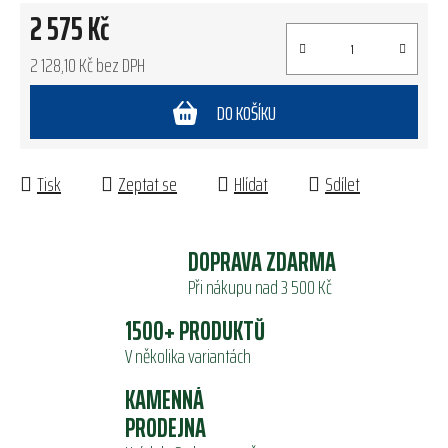
2 575 Kč
2 128,10 Kč bez DPH
Měrná cena:
DO KOŠÍKU
Tisk
Zeptat se
Hlídat
Sdílet
DOPRAVA ZDARMA
Při nákupu nad 3 500 Kč
1500+ PRODUKTŮ
V několika variantách
KAMENNÁ
PRODEJNA