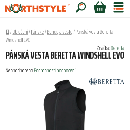
Přejít
na
Hledat
NÁKUPNÍ
obsah
KOŠÍK
Domů
/
Oblečení
/
Pánské
/
Bundy a vesty
/
Pánská vesta Beretta
Windshell EVO
Značka:
Beretta
PÁNSKÁ VESTA BERETTA WINDSHELL EVO
Průměrné
Neohodnoceno
Podrobnosti hodnocení
hodnocení
produktu
je
0,0
z
5
hvězdiček.