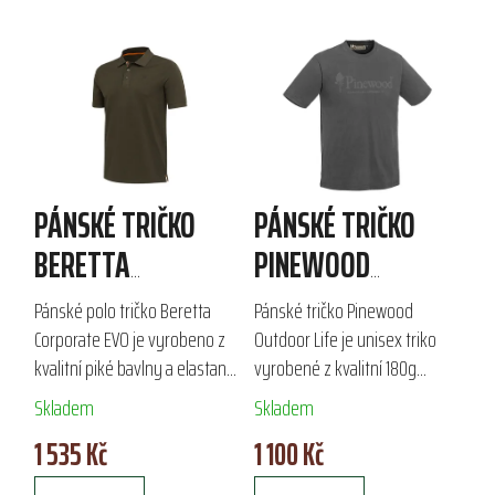
PÁNSKÉ TRIČKO
PÁNSKÉ TRIČKO
BERETTA
PINEWOOD
CORPORATE EVO
OUTDOOR LIFE
Pánské polo tričko Beretta
Pánské tričko Pinewood
POLO
Corporate EVO je vyrobeno z
Outdoor Life je unisex triko
kvalitní piké bavlny a elastanu
vyrobené z kvalitní 180g
s gramáží 220 g/m², ideální
bavlny, které zajišťuje pohodlí
Skladem
Skladem
pro outdoorové aktivity a
a měkkost. S kulatým
1 535 Kč
1 100 Kč
sportovní střelbu. Díky
výstřihem a nápisem
pohodlnému...
Pinewood na hrudi je...