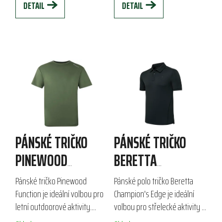
DETAIL
DETAIL
PÁNSKÉ TRIČKO
PÁNSKÉ TRIČKO
PINEWOOD
BERETTA
FUNCTION
CHAMPION´S EDGE
Pánské tričko Pinewood
Pánské polo tričko Beretta
POLO
Function je ideální volbou pro
Champion's Edge je ideální
letní outdoorové aktivity.
volbou pro střelecké aktivity a
Vyrobeno z lehkého a
outdoorové použití. Vyrobeno