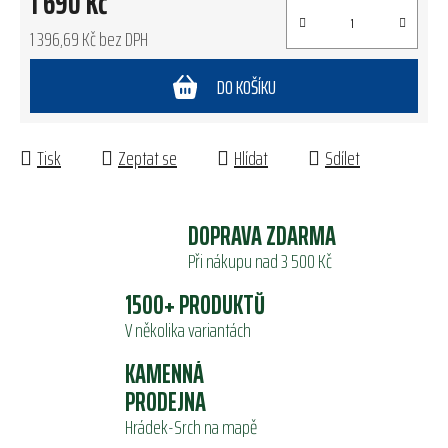
1 690 Kč
1 396,69 Kč bez DPH
Měrná cena:
DO KOŠÍKU
Tisk
Zeptat se
Hlídat
Sdílet
DOPRAVA ZDARMA
Při nákupu nad 3 500 Kč
1500+ PRODUKTŮ
V několika variantách
KAMENNÁ
PRODEJNA
Hrádek-Srch na mapě