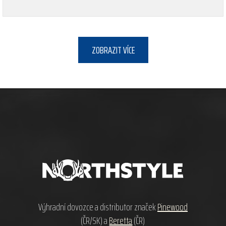
ZOBRAZIT VÍCE
Z
á
p
a
t
í
Výhradní dovozce a distributor značek
Pinewood
(ČR/SK) a
Beretta
(ČR)