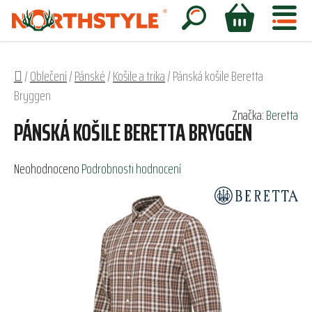
Přejít
na
Hledat
NÁKUPNÍ
obsah
KOŠÍK
Domů
/
Oblečení
/
Pánské
/
Košile a trika
/
Pánská košile Beretta
Bryggen
Značka:
Beretta
PÁNSKÁ KOŠILE BERETTA BRYGGEN
Průměrné
Neohodnoceno
Podrobnosti hodnocení
hodnocení
produktu
je
0,0
z
5
hvězdiček.