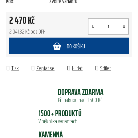
Kód:
Zvolte variantu
2 470 Kč
2 041,32 Kč bez DPH
Měrná cena:
DO KOŠÍKU
Tisk
Zeptat se
Hlídat
Sdílet
DOPRAVA ZDARMA
Při nákupu nad 3 500 Kč
1500+ PRODUKTŮ
V několika variantách
KAMENNÁ