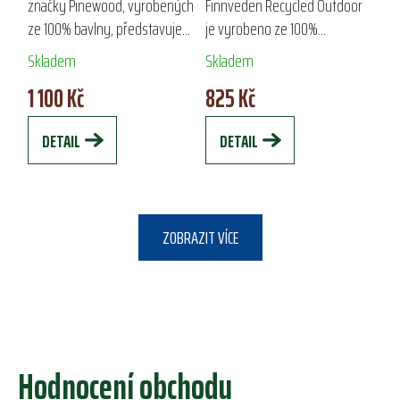
RECYCLED
značky Pinewood, vyrobených
Finnveden Recycled Outdoor
ze 100% bavlny, představuje
je vyrobeno ze 100%
OUTDOOR
ideální volbu pro volný čas a
recyklovaného materiálu
Skladem
Skladem
outdoorové aktivity. S
kombinujícího bavlnu a
1 100 Kč
825 Kč
pohodlným střihem a
polyester. Díky ekologickým
decentním logem na...
výrobním postupům šetří
DETAIL
DETAIL
vodu a...
ZOBRAZIT VÍCE
Hodnocení obchodu