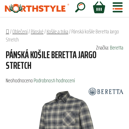
Přejít
na
Hledat
NÁKUPNÍ
obsah
KOŠÍK
Domů
/
Oblečení
/
Pánské
/
Košile a trika
/
Pánská košile Beretta Jargo
Stretch
Značka:
Beretta
PÁNSKÁ KOŠILE BERETTA JARGO
STRETCH
Průměrné
Neohodnoceno
Podrobnosti hodnocení
hodnocení
produktu
je
0,0
z
5