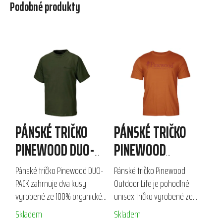
Podobné produkty
PÁNSKÉ TRIČKO
PÁNSKÉ TRIČKO
PINEWOOD DUO-
PINEWOOD
PACK
OUTDOOR LIFE
Pánské tričko Pinewood DUO-
Pánské tričko Pinewood
PACK zahrnuje dva kusy
Outdoor Life je pohodlné
vyrobené ze 100% organické
unisex tričko vyrobené ze
bavlny s gramáží 180 g/m². S
180g bavlny. S nápisem
Skladem
Skladem
krátkým rukávem a
Pinewood na hrudi a kulatým