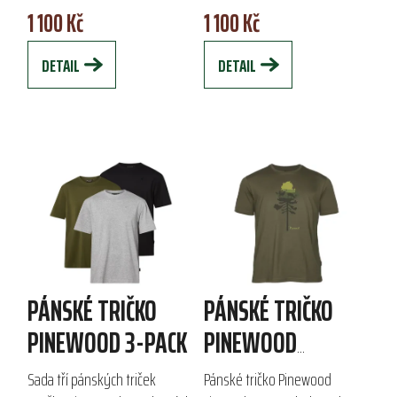
1 100 Kč
1 100 Kč
decentním logem je ideální
výstřihem je skvělé pro
pro outdoorové aktivity i...
každodenní nošení i...
DETAIL
DETAIL
PÁNSKÉ TRIČKO
PÁNSKÉ TRIČKO
PINEWOOD 3-PACK
PINEWOOD
FINNVEDEN
Sada tří pánských triček
Pánské tričko Pinewood