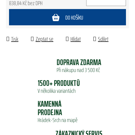
838,84 Kč bez DPH
Měrná cena:
DO KOŠÍKU
Tisk
Zeptat se
Hlídat
Sdílet
DOPRAVA ZDARMA
Při nákupu nad 3 500 Kč
1500+ PRODUKTŮ
V několika variantách
KAMENNÁ
PRODEJNA
Hrádek-Srch na mapě
ZÁKAZNICKÝ SERVIS