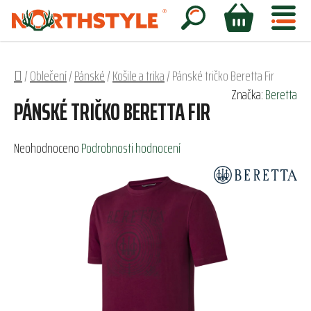
Přejít
na
Hledat
NÁKUPNÍ
obsah
KOŠÍK
Domů
/
Oblečení
/
Pánské
/
Košile a trika
/
Pánské tričko Beretta Fir
Značka:
Beretta
PÁNSKÉ TRIČKO BERETTA FIR
Průměrné
Neohodnoceno
Podrobnosti hodnocení
hodnocení
produktu
je
0,0
z
5
hvězdiček.