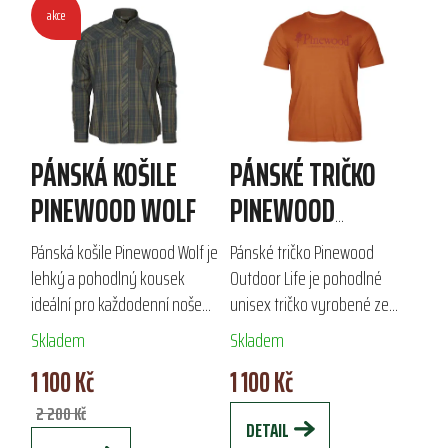
akce
PÁNSKÁ KOŠILE
PÁNSKÉ TRIČKO
PINEWOOD WOLF
PINEWOOD
OUTDOOR LIFE
Pánská košile Pinewood Wolf je
Pánské tričko Pinewood
lehký a pohodlný kousek
Outdoor Life je pohodlné
ideální pro každodenní nošení
unisex tričko vyrobené ze
i pracovní aktivity. Vyrobena z
180g bavlny. S nápisem
Skladem
Skladem
kombinace 65 % polyesteru a
Pinewood na hrudi a kulatým
1 100 Kč
1 100 Kč
35 % bavlny, nabízí skvělou...
výstřihem je skvělé pro
každodenní nošení i...
2 200 Kč
DETAIL