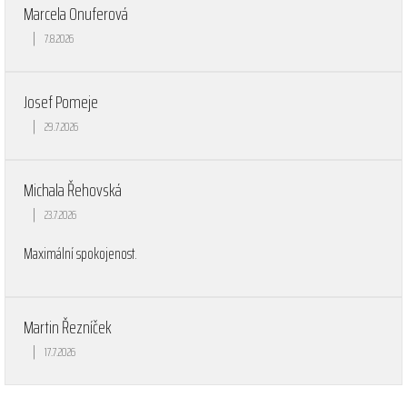
Marcela Onuferová
|
7.8.2026
Hodnocení obchodu je 5 z 5 hvězdiček.
Josef Pomeje
|
29.7.2026
Hodnocení obchodu je 5 z 5 hvězdiček.
Michala Řehovská
|
23.7.2026
Hodnocení obchodu je 5 z 5 hvězdiček.
Maximální spokojenost.
Martin Řezníček
|
17.7.2026
Hodnocení obchodu je 5 z 5 hvězdiček.