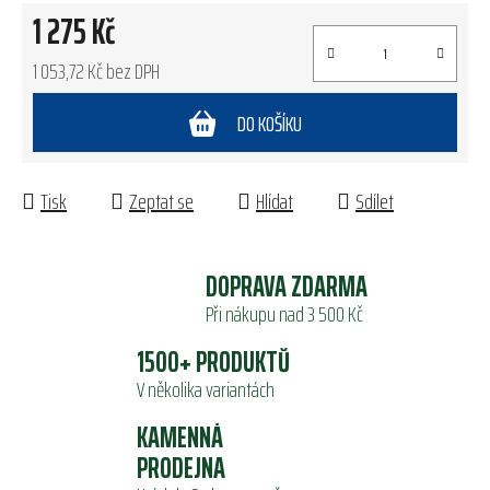
1 275 Kč
1 053,72 Kč bez DPH
Měrná cena:
DO KOŠÍKU
Tisk
Zeptat se
Hlídat
Sdílet
DOPRAVA ZDARMA
Při nákupu nad 3 500 Kč
1500+ PRODUKTŮ
V několika variantách
KAMENNÁ
PRODEJNA