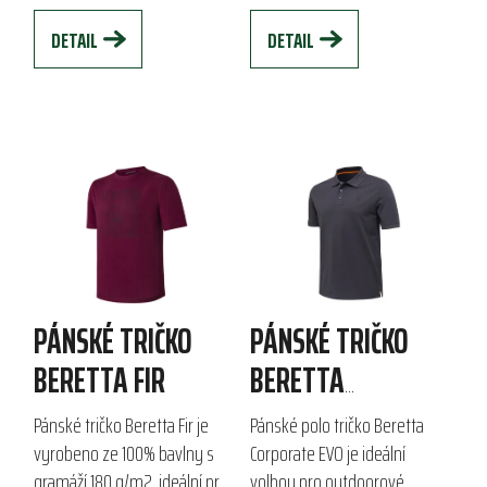
pohodlnému...
grafice Beretta...
DETAIL
DETAIL
PÁNSKÉ TRIČKO
PÁNSKÉ TRIČKO
BERETTA FIR
BERETTA
CORPORATE EVO
Pánské tričko Beretta Fir je
Pánské polo tričko Beretta
POLO
vyrobeno ze 100% bavlny s
Corporate EVO je ideální
gramáží 180 g/m2, ideální pro
volbou pro outdoorové