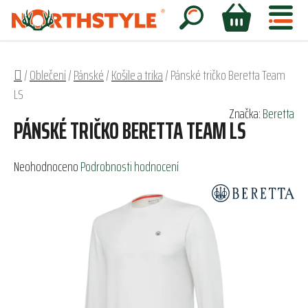
Přejít
na
Hledat
NÁKUPNÍ
obsah
KOŠÍK
Domů
/
Oblečení
/
Pánské
/
Košile a trika
/
Pánské tričko Beretta Team
LS
Značka:
Beretta
PÁNSKÉ TRIČKO BERETTA TEAM LS
Průměrné
Neohodnoceno
Podrobnosti hodnocení
hodnocení
produktu
je
0,0
z
5
hvězdiček.