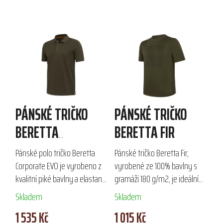
PÁNSKÉ TRIČKO
PÁNSKÉ TRIČKO
BERETTA
BERETTA FIR
CORPORATE EVO
Pánské polo tričko Beretta
Pánské tričko Beretta Fir,
POLO
Corporate EVO je vyrobeno z
vyrobené ze 100% bavlny s
kvalitní piké bavlny a elastanu
gramáží 180 g/m2, je ideální
s gramáží 220 g/m², ideální
pro outdoorové aktivity a
Skladem
Skladem
pro outdoorové aktivity a
sportovní střelbu. Díky
1 535 Kč
1 015 Kč
sportovní střelbu. Díky
klasickému střihu a stylové