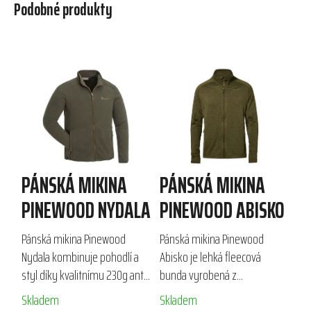
Podobné produkty
PÁNSKÁ MIKINA
PÁNSKÁ MIKINA
PINEWOOD NYDALA
PINEWOOD ABISKO
Pánská mikina Pinewood
Pánská mikina Pinewood
Nydala kombinuje pohodlí a
Abisko je lehká fleecová
styl díky kvalitnímu 230g anti-
bunda vyrobená z
pilling fleesu. Ideální pro
recyklovaného polyesteru a
Skladem
Skladem
outdoorové aktivity jako lov a
elastanu. Díky své prodyšnosti