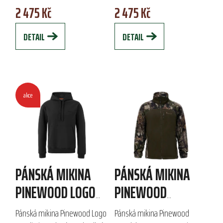
2 475 Kč
2 475 Kč
turistika, disponuje
a hřejivým vlastnostem je
praktickými...
ideální pro turistiku a...
DETAIL
DETAIL
akce
PÁNSKÁ MIKINA
PÁNSKÁ MIKINA
PINEWOOD LOGO
PINEWOOD
HOODIE
FURUDAL HUNTERS
Pánská mikina Pinewood Logo
Pánská mikina Pinewood