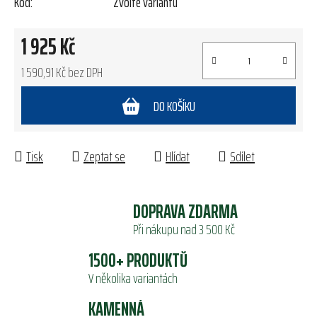
Kód:
Zvolte variantu
1 925 Kč
1 590,91 Kč bez DPH
Měrná cena:
DO KOŠÍKU
Tisk
Zeptat se
Hlídat
Sdílet
DOPRAVA ZDARMA
Při nákupu nad 3 500 Kč
1500+ PRODUKTŮ
V několika variantách
KAMENNÁ