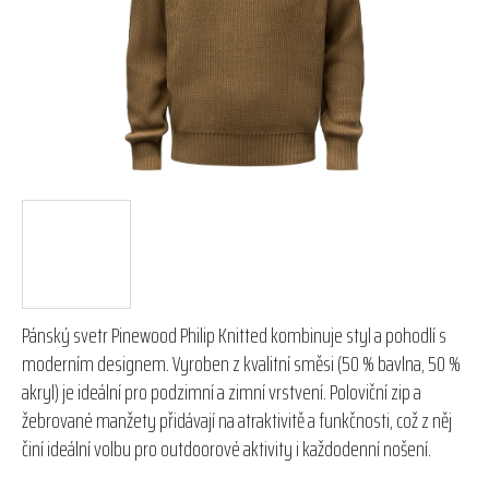
hvězdiček.
Pánský svetr Pinewood Philip Knitted kombinuje styl a pohodlí s
moderním designem. Vyroben z kvalitní směsi (50 % bavlna, 50 %
akryl) je ideální pro podzimní a zimní vrstvení. Poloviční zip a
žebrované manžety přidávají na atraktivitě a funkčnosti, což z něj
činí ideální volbu pro outdoorové aktivity i každodenní nošení.