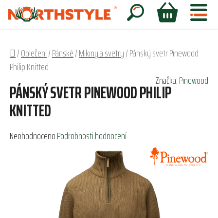
Přejít
na
Hledat
NÁKUPNÍ
obsah
KOŠÍK
Domů
/
Oblečení
/
Pánské
/
Mikiny a svetry
/
Pánský svetr Pinewood
Philip Knitted
Značka:
Pinewood
PÁNSKÝ SVETR PINEWOOD PHILIP
KNITTED
Průměrné
Neohodnoceno
Podrobnosti hodnocení
hodnocení
produktu
je
0,0
z
5