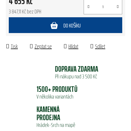
4 655 Kč
3 847,11 Kč bez DPH
Měrná cena:
DO KOŠÍKU
Tisk
Zeptat se
Hlídat
Sdílet
DOPRAVA ZDARMA
Při nákupu nad 3 500 Kč
1500+ PRODUKTŮ
V několika variantách
KAMENNÁ
PRODEJNA
Hrádek-Srch na mapě