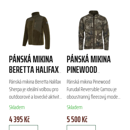
PÁNSKÁ MIKINA
PÁNSKÁ MIKINA
BERETTA HALIFAX
PINEWOOD
SHERPA
FURUDAL
Pánská mikina Beretta Halifax
Pánská mikina Pinewood
REVERSIBLE
Sherpa je ideální volbou pro
Furudal Reversible Camou je
outdoorové a lovecké aktivity
oboustranný fleecový model
CAMOU
v chladnějším počasí.
o gramáži 240 g, ideální pro
Skladem
Skladem
Vyrobena z prodyšného
lov a volný čas. S prodyšnou a
4 395 Kč
5 500 Kč
fleecu s gramáží 300 g a
voděodpudivou konstrukcí
zesílenými...
nabízí pohodlí...