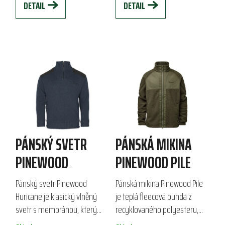
DETAIL
DETAIL
PÁNSKÝ SVETR
PÁNSKÁ MIKINA
PINEWOOD
PINEWOOD PILE
HURICANE
Pánský svetr Pinewood
Pánská mikina Pinewood Pile
Huricane je klasický vlněný
je teplá fleecová bunda z
svetr s membránou, který
recyklovaného polyesteru,
kombinuje voděodolnost a
která napodobuje ovčí vlnu. S