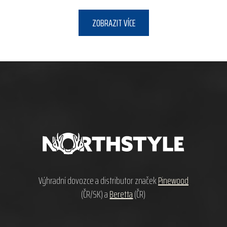
ZOBRAZIT VÍCE
Z
á
p
a
t
í
Výhradní dovozce a distributor značek
Pinewood
(ČR/SK) a
Beretta
(ČR)