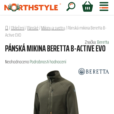
Přejít
na
Hledat
NÁKUPNÍ
obsah
KOŠÍK
Domů
/
Oblečení
/
Pánské
/
Mikiny a svetry
/
Pánská mikina Beretta B-
Active EVO
Značka:
Beretta
PÁNSKÁ MIKINA BERETTA B-ACTIVE EVO
Průměrné
Neohodnoceno
Podrobnosti hodnocení
hodnocení
produktu
je
0,0
z
5
hvězdiček.