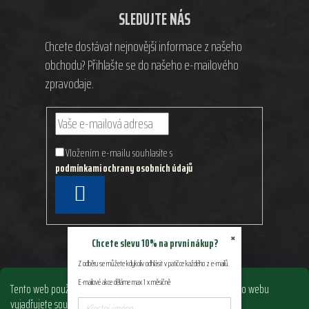
SLEDUJTE NÁS
Chcete dostávat nejnovější informace z našeho
obchodu? Přihlašte se do našeho e-mailového
zpravodaje.
Vložením e-mailu souhlasíte s
podmínkami ochrany osobních údajů
PŘIHLÁSIT
SE
×
Chcete slevu 10% na první nákup?
Z odběru se můžete kdykoliv odhlásit v patičce každého z e-mailů.
E-mailové akce děláme max 1 x měsíčně
Tento web používá soubory cookie. Dalším procházením tohoto webu
vyjadřujete souhlas s jejich používáním.. Více informací
zde
.