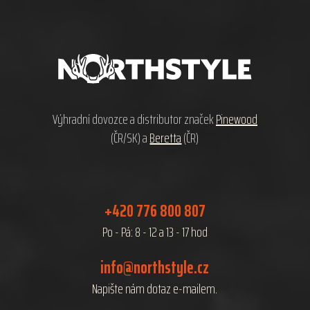
Z
á
p
a
t
í
Výhradní dovozce a distributor značek
Pinewood
(ČR/SK) a
Beretta
(ČR)
+420 776 800 807
Po - Pá: 8 - 12 a 13 - 17 hod
info@northstyle.cz
Napište nám dotaz e-mailem.