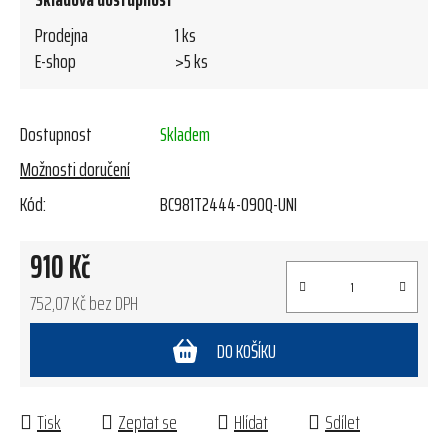
Prodejna
1 ks
E-shop
>5 ks
Dostupnost
Skladem
Možnosti doručení
Kód:
BC981T2444-09OQ-UNI
910 Kč
752,07 Kč bez DPH
Měrná cena:
DO KOŠÍKU
Tisk
Zeptat se
Hlídat
Sdílet