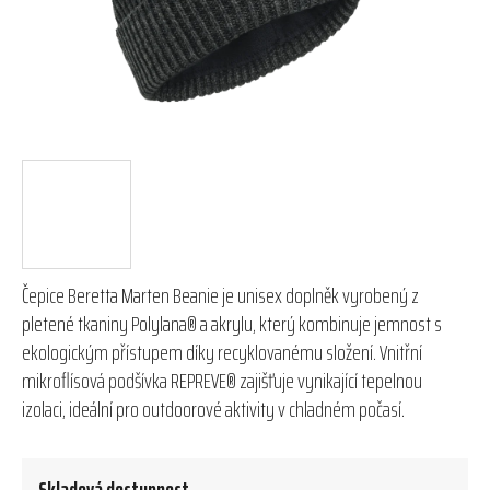
Čepice Beretta Marten Beanie je unisex doplněk vyrobený z
pletené tkaniny Polylana® a akrylu, který kombinuje jemnost s
ekologickým přístupem díky recyklovanému složení. Vnitřní
mikroflísová podšívka REPREVE® zajišťuje vynikající tepelnou
izolaci, ideální pro outdoorové aktivity v chladném počasí.
Skladová dostupnost