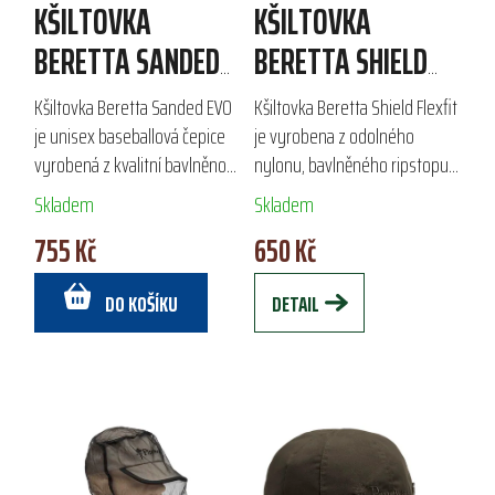
KŠILTOVKA
KŠILTOVKA
BERETTA SANDED
BERETTA SHIELD
EVO
FLEXFIT
Kšiltovka Beretta Sanded EVO
Kšiltovka Beretta Shield Flexfit
je unisex baseballová čepice
je vyrobena z odolného
vyrobená z kvalitní bavlněno-
nylonu, bavlněného ripstopu a
polyesterové směsi, která
prodyšné 3D mesh síťoviny.
Skladem
Skladem
zajišťuje komfort a odolnost.
Díky suchému zipu (Velcro) pro
755 Kč
650 Kč
Disponuje 3D vyšívaným
nášivky je ideální pro
logem na...
outdoorové...
DO KOŠÍKU
DETAIL