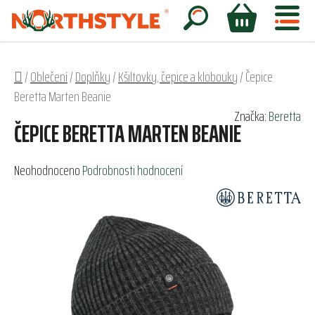
Přejít
na
Hledat
NÁKUPNÍ
obsah
KOŠÍK
Domů
/
Oblečení
/
Doplňky
/
Kšiltovky, čepice a klobouky
/
Čepice
Beretta Marten Beanie
Značka:
Beretta
ČEPICE BERETTA MARTEN BEANIE
Průměrné
Neohodnoceno
Podrobnosti hodnocení
hodnocení
produktu
je
0,0
z
5
hvězdiček.