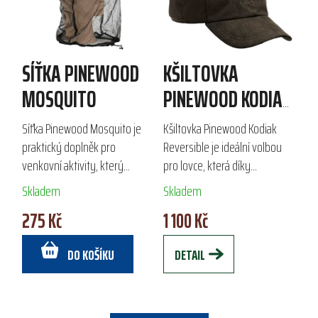
SÍŤKA PINEWOOD
KŠILTOVKA
MOSQUITO
PINEWOOD KODIAK
REVERSIBLE
Síťka Pinewood Mosquito je
Kšiltovka Pinewood Kodiak
praktický doplněk pro
Reversible je ideální volbou
venkovní aktivity, který
pro lovce, která díky
efektivně chrání před
voděodolné membráně
Skladem
Skladem
hmyzem. Vyrobena z
poskytuje ochranu před
275 Kč
1 100 Kč
odolného 100% polyesteru,
deštěm a větrem.
nabízí nastavitelný spodní lem
Oboustranný design nabízí
DO KOŠÍKU
DETAIL
pro...
mysliveckou...