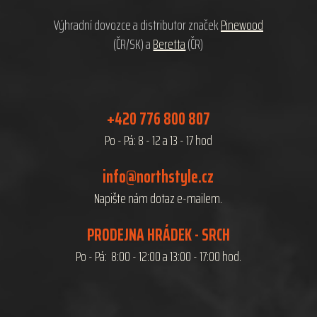
í
Výhradní dovozce a distributor značek
Pinewood
(ČR/SK) a
Beretta
(ČR)
+420 776 800 807
Po - Pá: 8 - 12 a 13 - 17 hod
info@northstyle.cz
Napište nám dotaz e-mailem.
PRODEJNA HRÁDEK - SRCH
Po - Pá: 8:00 - 12:00 a 13:00 - 17:00 hod.