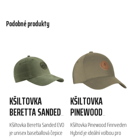
Podobné produkty
KŠILTOVKA
KŠILTOVKA
BERETTA SANDED
PINEWOOD
EVO
FINNVEDEN HYBRID
Kšiltovka Beretta Sanded EVO
Kšiltovka Pinewood Finnveden
je unisex baseballová čepice
Hybrid je ideální volbou pro