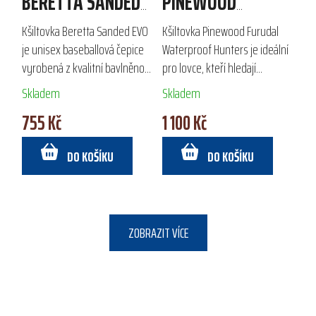
BERETTA SANDED
PINEWOOD
EVO
FURUDAL
Kšiltovka Beretta Sanded EVO
Kšiltovka Pinewood Furudal
WATERPROOF
je unisex baseballová čepice
Waterproof Hunters je ideální
vyrobená z kvalitní bavlněno-
pro lovce, kteří hledají
HUNTERS
polyesterové směsi. Díky
spolehlivou ochranu před
Skladem
Skladem
vnitřnímu potnímu pásku a
deštěm a větrem. Díky
755 Kč
1 100 Kč
nastavitelnému zapínání na
voděodolné membráně a
suchý zip je...
větruodolné úpravě...
DO KOŠÍKU
DO KOŠÍKU
ZOBRAZIT VÍCE